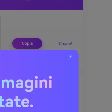
Copia
Creare!
mmagini
itate.
Copia
Creare!