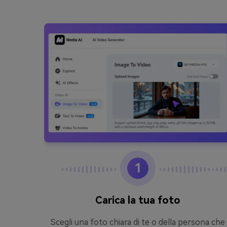
1
Carica la tua foto
o o
Scegli una foto chiara di te o della persona che