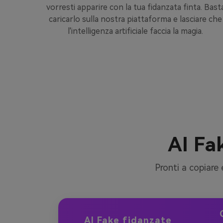
 TikTok,
vorresti apparire con la tua fidanzata finta. Bast
pisci i
caricarlo sulla nostra piattaforma e lasciare che
rtuale!
l'intelligenza artificiale faccia la magia.
AI Fa
Pronti a copiare 
AI Fake fidanzate