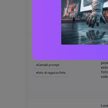
impe
come
casual
Stil
natu
Gene
Picnic all'aperto AI fidanzata
acca
picn
Gemelli prompt
esti
foto
foto di ragazza finta
sole
Luce