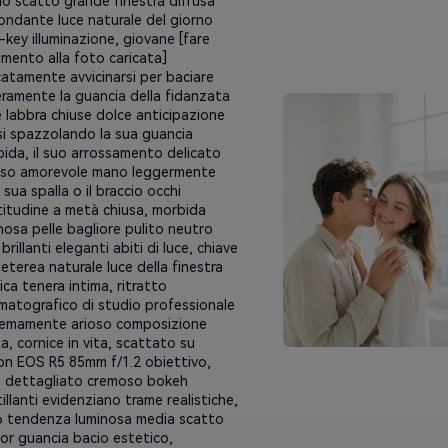
o scatto grande finestra diffusa
ndante luce naturale del giorno
-key illuminazione, giovane [fare
rimento alla foto caricata]
catamente avvicinarsi per baciare
ramente la guancia della fidanzata
le labbra chiuse dolce anticipazione
i spazzolando la sua guancia
ida, il suo arrossamento delicato
iso amorevole mano leggermente
a sua spalla o il braccio occhi
itudine a metà chiusa, morbida
nosa pelle bagliore pulito neutro
 brillanti eleganti abiti di luce, chiave
 eterea naturale luce della finestra
ica tenera intima, ritratto
matografico di studio professionale
remamente arioso composizione
ta, cornice in vita, scattato su
n EOS R5 85mm f/1.2 obiettivo,
a dettagliato cremoso bokeh
tillanti evidenziano trame realistiche,
 tendenza luminosa media scatto
or guancia bacio estetico,