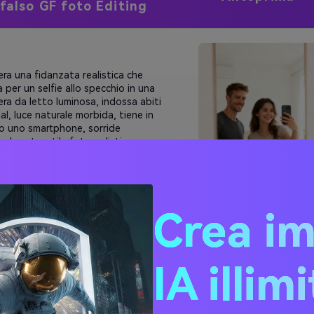
falso GF foto Editing
ra una fidanzata realistica che
 per un selfie allo specchio in una
ra da letto luminosa, indossa abiti
al, luce naturale morbida, tiene in
 uno smartphone, sorride
ralmente, stile fotorealistico.
izzare la foto dell'utente come
rimento per il soggetto maschio.
Crea i
IA illim
ra una fidanzata realistica seduta
nto al maschio in un soggiorno
gliente, indossando abiti casual
di, illuminazione morbida e calda,