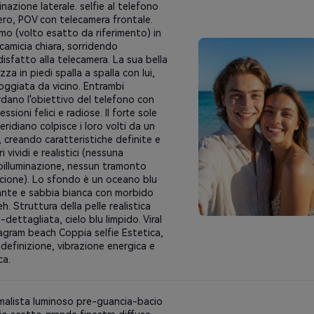
minazione laterale. selfie al telefono
ero, POV con telecamera frontale.
mo (volto esatto da riferimento) in
camicia chiara, sorridendo
isfatto alla telecamera. La sua bella
zza in piedi spalla a spalla con lui,
ggiata da vicino. Entrambi
dano l'obiettivo del telefono con
essioni felici e radiose. Il forte sole
ridiano colpisce i loro volti da un
, creando caratteristiche definite e
ri vividi e realistici (nessuna
oilluminazione, nessun tramonto
cione). Lo sfondo è un oceano blu
lante e sabbia bianca con morbido
h. Struttura della pelle realistica
a-dettagliata, cielo blu limpido. Viral
agram beach Coppia selfie Estetica,
 definizione, vibrazione energica e
ca.
malista luminoso pre-guancia-bacio