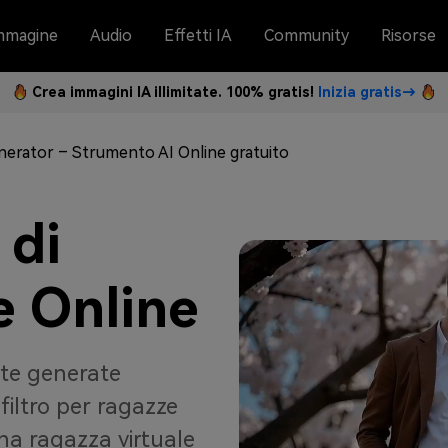
mmagine
Audio
Effetti IA
Community
Risorse
Crea immagini IA illimitate. 100% gratis!
Inizia gratis→
enerator – Strumento AI Online gratuito
 di
e Online
inte generate
o filtro per ragazze
a ragazza virtuale