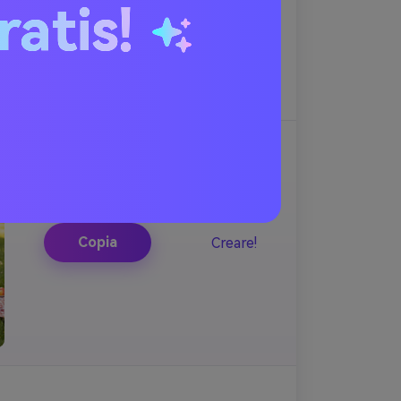
ratis!
Copia
Creare!