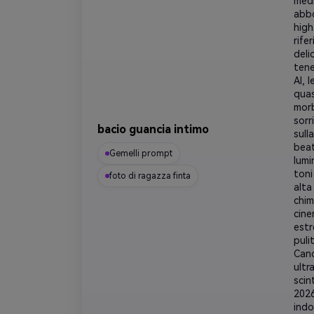
medi
abbo
high
rife
deli
tene
AI, 
quas
morb
sorr
bacio guancia intimo
sull
beat
Gemelli prompt
lumi
toni
foto di ragazza finta
alta
chim
cine
est
puli
Cano
ultr
scin
2026
indo