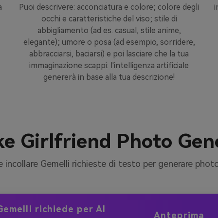
a
Puoi descrivere: acconciatura e colore; colore degli
i
occhi e caratteristiche del viso; stile di
abbigliamento (ad es. casual, stile anime,
elegante); umore o posa (ad esempio, sorridere,
abbracciarsi, baciarsi) e poi lasciare che la tua
immaginazione scappi: l'intelligenza artificiale
genererà in base alla tua descrizione!
ke Girlfriend Photo Gen
e incollare Gemelli richieste di testo per generare photor
Gemelli richiede per AI
Anteprima