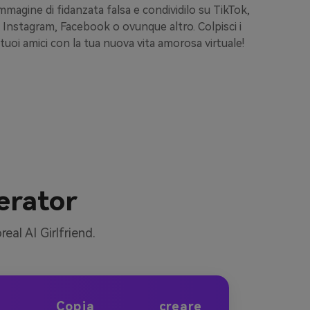
mmagine di fidanzata falsa e condividilo su TikTok,
vorrest
Instagram, Facebook o ovunque altro. Colpisci i
carica
tuoi amici con la tua nuova vita amorosa virtuale!
l
erator
eal AI Girlfriend.
Copia
creare