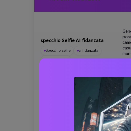
Gene
posa
specchio Selfie AI fidanzata
came
casu
Specchio selfie
ai fidanzata
mano
natu
fotorealistico
Util
rife
Gene
acca
accogliente casa AI fidanzata
acco
como
Gemelli prompt
foto fidanzata