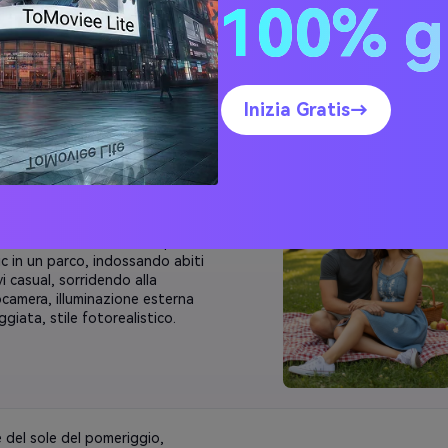
100% g
gnandosi in un'attività rilassata
 leggere un libro o bere un caffè.
e fotorealistico, sorridendo
ralmente.
Inizia Gratis→
ra una fidanzata realistica seduta
nto al maschio su una coperta da
ic in un parco, indossando abiti
vi casual, sorridendo alla
camera, illuminazione esterna
ggiata, stile fotorealistico.
 del sole del pomeriggio,