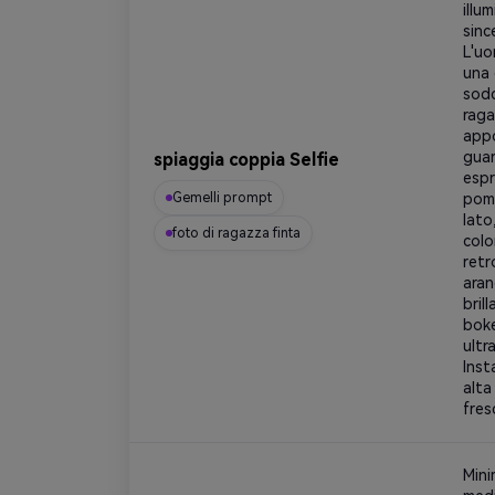
illu
sinc
L'uo
una 
sodd
raga
appo
guar
spiaggia coppia Selfie
espr
Gemelli prompt
pome
lato
foto di ragazza finta
colo
retr
aran
bril
boke
ultr
Inst
alta
fres
Mini