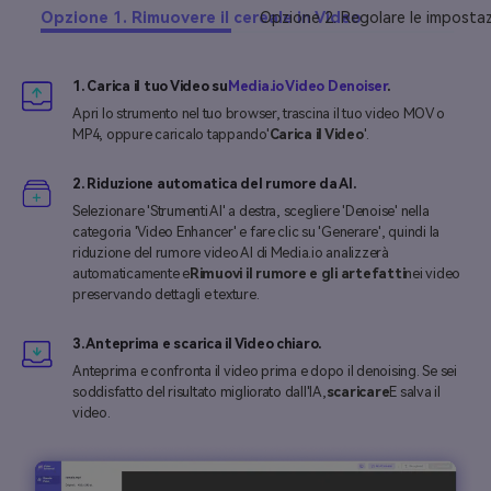
Opzione 1. Rimuovere il cereale in Video
Opzione 2. Regolare le impostaz
1. Carica il tuo Video su
Media.io Video Denoiser
.
Apri lo strumento nel tuo browser, trascina il tuo video MOV o
MP4, oppure caricalo tappando'
Carica il Video
'.
2. Riduzione automatica del rumore da AI.
Selezionare 'Strumenti AI' a destra, scegliere 'Denoise' nella
categoria 'Video Enhancer' e fare clic su 'Generare', quindi la
riduzione del rumore video AI di Media.io analizzerà
automaticamente e
Rimuovi il rumore e gli artefatti
nei video
preservando dettagli e texture.
3. Anteprima e scarica il Video chiaro.
Anteprima e confronta il video prima e dopo il denoising. Se sei
soddisfatto del risultato migliorato dall'IA,
scaricare
E salva il
video.