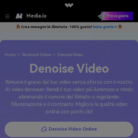
Media.io
Prova gratis
Crea immagini IA illimitate. 100% gratis!
Inizia gratis→
Home
Strumenti Online
Denoise Video
Denoise Video
Rimuovi il grano dal tuo video senza sforzo con il nostro
AI video denoiser. Rendi il tuo video più luminoso e nitido
eliminando il rumore del filmato o regolando
l'illuminazione e il contrasto. Migliora la qualità video
online con pochi clic!
Denoise Video Online