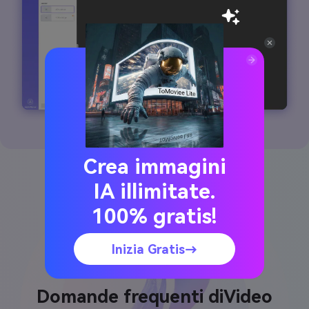
Crea immagini
IA illimitate.
100% gratis!
Inizia Gratis→
Domande frequenti di
Video