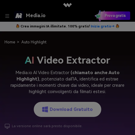
Media.io
Prova gratis
Crea immagini IA illimitate. 100% gratis!
Inizia gratis→
Home
>
Auto Highlight
AI
Video Extractor
Media.io AI Video Extractor
(chiamato anche Auto
Highlight)
, potenziato dall'IA, identifica ed estrae
rapidamente i momenti chiave dai video, ideale per creare
highlight coinvolgenti da filmati estesi.
Download Gratuito
La versione online sarà presto disponibile.