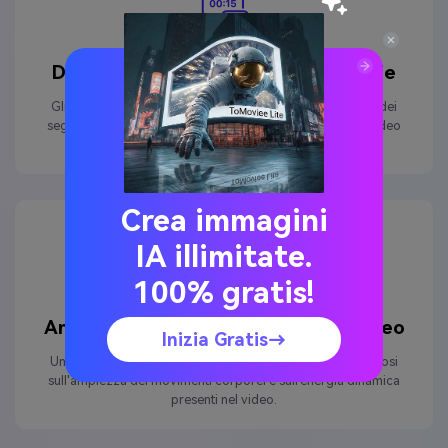
Durata dell'highlight personalizzabile
Gli utenti possono impostare in modo flessibile la durata dei
segmenti di highlight, offrendo un'esperienza di editing video
personalizzata.
Crea immagini
IA illimitate.
100% gratis!
Analisi basata sul movimento corporeo
Inizia Gratis→
Un algoritmo AI unico identifica i momenti salienti basandosi
sull'ampiezza dei movimenti corporei e sull'energia dinamica
presenti nel video.