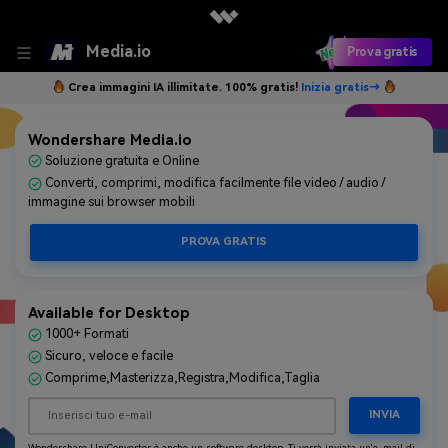
Media.io
Prova gratis
Crea immagini IA illimitate. 100% gratis!
Inizia gratis→
Wondershare Media.io
Soluzione gratuita e Online
Converti, comprimi, modifica facilmente file video / audio /
immagine sui browser mobili
PROVA GRATIS
Available for Desktop
1000+ Formati
Sicuro, veloce e facile
Comprime,Masterizza,Registra,Modifica,Taglia
INVIA
Wondershare UniConverter è anche un software desktop. Ti verrà inviata un'e-mail di