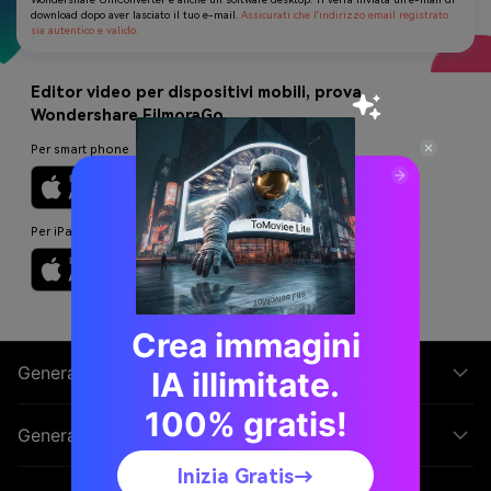
download dopo aver lasciato il tuo e-mail.
Assicurati che l'indirizzo email registrato
sia autentico e valido.
Editor video per dispositivi mobili, prova
Wondershare FilmoraGo
Per smart phone
Per iPad
Crea immagini
Generatore Video AI
IA illimitate.
100% gratis!
Generatore Immagini AI
Inizia Gratis→