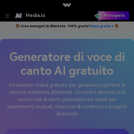
Media.io
Prova gratis
Crea immagini IA illimitate. 100% gratis!
Inizia gratis→
Generatore di voce di
canto AI gratuito
Strumento online gratuito per generare copertine di
canzoni realistiche all'istante. Converti il discorso o la
voce in stili di canto personalizzati, ideale per
esperimenti musicali, creazione di contenuti e progetti
divertenti.