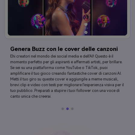
Storytelling interattivo nel tuo gioco
Immagina che i tuoi giocatori siano affascinati dai testi sentiti di
compagni di gioco ispirati a artisti amati come Taylor Swift,
grazie alle esibizioni vocali realistiche generate da Media.io AI
song generator. Ti offre una varietà di modelli vocali di artisti che
possono adattarsi alla personalità e allo stile del tuo
personaggio. Basta inserire una voce originale e guardare l'IA
fare la sua magia che cambia la voce in pochi secondi. Non
perderti questa opportunità per aggiungere un ulteriore livello di
profondità e autenticità al mondo del tuo gioco.