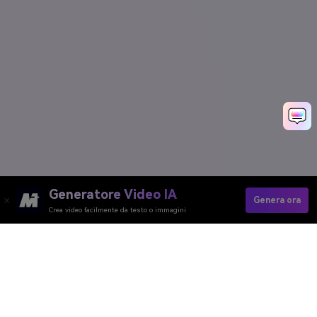
Generatore Video IA
Genera ora
Crea video facilmente da testo o immagini
Media.io Online Tools
Quality Rating:
4.8
(215,357 Votes)