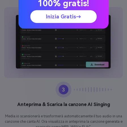
100% gratis!
Inizia Gratis→
3
Anteprima & Scarica la canzone AI Singing
Media.io scansionerà e trasformerà automaticamente il tuo audio in una
canzone che canta AI. Ora visualizza in anteprima la canzone generata e
scaricala come MP3, WAV o FLAC.