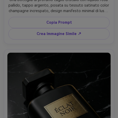
pallido, tappo argento, posata su tessuto satinato color 
champagne increspato, design manifesto minimal di lusso 
con ampio spazio vuoto per il titolo in alto, highlights 
tenui e riflessi puliti, illuminazione beauty da studio con 
Copia Prompt
grande softbox e luce bordi discreta, scatto con Sony 
A7R IV, 85mm f/4, inquadratura frontale centrale, 
Crea Immagine Simile ↗
composizione centrata con spazio negativo premium, 
atmosfera romantica e calma, caustiche vetro 
fotorealistiche e ombre naturali, color grading editoriale 
ad alta risoluzione --ar 4:5