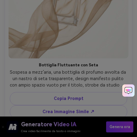
Bottiglia Fluttuante con Seta
Sospesa a mezz’aria, una bottiglia di profumo avvolta da 
un nastro di seta trasparente, design manifesto pulito 
con ampio spazio vuoto per il titolo, strobe da studio ad 
alta velocità che congela il movimento del tessuto, Sony 
A7R V, 70mm f/5.6, composizione centrata, mood lusso 
Copia Prompt
surreale, traslucenza seta e rifrazione vetro 
fotorealistiche, messa a fuoco netta, alta risoluzione, 
Crea Immagine Simile ↗
luce cinema soft --ar 4:5
Generatore Video IA
Genera ora
Crea video facilmente da testo o immagini