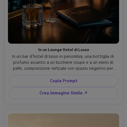
In un Lounge Hotel di Lusso
In un bar d’hotel di lusso in penombra, una bottiglia di 
profumo accanto a un bicchiere coupe e a un menù di 
pelle, composizione verticale con spazio negativo per 
testo, lampade calde scenografiche più luce bordi 
controllata, look Canon 5D Mark IV, 85mm f/1.8, 
Copia Prompt
profondità ridotta e bokeh cremoso, mood serale 
sofisticato, riflessi vetro realistici e highlights puliti, alta 
Crea Immagine Simile ↗
risoluzione --ar 4:5