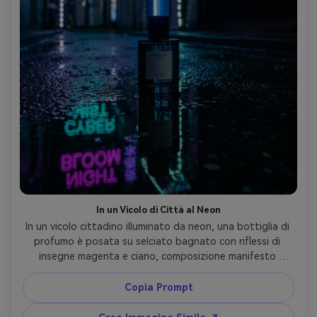
In un Vicolo di Città al Neon
In un vicolo cittadino illuminato da neon, una bottiglia di 
profumo è posata su selciato bagnato con riflessi di 
insegne magenta e ciano, composizione manifesto 
verticale con spazio negativo in alto a destra per il brand, 
luci neon più riempimento tenue, Sony A7S III, 35mm f/1.8, 
Copia Prompt
close-up da basso, mood moderno grintoso, riflessi 
bagnati realistici e highlights puntiformi, messa a fuoco 