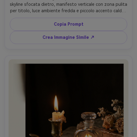
skyline sfocata dietro, manifesto verticale con zona pulita 
per titolo, luce ambiente fredda e piccolo accento caldo, 
Sony A1, 50mm f/1.8, regola dei terzi, mood premium 
tranquillo, riflessi realistici su vetro e tappo, dettaglio 
Copia Prompt
etichetta netto, alta risoluzione --ar 4:5
Crea Immagine Simile ↗