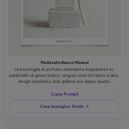
Piedistallo Bianco Minimal
Una bottiglia di profumo minimalista trasparente su 
piedistallo di gesso bianco, singolo stelo botanico a lato, 
design manifesto stile galleria con ampio spazio 
negativo, illuminazione da studio brillante con luce soft 
avvolgente e ombra delicata sotto il piedistallo, look 
Copia Prompt
high-res stile Phase One, obiettivo 80mm, inquadratura 
frontale centrale, mood moderno pulito, texture carta 
Crea Immagine Simile ↗
fotorealistica sullo sfondo e bordi netti del prodotto, 
nitidezza da stampa --ar 4:5