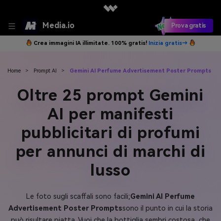
Media.io
Prova gratis
Crea immagini IA illimitate. 100% gratis!
Inizia gratis→
Home
>
Prompt AI
>
Gemini AI Perfume Advertisement Poster Prompts
Oltre 25 prompt Gemini
AI per manifesti
pubblicitari di profumi
per annunci di marchi di
lusso
Le foto sugli scaffali sono facili;
Gemini AI Perfume
Advertisement Poster Prompts
sono il punto in cui la storia
può risultare piatta. Vuoi che la bottiglia sembri costosa, che