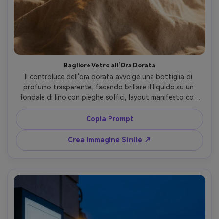
Bagliore Vetro all’Ora Dorata
Il controluce dell’ora dorata avvolge una bottiglia di 
profumo trasparente, facendo brillare il liquido su un 
fondale di lino con pieghe soffici, layout manifesto con 
terzo superiore vuoto per tipografia, flare solare caldo 
controllato da riempimento delicato, Canon EOS R6, 
Copia Prompt
85mm f/2.8, inquadratura centrale, mood arioso 
romantico, rifrazione vetro fotorealistica e morbidezza 
Crea Immagine Simile ↗
ombre naturali, stampa ad alta definizione --ar 4:5