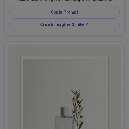
verticale con margine superiore riservato al brand, luci 
tungsteno calde con riempimento finestra morbido, 
Copia Prompt
Fujifilm GFX 100, 63mm, bokeh lieve, angolo tre-quarti, 
mood nostalgico, look pellicola vintage con grana fine, 
Crea Immagine Simile ↗
controllo realistico dei riflessi e ombre fedeli, illuminazione 
morbida da cinema --ar 4:5