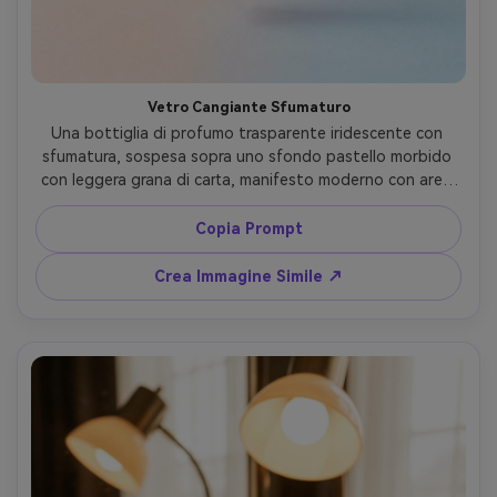
Vetro Cangiante Sfumaturo
Una bottiglia di profumo trasparente iridescente con 
sfumatura, sospesa sopra uno sfondo pastello morbido 
con leggera grana di carta, manifesto moderno con area 
vuota per il testo, illuminazione diffusa intensa più 
controluce delicato attraverso il vetro, Nikon Z7 II, 50mm 
Copia Prompt
f/5.6, composizione simmetrica centrata, mood ottimista 
e arioso, rifrazioni fotorealistiche e riflessi naturali, bordi 
Crea Immagine Simile ↗
netti, alta risoluzione --ar 4:5