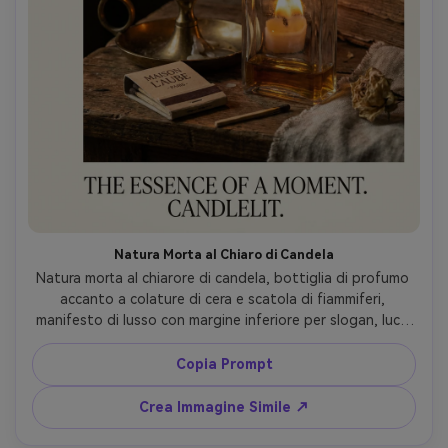
Natura Morta al Chiaro di Candela
Natura morta al chiarore di candela, bottiglia di profumo 
accanto a colature di cera e scatola di fiammiferi, 
manifesto di lusso con margine inferiore per slogan, luce 
chiave tremolante calda più riempimento per mantenere 
dettaglio, Nikon Z8, 85mm f/2, inquadratura stretta con 
Copia Prompt
spazio negativo, atmosfera intima, riflessi fiamma su 
vetro realistici e gradienti d’ombra naturali, look editoriale 
Crea Immagine Simile ↗
ad alta risoluzione --ar 4:5