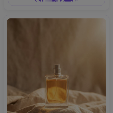
Crea Immagine Simile ↗
nette, color grading cinematografico --ar 4:5