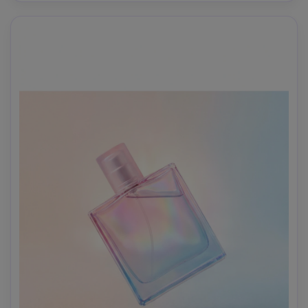
e ombra ben definita, look premium da stampa --ar 4:5