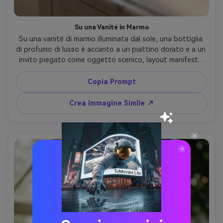
Su una Vanité in Marmo
Su una vanité di marmo illuminata dal sole, una bottiglia 
di profumo di lusso è accanto a un piattino dorato e a un 
invito piegato come oggetto scenico, layout manifesto 
verticale con area vuota per titolo, luce naturale finestra 
con diffusione morbida, Leica SL2, 50mm f/2.8, primo 
Copia Prompt
piano con profondità ridotta, mood mattutino elegante, 
riflessi realistici e highlights delicati, color grading 
Crea Immagine Simile ↗
editoriale ad alta risoluzione --ar 4:5