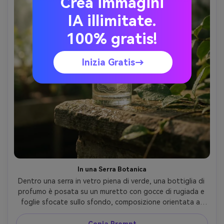
Crea immagini
IA illimitate.
100% gratis!
Inizia Gratis→
In una Serra Botanica
Dentro una serra in vetro piena di verde, una bottiglia di 
profumo è posata su un muretto con gocce di rugiada e 
foglie sfocate sullo sfondo, composizione orientata al 
manifesto con spazio vuoto in alto per tipografia, luce 
solare a chiazze e morbido riempimento, Sony A7IV, 90mm 