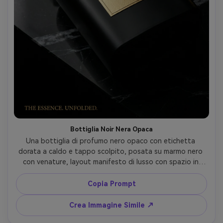
Bottiglia Noir Nera Opaca
Una bottiglia di profumo nero opaco con etichetta 
dorata a caldo e tappo scolpito, posata su marmo nero 
con venature, layout manifesto di lusso con spazio in 
basso a sinistra per lo slogan, luce drammatica da studio 
con strobe a griglia stretta e luce bordi sottile, Canon 
Copia Prompt
EOS R5, 70mm, messa a fuoco netta sui bordi 
dell’etichetta, leggera angolazione dall’alto, mood noir ad 
Crea Immagine Simile ↗
alto contrasto, microtexture realistica sulla finitura opaca 