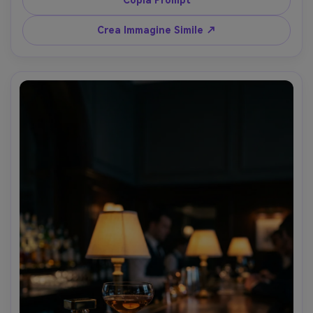
Copia Prompt
macro, dettaglio nitido etichetta, profondità 
cinematografica, mood botanico fresco, umidità 
Crea Immagine Simile ↗
fotorealistica e ombre naturali, color grading premium --
ar 4:5