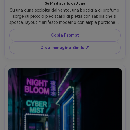
Su Piedistallo di Duna
Su una duna scolpita dal vento, una bottiglia di profumo 
sorge su piccolo piedistallo di pietra con sabbia che si 
sposta, layout manifesto moderno con ampia porzione di 
cielo per il titolo, sole tardo pomeriggio con foschia 
delicata e luce bordi soffusa, Nikon D850, 105mm, ripresa 
Copia Prompt
da basso eroica, mood epico minimal, grani di sabbia 
fotorealistici e direzione ombre naturale, messa a fuoco 
Crea Immagine Simile ↗
netta, alta risoluzione --ar 4:5