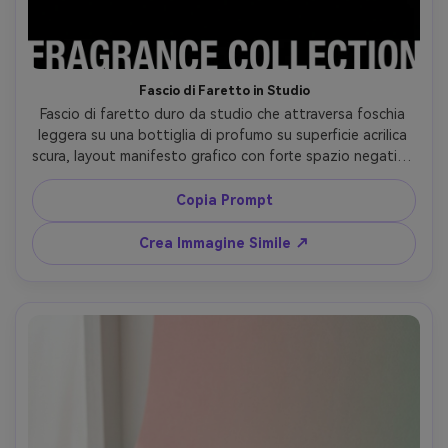
Fascio di Faretto in Studio
Fascio di faretto duro da studio che attraversa foschia 
leggera su una bottiglia di profumo su superficie acrilica 
scura, layout manifesto grafico con forte spazio negativo 
per tipografia, strobe con snoot e bordi controllati, 
Canon EOS R5, 100mm macro, composizione centrale, 
Copia Prompt
mood high-fashion, controllo speculare fotorealistico e 
margini d’ombra nitidi, ultra definito, alta risoluzione --ar 
Crea Immagine Simile ↗
4:5