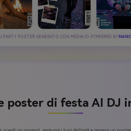
DJ PARTY POSTER GENERATO CON MEDIA.IO-POWERED BY
NANO
 poster di festa AI DJ i
e: scegli un prompt, aggiungi i tuoi dettagli e genera un poster