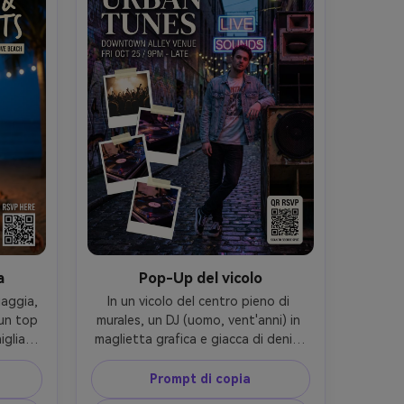
ale 
35mm f/1.8, linee di punta forti, 
ni 
tensione cinematografica, grana 
5 mm, 
realistica, messa a fuoco del 
umore 
soggetto nitida, alta risoluzione, 
ura 
layout pronto per la stampa, 
 fuoco 
nessuna filigrana- -ar 4:5
ign 
pa, 
:5
a
Pop-Up del vicolo
aggia, 
In un vicolo del centro pieno di 
un top 
murales, un DJ (uomo, vent'anni) in 
glia si 
maglietta grafica e giacca di denim 
layout 
si appoggia a un altoparlante, 
ografia 
composizione di poster verticale con 
Prompt di copia
i di 
lettere serife moderne per il titolo e 