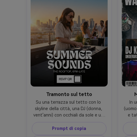
illuminazione calda in tungsteno con 
bor
highlights scintillanti, Leica SL2, 
eleg
50mm, composizione centrata con 
umor
riflessi simmetrici della discoteca, 
de
umore divertente nostalgico, 
risolu
highlights realistici e texture della 
stamp
pelle, alta risoluzione, poster 
artwork pronto per la stampa, senza 
filigrana- -ar 4:5
Tramonto sul tetto
Su una terrazza sul tetto con lo 
In 
skyline della città, una DJ (donna, 
(uomo,
vent'anni) con occhiali da sole e un 
e ta
outfit in due pezzi di lino si 
altopar
mescolano a un controller 
di 
Prompt di copia
compatto, layout poster verticale 
tipo