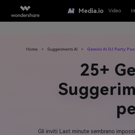
Media.io
Video
I
Home
>
Suggerimenti AI
>
Gemini AI DJ Party Po
25+ Ge
Suggerim
p
Gli inviti Last minute sembrano impossi