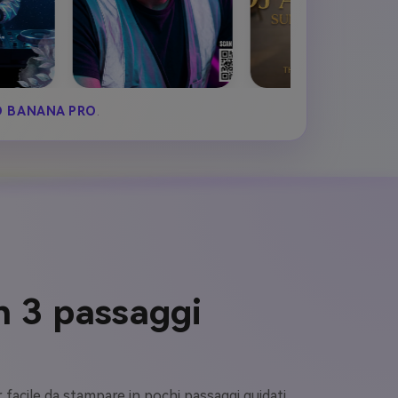
 BANANA PRO
.
n 3 passaggi
 facile da stampare in pochi passaggi guidati.