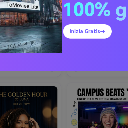
100% g
Twin DJ Duo Night
Ritratto della regina in v
ici DJ (donne, metà anni 20) 
Una DJ donna (primi anni' 30)
Inizia Gratis→
piedi uno contro l'altro in 
una coda di cavallo alta eleg
iamento streetwear argento 
eyeliner glitter e catene dor
to, uno con un disco di vinile 
strati, indossa un blazer bi
ano, l'altro con le cuffie in 
sopra un top in rete, tien
Prompt di copia
Prompt di copia
azione, progettato come un 
delicatamente un ago girevo
di festa verticale con lettere 
stilizzata come l'immagine del
ea un'immagine simile ↗
Crea un'immagine simil
rife moderne per il titolo 
per un poster verticale di una
evento, supporto sans-serif 
di DJ, effetto tipografia minim
i per l'ora e l'indirizzo, sottili 
in foglio d'oro per il titolo, m
etti scoppiano attorno al 
puliti, piccoli blocchi di inform
 spazio negativo chiaro per un 
area QR dedicata, sfondo
to QR RSVP, interno del club 
gradiente scuro con sottili stri
 dietro di loro, gel colorati in 
luce, faretti caldi con luce de
ola e blu elettrico, chiave 
del bordo, Nikon Z7 II, 85 
scopica studio con softbox, 
composizione stretta sul pe
EOS R5, 50mm, cornice nitida 
umore lussuoso, struttura real