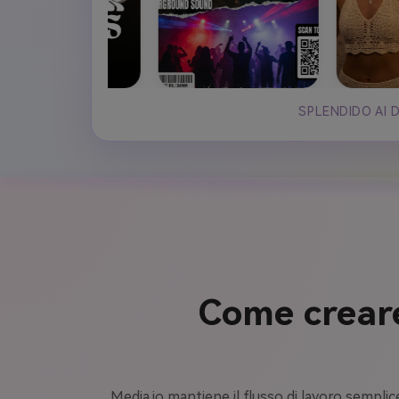
SPLENDIDO AI 
Come creare
Media.io mantiene il flusso di lavoro semplic