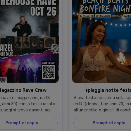
do, Sony A1, 85mm f/1.8, 
colorate, riempimento front
ante cornice a metà scatto, 
luminoso e retroilluminazio
e premium, ombre naturali, 
colorate, Canon 5D Mark IV, 3
ttagli fotorealistici, alta 
cornice leggermente ampia, 
zione, contrasto sicuro per la 
giovanile ottimista, strutt
a, nessuna filigrana- -ar 4:5
realistica della pelle, messa a
nitida, alta risoluzione, des
poster pronto per la stam
nessuna filigrana- -ar 4
Magazzino Rave Crew
spiaggia notte fest
un rave di magazzino, un DJ 
A una festa notturna sulla spi
 anni 30) con la testa rasata 
un DJ (donna, fine anni 20) in 
tuaggi si trova davanti agli 
all'uncinetto e gioielli di conchi
lanti impilati, design verticale 
esibisce sotto stringa di luci, 
poster di festa con audace 
poster verticale con titolo tip
Prompt di copia
Prompt di copia
grafia sans-serif, copertine 
scritto a mano, piccoli blocch