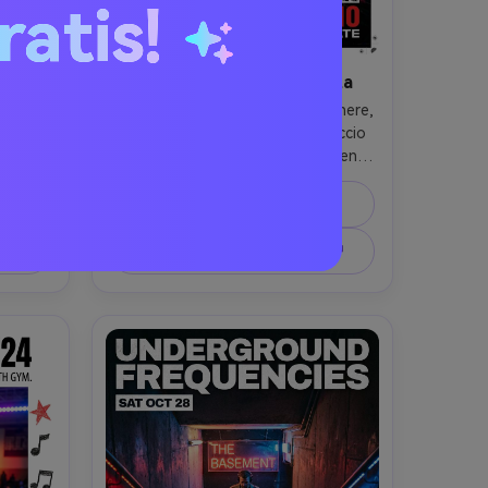
ratis!
inile
Notte Techno mascherata
 con 
Un DJ mascherato (neutro di genere, 
ante, 
anni 20) in una felpa con cappuccio 
ate a 
nera opaca con tubazioni riflettenti, 
anco 
mani sul mixer, sguardo intenso, 
e 
layout verticale di poster di festa 
Prompt di copia
le, 
techno con tipografia condensata 
l'eroe 
audace, accenti glitch, linee simili a 
e ↗
Crea un'immagine simile ↗
 festa 
codici a barre, spazio QR RSVP 
alista 
chiaro, sfondo club industriale con 
argini 
altoparlanti e foschia, 
azioni, 
retroilluminazione dura e raggi laser, 
 a 
Fujifilm GFX100, 63 mm, angolo 
sce di 
basso drammatico, umore energico 
licata 
gritty, diffusione di nebbia realistica, 
mm, 
messa a fuoco nitida, alta 
tto, 
risoluzione, layout pronto per la 
istica 
stampa con margini sicuri, nessuna 