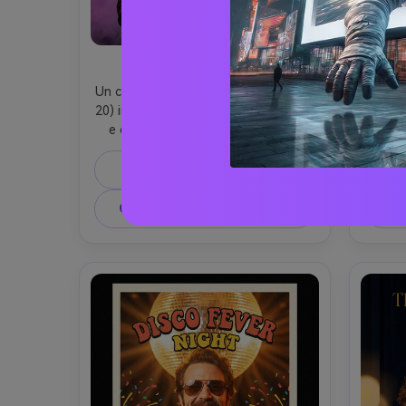
Neon Headliner DJ
Un carismatico DJ maschio (fine anni 
Due am
20) indossa una giacca bomber nera 
in 
e cuffie cromate, mezzo sorriso 
abbigl
sicuro, ritratto centrato utilizzato 
abbina
come visivo principale per un poster 
in m
Prompt di copia
verticale di festa di DJ, tipografia 
regol
audace del titolo in alto, blocchi di 
poster 
Crea un'immagine simile ↗
Cr
testo di data e luogo, quadrato 
se
vuoto dedicato per QR RSVP in 
dell'
basso a destra, sfondo nightclub 
dettagl
con pannelli LED e nebbia, 
conf
tavolozza neon magenta e ciano, 
titolo,
bordo leggero e riempimento 
elemen
morbido, scattato su Sony A7IV, 
sfocato
85mm f/1.4, profondità di campo 
vi
bokeh bassa, layout a griglia pulita, 
strobo
alto contrasto, umore energico, 
Canon 