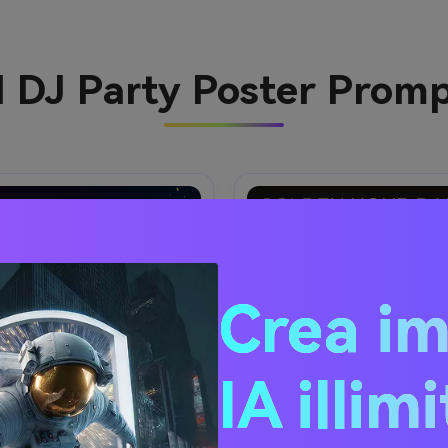
I DJ Party Poster Prom
Crea i
IA illim