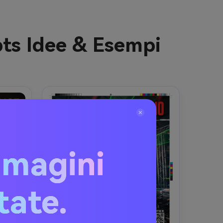
pts Idee & Esempi
mmagini
itate.