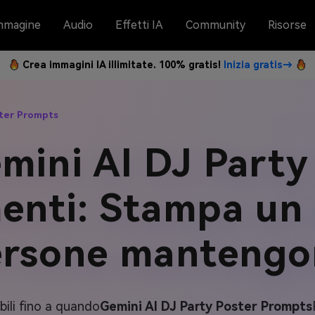
mmagine
Audio
Effetti IA
Community
Risorse
Crea immagini IA illimitate. 100% gratis!
Inizia gratis→
ster Prompts
mini AI DJ Party
enti: Stampa un 
ersone mantengo
bili fino a quando
Gemini AI DJ Party Poster Prompts