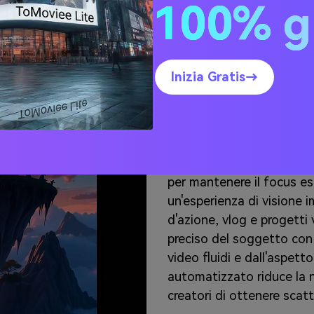
100% g
ra AI Ora
Inizia Gratis→
Tracking Foc
Fotocamera 
L'IA analizza il moviment
per mantenere il focus e
un'esperienza di visione 
d'azione, vlog e progetti 
preciso del soggetto con 
video fluidi e dall'aspett
automatizzato riduce la n
creatori di ottenere scat