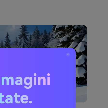
mmagini
itate.