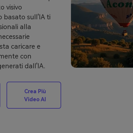
o visivo
basato sull'IA ti
ionali alla
necessarie
sta caricare e
amente con
enerati dall'IA.
Crea Più
Video AI