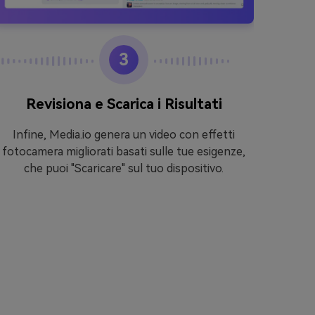
3
Revisiona e Scarica i Risultati
Acc
Infine, Media.io genera un video con effetti
fotocamera migliorati basati sulle tue esigenze,
Dopo a
che puoi "Scaricare" sul tuo dispositivo.
Video
"Imag