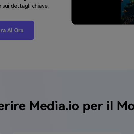
e sui dettagli chiave.
ra AI Ora
erire Media.io per il M