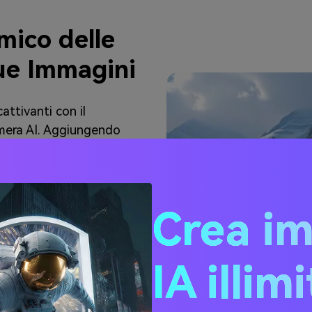
mico delle
ue Immagini
ttivanti con il
mera AI. Aggiungendo
questo strumento migliora
lgenti. Con una
le tue immagini e creare
movimento. Che sia per
Crea i
questi effetti assicurano
 i tuoi contenuti visivi
IA illim