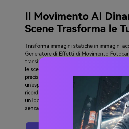
Il Movimento AI Dina
Scene Trasforma le T
Trasforma immagini statiche in immagini acca
Generatore di Effetti di Movimento Fotoca
transizioni fluide ed effetti di movimento, 
le scene, rendendole più dinamiche e coinvo
precisione guidata dall'IA, puoi dare vita al
un'esperienza di narrazione fluida per ogni 
ricordi personali o contenuti professionali, 
un look cinematografico raffinato per elevare
senza sforzo.