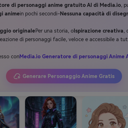
ore di personaggi anime gratuito AI di Media.io
, p
i anime
in pochi secondi-
Nessuna capacità di diseg
ggio originale
Per una storia, o
Ispirazione creativa
,
reazione di personaggi facile, veloce e accessibile a tutt
esso con
Media.io Generatore di personaggi Anime A
Generare Personaggio Anime Gratis