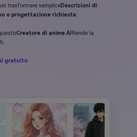
uoi trasformare semplice
Descrizioni di
no o progettazione richiesta
.
 questo
Creatore di anime AI
Rende la
i.
I gratuito
.