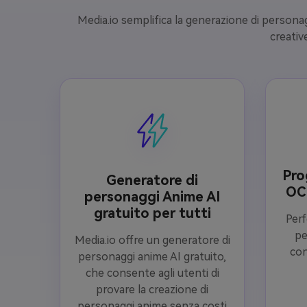
Media.io semplifica la generazione di personaggi
creativ
Pro
Generatore di
OC 
personaggi Anime AI
gratuito per tutti
Perf
pe
Media.io offre un generatore di
con
personaggi anime AI gratuito,
che consente agli utenti di
provare la creazione di
personaggi anime senza costi