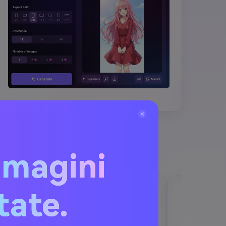
 AI
mmagini
itate.