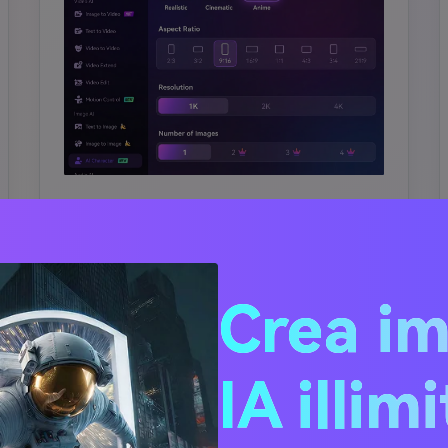
pirazioni per personaggi di Anime
Crea i
IA illim