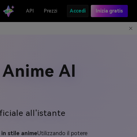
API
Prezzi
Accedi
Inizia gratis
 Anime AI
iciale all'istante
in stile anime
Utilizzando il potere