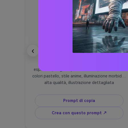
‹
Ragazza Anime
Carattere della ragazza anime, grandi occhi 
espressivi, lunghi capelli scorrevoli, tavolozza di 
colori pastello, stile anime, illuminazione morbida, 
alta qualità, illustrazione dettagliata
Prompt di copia
Crea con questo prompt ↗