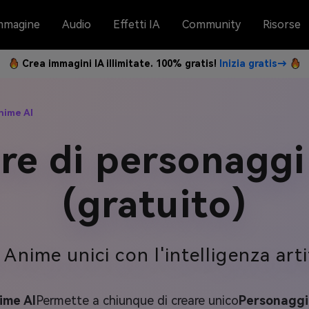
mmagine
Audio
Effetti IA
Community
Risorse
Crea immagini IA illimitate. 100% gratis!
Inizia gratis→
nime AI
re di personaggi
(gratuito)
nime unici con l'intelligenza artif
ime AI
Permette a chiunque di creare unico
Personaggi 