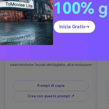
100% g
Inizia Gratis→
Ragazzo Anime
Carattere di ragazzo anime, occhi acuti, capelli neri 
corti, stile anime moderno, arte pulita, 
se
caratteristiche facciali dettagliate, alta risoluzione
Prompt di copia
Crea con questo prompt ↗