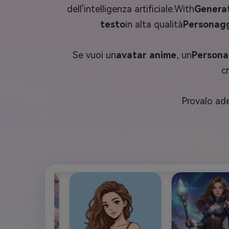
dell'intelligenza artificiale.With
Generat
testo
in alta qualità
Personagg
Se vuoi un
avatar anime
, un
Persona
c
Provalo ad