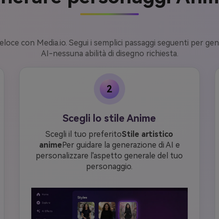
veloce con Media.io. Segui i semplici passaggi seguenti per gen
AI-nessuna abilità di disegno richiesta.
2
Scegli lo stile Anime
Scegli il tuo preferito
Stile artistico
anime
Per guidare la generazione di AI e
personalizzare l'aspetto generale del tuo
personaggio.