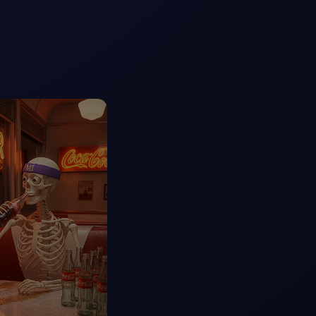
elajahi Lebih Banyak >>
ons >>