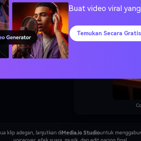
Buat video viral ya
digunakan dan sudah cocok
Temukan Secara Gratis
ang
 menjadi satu short final.
Co
 klip adegan, lanjutkan di
Media.io Studio
untuk menggabun
voiceover, efek suara, musik, dan edit pacing final.