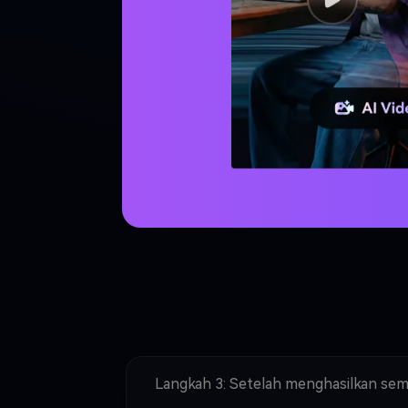
penjelasan, reaksi, dan ending.
Lima template video di bawah ini siap 
dengan output contoh nyata.
Buat Klip Video Skeleton Sekar
Hasilkan setiap adegan secara terpisah, lalu gabungkan
Langkah 3: Setelah menghasilkan semua