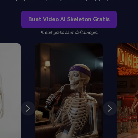
J
Vidu
Pixverse
Hailuo
Runway
Buat Video AI Skeleton Gratis
Find More Soluti
Kredit gratis saat daftar/login.