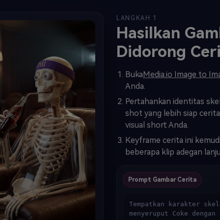
LANGKAH 1
Hasilkan Gam
Didorong Cer
Buka
Media.io Image to Im
Anda.
Pertahankan identitas sk
shot yang lebih siap cerit
visual short Anda.
Keyframe cerita ini kemud
beberapa klip adegan lanj
Prompt Gambar Cerita
Tempatkan karakter skel
menyeruput Coke dengan 