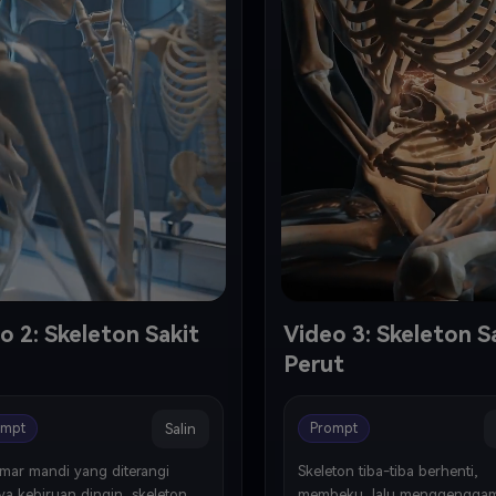
o 2: Skeleton Sakit
Video 3: Skeleton S
Perut
Salin
ompt
Prompt
mar mandi yang diterangi 
Skeleton tiba-tiba berhenti, 
a kebiruan dingin, skeleton 
membeku, lalu menggenggam