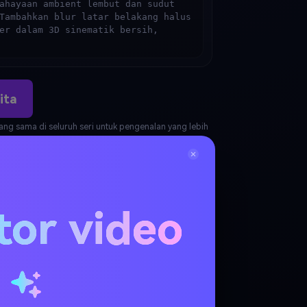
ahayaan ambient lembut dan sudut 
Tambahkan blur latar belakang halus 
er dalam 3D sinematik bersih, 
ita
yang sama di seluruh seri untuk pengenalan yang lebih
tor video
u