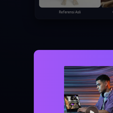
Referensi Asli
LANGKAH 2
Hasilkan Lima Klip 
Skeleton
Gunakan gambar cerita Anda sebagai dasa
beberapa shot video pendek dari prom
Setiap klip harus mencakup satu beat da