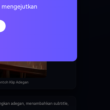
ng mengejutkan
ntoh Klip Adegan
gkan adegan, menambahkan subtitle,