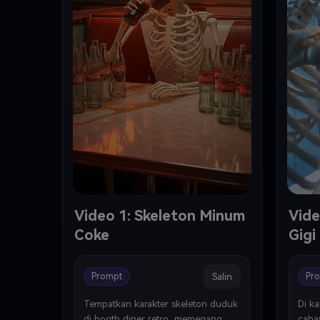
Video 1: Skeleton Minum
Vide
Coke
Gigi
Salin
Prompt
Pr
Tempatkan karakter skeleton duduk 
Di ka
di booth diner retro, memegang 
cahay