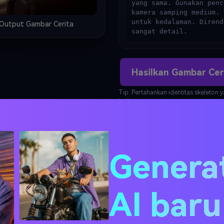
yang sama. Gunakan penc
kamera samping medium. 
untuk kedalaman. Dirend
Output Gambar Cerita
sangat detail.
Hasilkan Gambar Cer
Tip: Pertahankan identitas skeleton 
baik.
Video
Genera
r visual, lalu hasilkan
AI bar
pt yang berbeda.
ri short final: hook, setup,