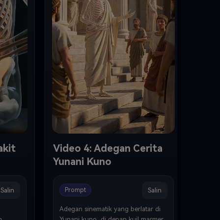
akit
Video 4: Adegan Cerita
Vide
Yunani Kuno
Salin
Salin
Prompt
Pr
Adegan sinematik yang berlatar di 
Temp
 
Yunani kuno, di depan kuil marmer 
pint