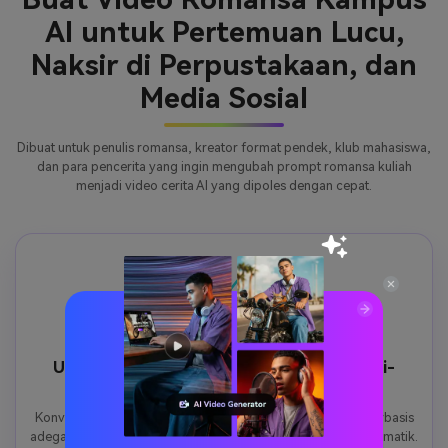
AI untuk Pertemuan Lucu,
Naksir di Perpustakaan, dan
Media Sosial
Dibuat untuk penulis romansa, kreator format pendek, klub mahasiswa,
dan para pencerita yang ingin mengubah prompt romansa kuliah
menjadi video cerita AI yang dipoles dengan cepat.
Ubah Prompt menjadi Video Romansa Multi-
Adegan
Konversi ide romansa kuliah sederhana menjadi video AI berbasis
adegan dengan momen karakter, detail latar, dan pacing sinematik.