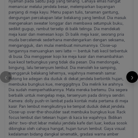
nyaman pada Sabtu pagi yang tenang. Cahaya emas hangat
memancar melalui jendela besar, melemparkan bayangan
panjang di meja kayu. Menu papan tulis, tanaman gantung,
dengungan percakapan latar belakang yang lembut. Dia masuk
mengenakan sweater longgar dan membawa setumpuk buku,
sedikit gugup, rambut terselip di balik telinga. Dia mendekati
meja kasir dan memesan kopi. Di balik meja kasir, seorang pria
muda bercelemek sederhana mendengarkan dengan seksama,
mengangguk, dan mulai membuat minumannya. Close-up
tangannya menuangkan seni latte — bentuk hati kecil terbentuk
di busa. Dia menggeser kopi ke meja kasir dan menambahkan
kue kecil terbungkus yang tidak dia pesan. Dia mendongak,
bingung, lalu tersenyum lembut. Dia menoleh ke samping,
menggaruk belakang lehernya, wajahnya memerah samar.
‹
›
Potong ke adegan dia duduk di dekat jendela berbintik hujan,
membuka bungkus kue, menggigitnya. Dia melirik ke arahnya.
Dia sudah memperhatikannya. Mata mereka bertemu. Dia segera
berbalik untuk mengelap meja, tersenyum pada dirinya sendiri.
Kamera: dolly push-in lambat pada kontak mata pertama di meja
kasir. Pan lembut mengikutinya ke tempat duduk dekat jendela.
Close-up over-the-shoulder saat membuka bungkus kue. Rack
focus lembut dari tetesan hujan di kaca ke wajahnya. Bidikan
akhir: two-shot lebar melalui jendela kafe dari luar, kedua sosok
dibingkai oleh cahaya hangat, hujan turun lembut. Gaya visual:
kedalaman bidang dangkal sinematik, gradasi warna amber