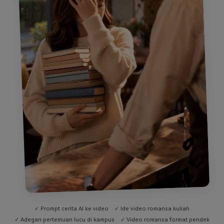
✓ Prompt cerita AI ke video
✓ Ide video romansa kuliah
✓ Adegan pertemuan lucu di kampus
✓ Video romansa format pendek