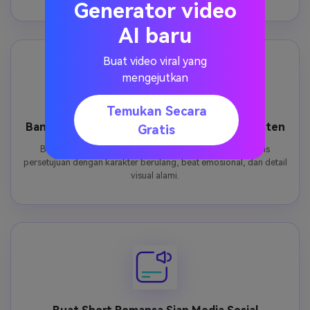
Generator video
AI baru
Buat video viral yang
mengejutkan
Temukan Secara
Bangun Karakter Kuliah Dewasa yang Konsisten
Gratis
Bentuk cerita romansa kampus yang lembut dan berbasis
persetujuan dengan karakter berulang, beat emosional, dan detail
visual alami.