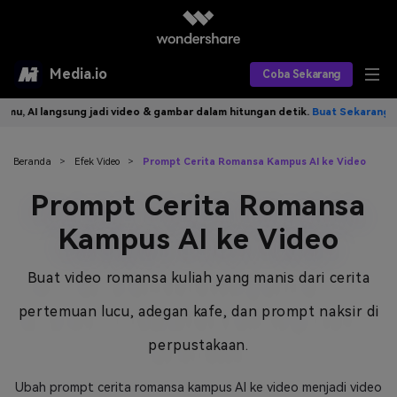
Media.io
Coba Sekarang
g jadi video & gambar dalam hitungan detik.
Buat Sekarang>>
Tulis id
Alat AI
Produk AI
AI Video
Beranda
>
Efek Video
>
Prompt Cerita Romansa Kampus AI ke Video
Prompt Cerita Romansa
Efek AI
AI Gambar
Asisten Video AI
Kampus AI ke Video
AI Audio
Sumber Daya
Editor Video AI
Efek Video
Buat video romansa kuliah yang manis dari cerita
Editor Gambar AI
Harga
Efek Foto
Model AI yang Didukung
pertemuan lucu, adegan kafe, dan prompt naksir di
Editor Audio AI
TOP
Veo3
Panduan Pengguna
Apa yang Baru
perpustakaan.
Find More Solutions >>
Ubah prompt cerita romansa kampus AI ke video menjadi video