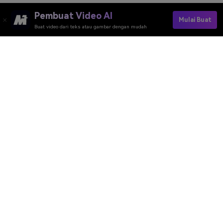
Pembuat Video AI
Mulai Buat
Buat video dari teks atau gambar dengan mudah
Buat Video Romansa Kampus Sekarang
Media.io Online Tools Quality Rating：
4.7 (162,357 Votes)
Pembuat Video AI
Pembuat Gambar AI
Pembuat Musik AI