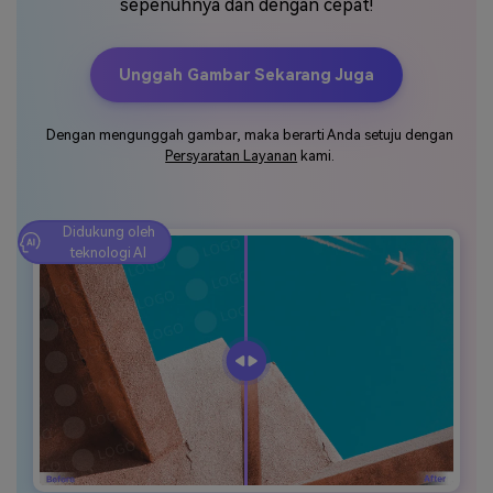
sepenuhnya dan dengan cepat!
Masuk
FAQs
Hubungi Kami
Unggah Gambar Sekarang Juga
Berkreasi dengan AI
Tips & Tutorial AI
Dengan mengunggah gambar, maka berarti Anda setuju dengan
Persyaratan Layanan
kami.
Postingan Terbaru
Jelajahi Lebih Banyak >>
Didukung oleh
teknologi AI