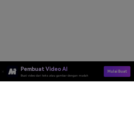
Pembuat Video AI
Mulai Buat
Buat video dari teks atau gambar dengan mudah
Alat Daring Media.io
Peringkat Kualitas:
4.7
(162,357 Votes)
Anda perlu mengedit, mengonversi, atau mengompres dan mengunduh
minimal 1 berkas untuk memberi peringkat!