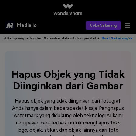
Media.io
Coba Sekarang
gsung jadi video & gambar dalam hitungan detik.
Buat Sekarang>>
Tuli
Alat AI
Produk AI
AI Video
Efek AI
AI Gambar
Asisten Video AI
Hapus Objek yang Tidak
AI Audio
Diinginkan dari Gambar
Sumber Daya
Editor Video AI
Efek Video
Editor Gambar AI
Harga
Efek Foto
Model AI yang Didukung
Hapus objek yang tidak diinginkan dari fotografi
Anda hanya dalam beberapa detik saja. Penghapus
Editor Audio AI
TOP
Veo3
watermark yang didukung oleh teknologi AI kami
Panduan Pengguna
Apa yang Baru
merupakan cara terbaik untuk menghapus teks,
Find More Solutions >>
logo, objek, stiker, dan objek lainnya dari foto