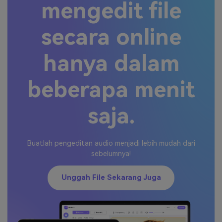
mengedit file
secara online
hanya dalam
beberapa menit
saja.
Buatlah pengeditan audio menjadi lebih mudah dari
sebelumnya!
Unggah File Sekarang Juga