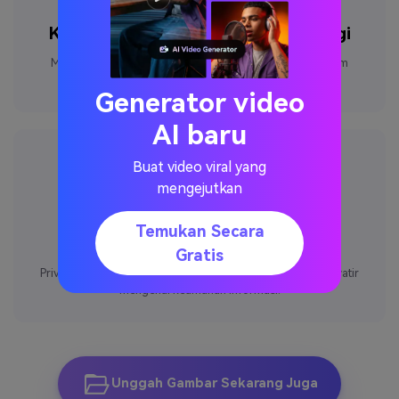
Kecepatan penghapusan yang tinggi
Mampu menyelesaikan pemrosesan gambar hanya dalam
beberapa detik.
Generator video
AI baru
Buat video viral yang
mengejutkan
Temukan Secara
Keamanan yang terjamin
Gratis
Privasi pengguna akan selalu terlindungi. Tidak perlu khawatir
mengenai keamanan informasi.
Unggah Gambar Sekarang Juga