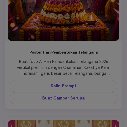
Poster Hari Pembentukan Telangana
 Buat foto AI Hari Pembentukan Telangana 2026 
vertikal premium dengan Charminar, Kakatiya Kala 
Thoranam, garis besar peta Telangana, bunga 
Bathukamma, cakrawala Hyderabad, pencahayaan 
festival merah muda dan emas, perayaan budaya 
Salin Prompt
yang membanggakan, ruang teks bersih untuk 
"Happy Telangana Formation Day". 
Buat Gambar Serupa