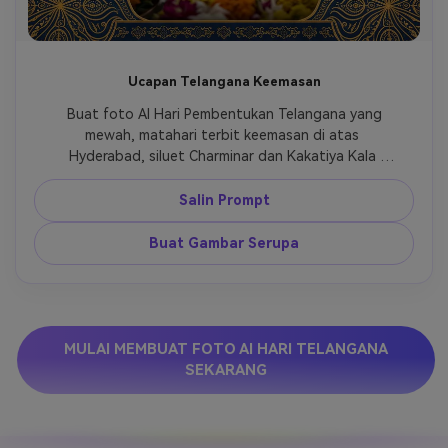
Ucapan Telangana Keemasan
 Buat foto AI Hari Pembentukan Telangana yang 
mewah, matahari terbit keemasan di atas 
Hyderabad, siluet Charminar dan Kakatiya Kala 
Thoranam, latar depan bunga Bathukamma, border 
pola Telugu yang halus, gaya poster sinematik 
Salin Prompt
premium, ruang teks ucapan yang bersih. 
Buat Gambar Serupa
MULAI MEMBUAT FOTO AI HARI TELANGANA
SEKARANG