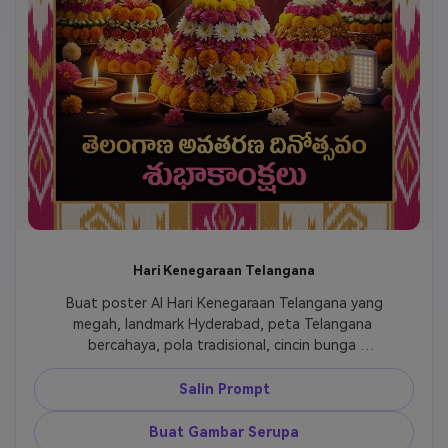
Hari Kenegaraan Telangana
 Buat poster AI Hari Kenegaraan Telangana yang 
megah, landmark Hyderabad, peta Telangana 
bercahaya, pola tradisional, cincin bunga 
Bathukamma, lampu perayaan, palet warna merah 
muda putih emas, desain non-politik yang 
Salin Prompt
terhormat, poster festival vertikal ultra-realistis. 
Buat Gambar Serupa