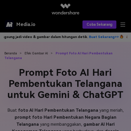
Media.io
Coba Sekarang
ambar dalam hitungan detik.
Buat Sekarang>>
Tulis idemu, AI langsung
Alat AI
Produk AI
AI Video
Beranda
>
Efek Gambar AI
>
Prompt Foto AI Hari Pembentukan
Telangana
Efek AI
AI Gambar
Asisten Video AI
Prompt Foto AI Hari
AI Audio
Sumber Daya
Pembentukan Telangana
Editor Video AI
Efek Video
untuk Gemini & ChatGPT
Editor Gambar AI
Harga
Efek Foto
Model AI yang Didukung
Editor Audio AI
TOP
Veo3
Buat
foto AI Hari Pembentukan Telangana
yang meriah,
Panduan Pengguna
Apa yang Baru
prompt foto Hari Pembentukan Negara Bagian
Find More Solutions >>
Telangana
yang membanggakan,
gambar AI Hari