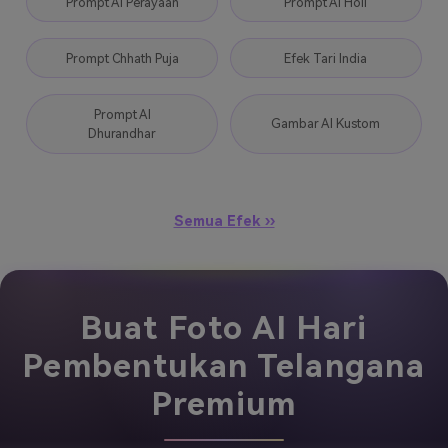
Prompt AI Perayaan
Prompt AI Holi
Prompt Chhath Puja
Efek Tari India
Prompt AI
Gambar AI Kustom
Dhurandhar
Semua Efek ››
Buat Foto AI Hari
Pembentukan Telangana
Premium