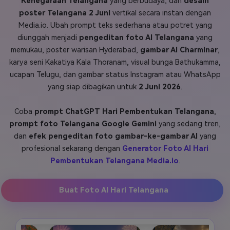
Kenegaraan Telangana
yang berbudaya, dan
desain
poster Telangana 2 Juni
vertikal secara instan dengan
Masuk
FAQs
Hubungi Kami
Media.io. Ubah prompt teks sederhana atau potret yang
diunggah menjadi
pengeditan foto AI Telangana
yang
Berkreasi dengan AI
memukau, poster warisan Hyderabad,
gambar AI Charminar
,
Tips & Tutorial AI
karya seni Kakatiya Kala Thoranam, visual bunga Bathukamma,
ucapan Telugu, dan gambar status Instagram atau WhatsApp
Postingan Terbaru
yang siap dibagikan untuk
2 Juni 2026
.
Jelajahi Lebih Banyak >>
Coba
prompt ChatGPT Hari Pembentukan Telangana
,
prompt foto Telangana Google Gemini
yang sedang tren,
dan
efek pengeditan foto gambar-ke-gambar AI
yang
profesional sekarang dengan
Generator Foto AI Hari
Pembentukan Telangana Media.io
.
Buat Foto AI Hari Telangana