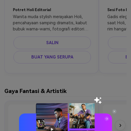
Potret Holi Editorial
Sesi Foto H
Wanita muda stylish merayakan Holi, 
Gadis elegan
pencahayaan samping dramatis, kabut 
saat Holi, p
bubuk warna-warni, fotografi editorial 
rim hangat, 
fashion, gradasi warna sinematik, 
tampilan fas
sangat detail
SALIN
BUAT YANG SERUPA
BU
Gaya Fantasi & Artistik
›