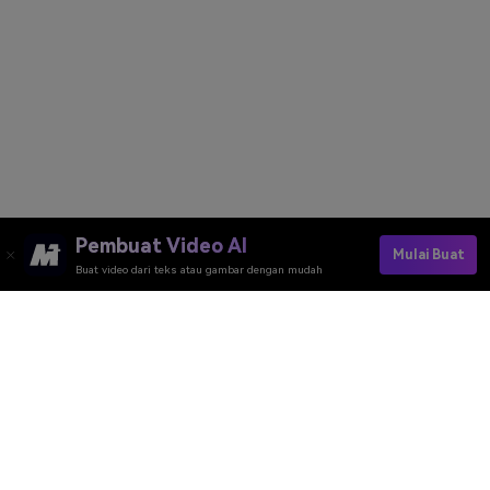
Pembuat Video AI
Mulai Buat
Buat video dari teks atau gambar dengan mudah
Buat Foto Holi Viral Anda Secara Gratis
Buat Foto Idulfitri Gratis
Media.io Online Tools Quality Rating：
4.7 (162,357 Votes)