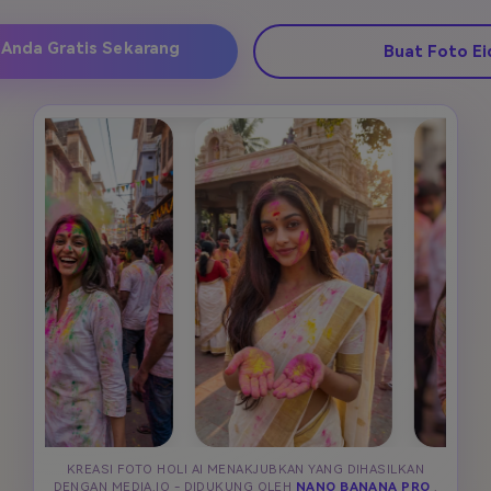
 Anda Gratis Sekarang
Buat Foto Ei
KREASI FOTO HOLI AI MENAKJUBKAN YANG DIHASILKAN
DENGAN MEDIA.IO - DIDUKUNG OLEH
NANO BANANA PRO
.