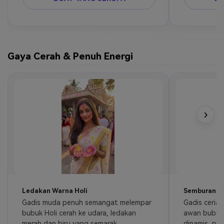
Gaya Cerah & Penuh Energi
›
Ledakan Warna Holi
Semburan Ke
Gadis muda penuh semangat melempar 
Gadis ceria t
bubuk Holi cerah ke udara, ledakan 
awan bubuk w
merah dan biru yang semarak, 
dinamis, per