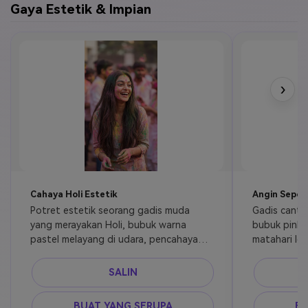
Gaya Estetik & Impian
›
Cahaya Holi Estetik
Angin Sepoi 
Potret estetik seorang gadis muda 
Gadis cantik
yang merayakan Holi, bubuk warna 
bubuk pink p
pastel melayang di udara, pencahayaan 
matahari lem
golden hour lembut, suasana impian, 
latar belaka
kedalaman bidang dangkal, ultra HD
romantis, f
SALIN
BUAT YANG SERUPA
BU