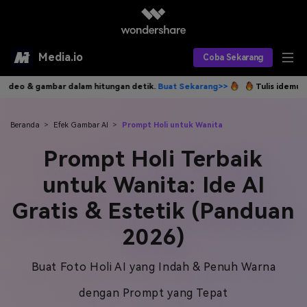
Media.io
Coba Sekarang
mbar dalam hitungan detik.
Buat Sekarang>>
Tulis idemu, AI langsung 
Alat AI
Produk AI
AI Video
Beranda
>
Efek Gambar AI
>
Prompt Holi untuk Wanita
Prompt Holi Terbaik
Efek AI
AI Gambar
Asisten Video AI
untuk Wanita: Ide AI
AI Audio
Sumber Daya
Editor Video AI
Efek Video
Gratis & Estetik (Panduan
Editor Gambar AI
Harga
Efek Foto
Model AI yang Didukung
2026)
Editor Audio AI
TOP
Veo3
Panduan Pengguna
Apa yang Baru
Buat Foto Holi AI yang Indah & Penuh Warna
Find More Solutions >>
dengan Prompt yang Tepat