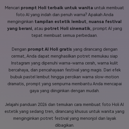
Mencari
prompt Holi terbaik untuk wanita
untuk membuat
Masuk
FAQs
Hubungi Kami
foto AI yang indah dan penuh warna? Apakah Anda
menginginkan
tampilan estetik lembut
,
nuansa festival
Berkreasi dengan AI
yang berani
, atau
potret Holi sinematik
, prompt AI yang
Tips & Tutorial AI
tepat membuat semua perbedaan.
Postingan Terbaru
Dengan
prompt AI Holi gratis
yang dirancang dengan
Jelajahi Lebih Banyak >>
cermat, Anda dapat menghasilkan potret memukau siap
Instagram yang dipenuhi warna-warna cerah, warna kulit
bercahaya, dan pencahayaan festival yang magis. Dari efek
bubuk pastel lembut hingga percikan warna slow-motion
dramatis, prompt yang sempurna membantu Anda mencapai
gaya yang diinginkan dengan mudah.
Jelajahi panduan 2026 dan temukan cara membuat foto Holi AI
estetik yang sedang tren, dirancang khusus untuk wanita yang
menginginkan potret festival yang menonjol dan layak
dibagikan.