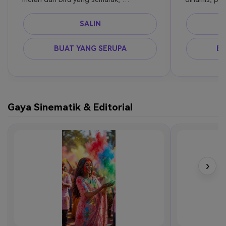
tangkapan gerakan beku, pencahayaan 
tinggi, foto
kontras tinggi, ultra realistis
SALIN
BUAT YANG SERUPA
BU
Gaya Sinematik & Editorial
›