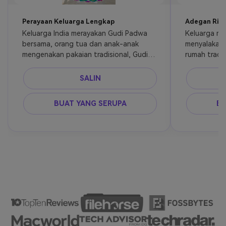
Perayaan Keluarga Lengkap
Adegan Ritu
Keluarga India merayakan Gudi Padwa 
Keluarga me
bersama, orang tua dan anak-anak 
menyalakan d
mengenakan pakaian tradisional, Gudi 
rumah tradis
diangkat tinggi, rangoli, suasana 
yang damai
perayaan
SALIN
BUAT YANG SERUPA
BU