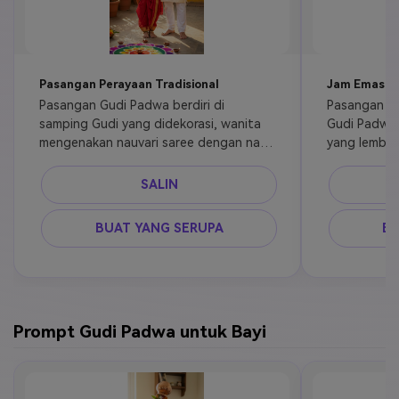
Pasangan Perayaan Tradisional
Jam Emas y
Pasangan Gudi Padwa berdiri di 
Pasangan In
samping Gudi yang didekorasi, wanita 
Gudi Padwa,
mengenakan nauvari saree dengan nath 
yang lembut
dan gelang hijau, pria mengenakan 
dekat Gudi,
kurta pajama dengan pheta saffron, 
sinematik, e
SALIN
rangoli dan diyas, sinar matahari 
hangat, sangat realistis
BUAT YANG SERUPA
BU
Prompt Gudi Padwa untuk Bayi