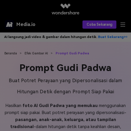
Media.io
Coba Sekarang
ng jadi video & gambar dalam hitungan detik.
Buat Sekarang>>
Tulis id
Alat AI
Produk AI
AI Video
Beranda
>
Efek Gambar AI
>
Prompt Gudi Padwa
Prompt Gudi Padwa
Efek AI
AI Gambar
Asisten Video AI
AI Audio
Sumber Daya
Buat Potret Perayaan yang Dipersonalisasi dalam
Editor Video AI
Efek Video
Hitungan Detik dengan Prompt Siap Pakai
Editor Gambar AI
Harga
Efek Foto
Model AI yang Didukung
Hasilkan
foto AI Gudi Padwa yang memukau
menggunakan
Editor Audio AI
TOP
Veo3
Panduan Pengguna
Apa yang Baru
prompt siap pakai. Buat potret perayaan yang dipersonalisasi-
Find More Solutions >>
pasangan, anak-anak, keluarga, atau tampilan
tradisional
-dalam hitungan detik tanpa keahlian desain,