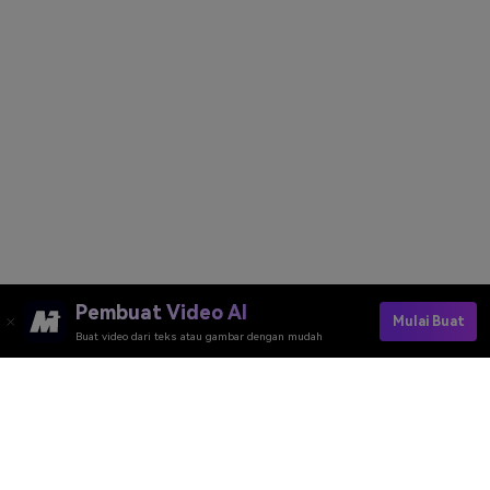
Pembuat Video AI
Mulai Buat
Buat video dari teks atau gambar dengan mudah
Buat Foto Gudi Padwa Gratis
Buat Foto Ram Navami Gratis