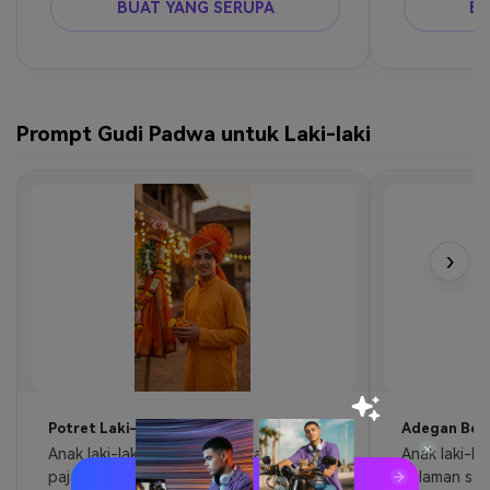
BUAT YANG SERUPA
BU
Prompt Gudi Padwa untuk Laki-laki
›
Potret Laki-laki Tradisional
Adegan Berl
Anak laki-laki kecil mengenakan kurta 
Anak laki-lak
pajama dan pheta saffron, berdiri di 
halaman saa