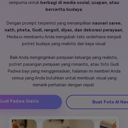
sempurna untuk
berbagi di media sosial, ucapan, atau
Masuk
bercerita budaya
.
FAQs
Hubungi Kami
Dengan prompt terperinci yang menampilkan
nauvari saree,
Berkreasi dengan AI
nath, pheta, Gudi, rangoli, diyas, dan dekorasi perayaan
,
Tips & Tutorial AI
Media.io membantu Anda mengubah teks sederhana menjadi
potret budaya yang realistis dan kaya visual.
Postingan Terbaru
Jelajahi Lebih Banyak >>
Baik Anda menginginkan perayaan keluarga yang realistis,
potret pasangan perayaan yang romantis, atau foto Gudi
Padwa bayi yang menggemaskan, halaman ini memberi Anda
semua yang Anda butuhkan untuk membuat visual yang
menarik perhatian dengan cepat.
Gudi Padwa Gratis
Buat Foto AI Nav