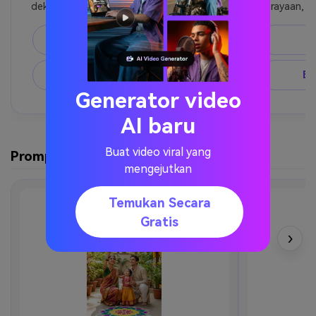
dekat Gudi, memegang bunga, 
perayaan, f
pencahayaan perayaan yang cerah
SALIN
BUAT YANG SERUPA
BU
Generator video
AI baru
Buat video viral yang
Prompt Gudi Padwa untuk Keluarga
mengejutkan
Temukan Secara
Gratis
›