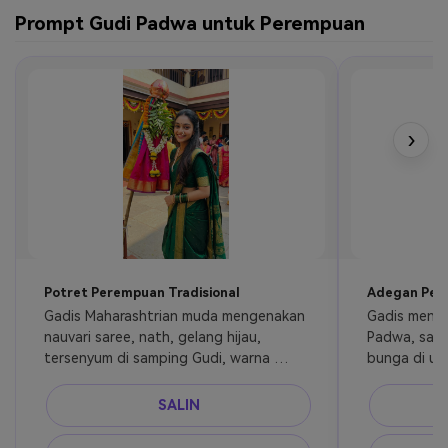
Prompt Gudi Padwa untuk Perempuan
›
Potret Perempuan Tradisional
Adegan Pera
Gadis Maharashtrian muda mengenakan 
Gadis menari
nauvari saree, nath, gelang hijau, 
Padwa, saree
tersenyum di samping Gudi, warna 
bunga di uda
perayaan yang cerah
pencahayaa
SALIN