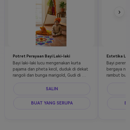
›
Potret Perayaan Bayi Laki-laki
Estetika Le
Bayi laki-laki lucu mengenakan kurta 
Bayi peremp
pajama dan pheta kecil, duduk di dekat 
bergaya nau
rangoli dan bunga marigold, Gudi di 
rambut bung
belakang, cahaya lembut, sangat detail
dekat diya d
pencahayaa
SALIN
BUAT YANG SERUPA
BU