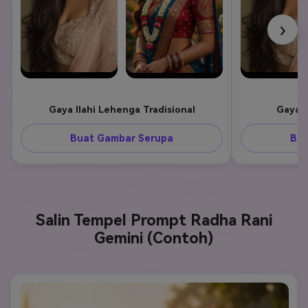
›
Gaya Ilahi Lehenga Tradisional
Gaya E
Buat Gambar Serupa
Bua
Salin Tempel Prompt Radha Rani
Gemini (Contoh)