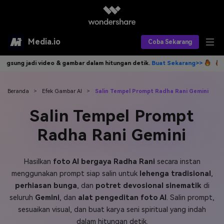
Media.io
Coba Sekarang
r dalam hitungan detik.
Buat Sekarang>>
Tulis idemu, AI langsung jad
Alat AI
Produk AI
AI Video
Beranda
>
Efek Gambar AI
>
Salin Tempel Prompt Radha Rani Gemini
Salin Tempel Prompt
Efek AI
AI Gambar
Asisten Video AI
Radha Rani Gemini
AI Audio
Sumber Daya
Editor Video AI
Efek Video
Editor Gambar AI
Harga
Hasilkan
foto AI bergaya Radha Rani
secara instan
Efek Foto
Model AI yang Didukung
menggunakan prompt siap salin untuk
lehenga tradisional
,
Editor Audio AI
TOP
Veo3
perhiasan bunga
, dan
potret devosional sinematik
di
Panduan Pengguna
Apa yang Baru
seluruh
Gemini
, dan
alat pengeditan foto AI
. Salin prompt,
Find More Solutions >>
sesuaikan visual, dan buat karya seni spiritual yang indah
dalam hitungan detik.