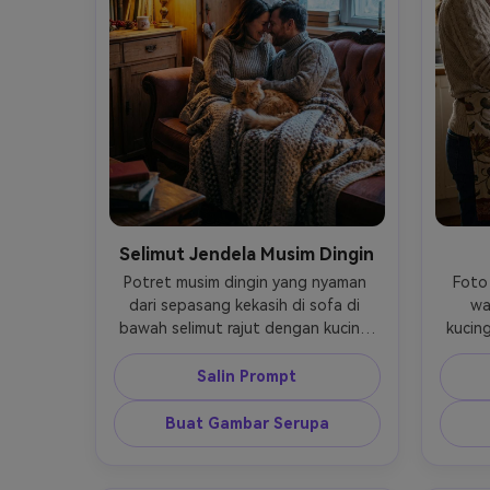
Selimut Jendela Musim Dingin
Potret musim dingin yang nyaman 
Foto
dari sepasang kekasih di sofa di 
wa
bawah selimut rajut dengan kucing 
kucin
mereka di antara mereka, cahaya 
dapu
lampu tungsten hangat ditambah 
terang
Salin Prompt
cahaya jendela dingin, Sony A7R V 
ISO 32
50mm, f/2.8, ISO 800, medium shot, 
alami,
Buat Gambar Serupa
komposisi seimbang, suasana intim 
ru
dan hangat --ar 4:5