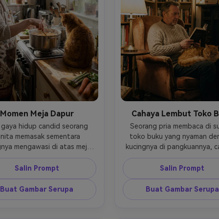
Momen Meja Dapur
Cahaya Lembut Toko 
 gaya hidup candid seorang 
Seorang pria membaca di su
nita memasak sementara 
toko buku yang nyaman den
gnya mengawasi di atas meja 
kucingnya di pangkuannya, c
r, cahaya jendela pagi yang 
ambien lembut dan praktis 
, Canon EOS R7 35mm, f/2.5, 
hangat, Nikon Z6II 50mm, f/1.8
Salin Prompt
Salin Prompt
0, framing dokumenter, warna 
1000, depth of field dangkal,
 tekstur bulu tajam, suasana 
potret vertikal, suasana ny
Buat Gambar Serupa
Buat Gambar Serupa
mahan yang ceria --ar 4:5
sinematik --ar 4:5