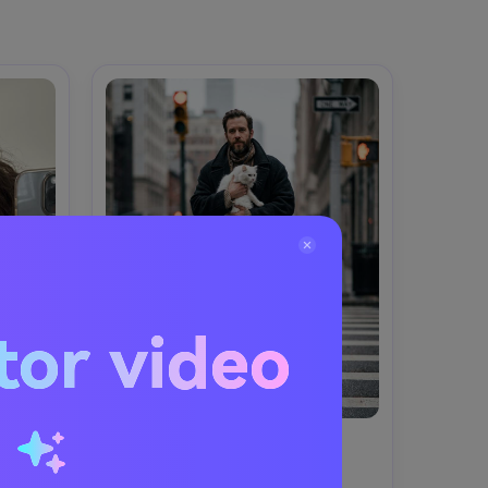
tor video
u
aman
Gaya Street Style
Menggendong
wanita 