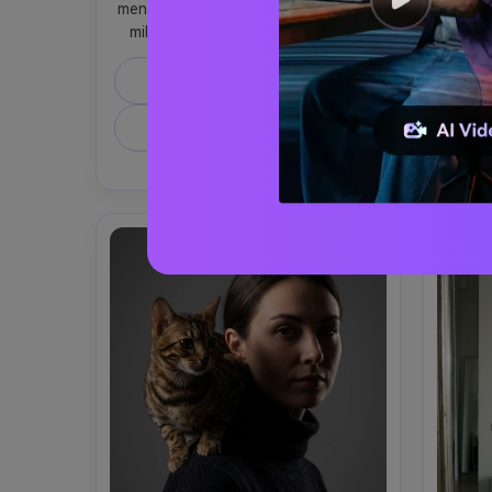
menggendong kucing tabby oranye 
hitam
miliknya di taman yang diterangi 
jendela
sinar matahari saat golden hour, 
meja,
cahaya rim hangat pada rambut dan 
yang l
Salin Prompt
bulu, lensa Canon EOS R5 85mm, 
ISO 40
f/1.8, ISO 200, depth of field 
pa
Buat Gambar Serupa
dangkal, potret vertikal ketat, rule 
seimba
of thirds, bokeh pohon lembut, 
ringan
tekstur kulit alami, suasana nyaman 
dan tenang --ar 4:5