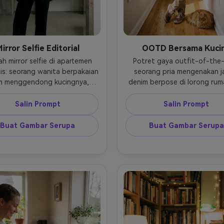
irror Selfie Editorial
OOTD Bersama Kuci
h mirror selfie di apartemen 
Potret gaya outfit-of-the-
is: seorang wanita berpakaian 
seorang pria mengenakan ja
m menggendong kucingnya, 
denim berpose di lorong rum
an flash-on dengan highlight 
sementara kucingnya duduk di
ontrol, Canon EOS R6 35mm, 
sneakers-nya, cahaya jendela 
Salin Prompt
Salin Prompt
, ISO 500, komposisi vertikal 
yang terang, Fujifilm X-T5 33m
n tepi cermin, sedikit grain, 
ISO 250, framing vertikal sel
Buat Gambar Serupa
Buat Gambar Serupa
ana editorial trendy --ar 4:5
tubuh, latar belakang bersi
suasana percaya diri dan
menyenangkan --ar 4: