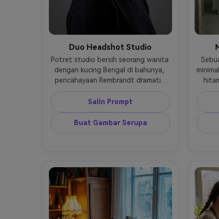
Duo Headshot Studio
M
Potret studio bersih seorang wanita 
Sebua
dengan kucing Bengal di bahunya, 
minimal
pencahayaan Rembrandt dramatis 
hita
dengan softbox key dan rim light 
tampil
halus, Nikon Z8 85mm, f/4, ISO 100, 
terk
Salin Prompt
framing kepala dan bahu ketat, latar 
f/2.2
belakang abu-abu mulus, suasana 
denga
Buat Gambar Serupa
halus kelas atas --ar 4:5
suas