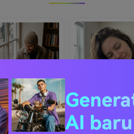
Genera
AI bar
at Duduk Jendela Kafe
Selfie Kasur yang Ny
ang pria stylish dan kucing 
Selfie pagi close-up seorang 