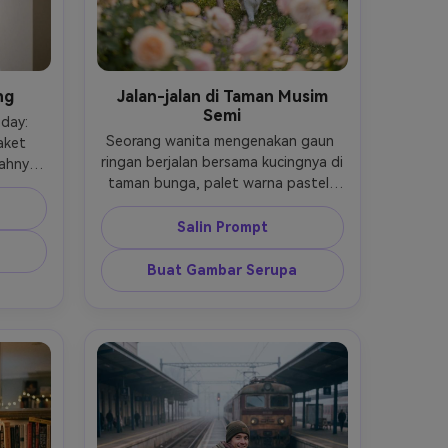
ng
Jalan-jalan di Taman Musim
Semi
day: 
Seorang wanita mengenakan gaun 
ket 
ringan berjalan bersama kucingnya di 
ahnya 
taman bunga, palet warna pastel, 
 dekat 
cahaya sore keemasan yang lembut, 
alami 
Canon EOS R5 50mm, f/1.8, ISO 100, 
m, f/2, 
Salin Prompt
subjek terpusat dengan bunga di 
uruh 
latar depan, bokeh dreamy, suasana 
h, 
Buat Gambar Serupa
romantis yang lembut --ar 4:5
 
5