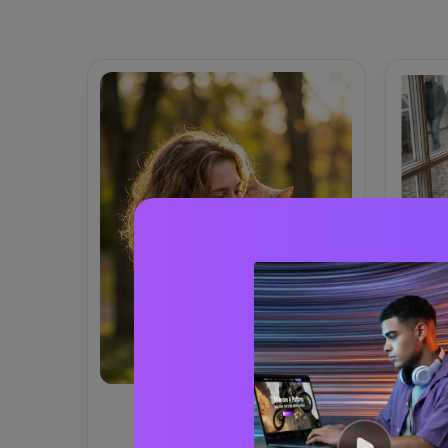
Pelukan Golden Hour
Temp
Seorang wanita muda 
Seor