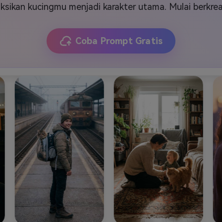
J
Vidu
Pixverse
Hailuo
Runway
ksikan kucingmu menjadi karakter utama. Mulai berkrea
Find More Soluti
Coba Prompt Gratis