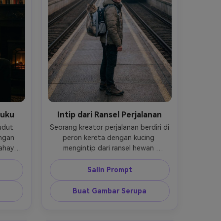
Buku
Intip dari Ransel Perjalanan
dut 
Seorang kreator perjalanan berdiri di 
gan 
peron kereta dengan kucing 
ahaya 
mengintip dari ransel hewan 
yang 
peliharaan transparan, cahaya pagi 
, ISO 
yang sejuk, Sony A7IV 35mm, f/2.0, 
Salin Prompt
 crop 
ISO 400, foto vertikal seluruh tubuh, 
aman 
garis terdepan yang kuat, suasana 
Buat Gambar Serupa
penuh petualangan dan energik --ar 
4:5