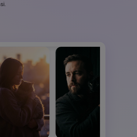
elajahi Lebih Banyak >>
si.
ons >>