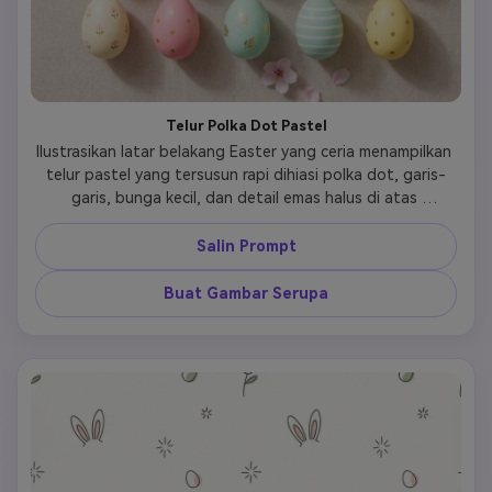
Telur Polka Dot Pastel
Ilustrasikan latar belakang Easter yang ceria menampilkan 
telur pastel yang tersusun rapi dihiasi polka dot, garis-
garis, bunga kecil, dan detail emas halus di atas 
permukaan netral yang lembut. Tambahkan kelopak bunga 
yang tersebar dan bayangan halus untuk menciptakan 
Salin Prompt
kedalaman tanpa keramaian. Gunakan pink, ungu muda, 
mint, kuning mentega, dan krim untuk menjaga suasana 
Buat Gambar Serupa
manis dan mengundang. Gambar akhir harus terasa bersih, 
dekoratif, dan ramah komersial, cocok untuk wallpaper, 
kartu, banner hero, dan grafis sosial musiman.