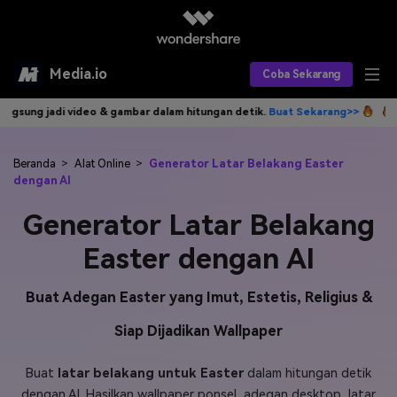
Media.io
Coba Sekarang
 dalam hitungan detik.
Buat Sekarang>>
Tulis idemu, AI langsung jadi 
Alat AI
Produk AI
AI Video
Beranda
>
Alat Online
>
Generator Latar Belakang Easter
dengan AI
Efek AI
AI Gambar
Asisten Video AI
Generator Latar Belakang
AI Audio
Sumber Daya
Editor Video AI
Efek Video
Easter dengan AI
Editor Gambar AI
Harga
Efek Foto
Model AI yang Didukung
Buat Adegan Easter yang Imut, Estetis, Religius &
Editor Audio AI
TOP
Veo3
Siap Dijadikan Wallpaper
Panduan Pengguna
Apa yang Baru
Find More Solutions >>
Buat
latar belakang untuk Easter
dalam hitungan detik
dengan AI. Hasilkan wallpaper ponsel, adegan desktop, latar