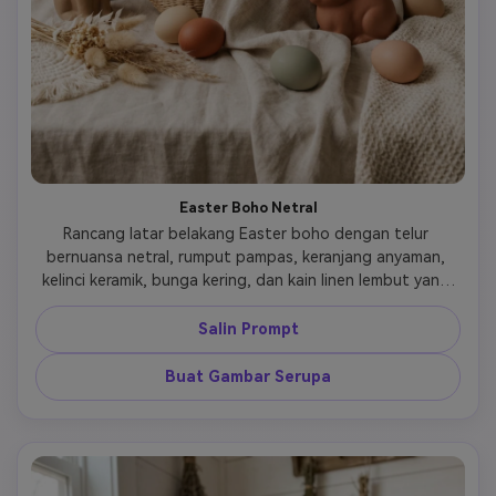
Easter Boho Netral
Rancang latar belakang Easter boho dengan telur 
bernuansa netral, rumput pampas, keranjang anyaman, 
kelinci keramik, bunga kering, dan kain linen lembut yang 
disusun dalam setting studio yang tenang. Gunakan pasir, 
krim, terrakota, sage redup, dan blush hangat daripada 
Salin Prompt
warna permen cerah. Jaga pencahayaan tetap lembut dan 
editorial, dengan tekstur halus dan komposisi yang 
Buat Gambar Serupa
elegan. Adegan harus terasa modern, berselera tinggi, 
dan siap untuk Pinterest, menarik bagi pengguna yang 
lebih menyukai kecanggihan dekorasi rumah daripada 
visual liburan bergaya kartun.