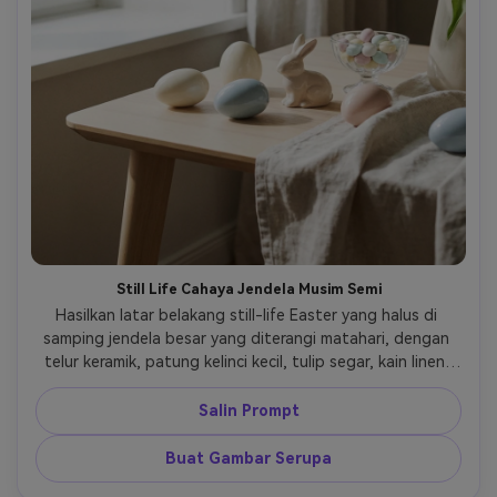
Still Life Cahaya Jendela Musim Semi
Hasilkan latar belakang still-life Easter yang halus di 
samping jendela besar yang diterangi matahari, dengan 
telur keramik, patung kelinci kecil, tulip segar, kain linen, 
dan mangkuk kaca berisi permen pastel yang disusun di 
atas meja kayu yang terang. Biarkan bayangan lembut 
Salin Prompt
memanjang di seluruh adegan untuk menciptakan 
kedalaman dan kelembutan. Gunakan warna krim yang 
Buat Gambar Serupa
ringan, biru bubuk, blush, dan sage, hindari keramaian. 