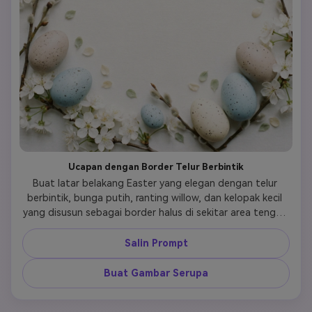
Ucapan dengan Border Telur Berbintik
Buat latar belakang Easter yang elegan dengan telur 
berbintik, bunga putih, ranting willow, dan kelopak kecil 
yang disusun sebagai border halus di sekitar area tengah 
yang terbuka. Gunakan biru bubuk, krim, sage lembut, dan 
taupe pucat, dengan tekstur musim semi alami dan 
Salin Prompt
suasana editorial yang tenang. Komposisi harus 
meninggalkan ruang negatif yang luas untuk teks sambil 
Buat Gambar Serupa
tetap terasa subur dan musiman, menggabungkan 
kejelasan kartu ucapan dengan estetika media sosial 