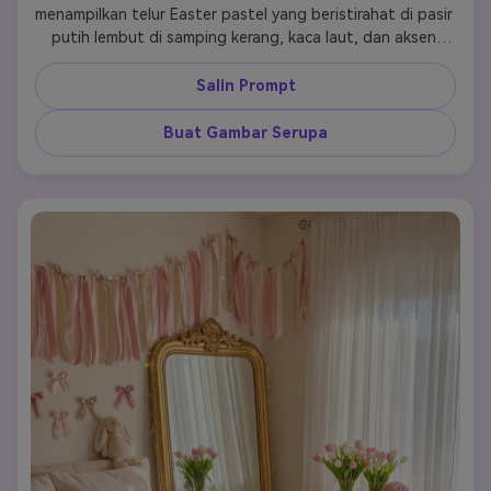
menampilkan telur Easter pastel yang beristirahat di pasir 
putih lembut di samping kerang, kaca laut, dan aksen 
koral pucat, dengan ombak laut yang tenang dan 
matahari terbit persik di cakrawala. Padukan pesona 
Salin Prompt
Easter dengan ketenangan pantai menggunakan cahaya 
alami yang ringan, warna aqua dan blush lembut, tekstur 
Buat Gambar Serupa
buih ringan, pantulan halus, dan komposisi gaya hidup 
yang bersih yang terasa modern, sejuk, membangkitkan 
semangat, dan berbeda dari visual Easter bunga standar.