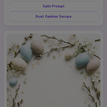
belakang krem cerah. Gunakan warna oranye ceria, mint, 
blush pink, dan kuning mentega dalam gaya ilustrasi flat 
Salin Prompt
lembut dengan jarak yang rapi dan tekstur halus. Jaga 
kesan keseluruhan tetap cerah, menggemaskan, dan 
Buat Gambar Serupa
youthful, seperti wallpaper ponsel premium terinspirasi 
stiker yang langsung terbaca, mudah disimpan, dan 
sangat menarik untuk estetika digital bertema musim 
semi.