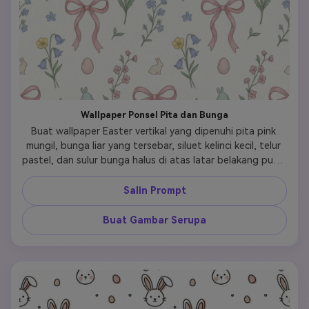
Wallpaper Ponsel Pita dan Bunga
Buat wallpaper Easter vertikal yang dipenuhi pita pink 
mungil, bunga liar yang tersebar, siluet kelinci kecil, telur 
pastel, dan sulur bunga halus di atas latar belakang putih 
gading. Polanya harus terasa lembut, girly, dan sedikit 
vintage, dengan tampilan coquette yang halus, jarak yang 
Salin Prompt
tajam, dan sentuhan akhir wallpaper ponsel premium. 
Tambahkan tekstur kertas halus, bayangan ringan, dan 
Buat Gambar Serupa
pesona tangan yang lembut agar gambar terasa 
dekoratif sekaligus mudah dibagikan di estetika Pinterest 
dan TikTok.