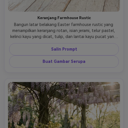
Keranjang Farmhouse Rustic
Bangun latar belakang Easter farmhouse rustic yang 
menampilkan keranjang rotan, isian jerami, telur pastel, 
kelinci kayu yang dicat, tulip, dan lantai kayu pucat yang 
terabrasi yang dimandikan cahaya jendela yang lembut. 
Susun properti dengan murah hati sehingga bingkai 
Salin Prompt
terasa berlimpah namun tenang, dengan material 
bertekstur dan pesona musim semi yang nyaman. Gunakan 
Buat Gambar Serupa
warna pastel redup dan tekstur kayu madu, 
menambahkan sedikit ruang negatif untuk kegunaan. 
Hasilnya harus terasa mudah didekati, hangat, dan 
sangat cocok untuk gambar hero produk atau banner 
kampanye musiman.