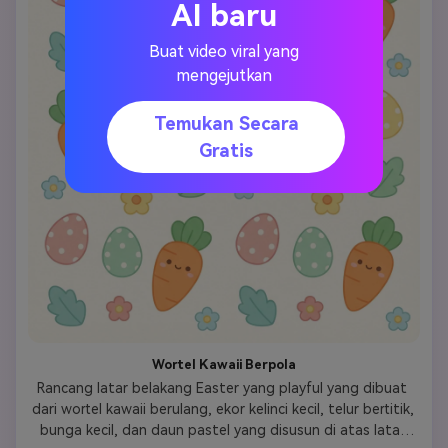
AI baru
Buat video viral yang
mengejutkan
Temukan Secara
Gratis
Wortel Kawaii Berpola
Rancang latar belakang Easter yang playful yang dibuat 
dari wortel kawaii berulang, ekor kelinci kecil, telur bertitik, 
bunga kecil, dan daun pastel yang disusun di atas latar 