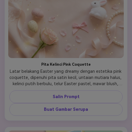
Pita Kelinci Pink Coquette
Latar belakang Easter yang dreamy dengan estetika pink 
coquette, dipenuhi pita satin kecil, untaian mutiara halus, 
kelinci putih berbulu, telur Easter pastel, mawar blush, 
kelopak bunga sakura, tekstur renda, dan gulungan pita 
lembut yang tersebar di atas latar belakang pink krim. 
Salin Prompt
Jaga komposisi tetap elegan dan ringan dengan daya 
tarik wallpaper ponsel, kilau halus, cahaya difus lembut, 
Buat Gambar Serupa
ruang negatif yang bersih, dan suasana musim semi 
feminin yang terasa imut, premium, dan sangat layak 
disimpan.