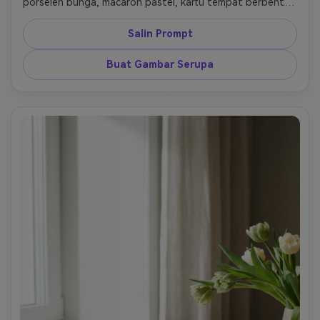
porselen bunga, macaron pastel, kartu tempat berbentuk 
kelinci, telur yang diwarnai, pusat bunga tulip, dan serbet 
linen lembut di bawah sinar matahari musim semi. Gunakan 
Salin Prompt
palet pink blush, lavender, mint, krim, dan emas pucat, 
menjaga komposisi editorial dan mengundang. Adegan 
Buat Gambar Serupa
harus terasa elegan, meriah, dan fotogenik, dengan 
kualitas majalah gaya hidup yang menarik bagi pengguna 
sosial yang merencanakan brunch, undangan, dan konten 
perjamuan festif.