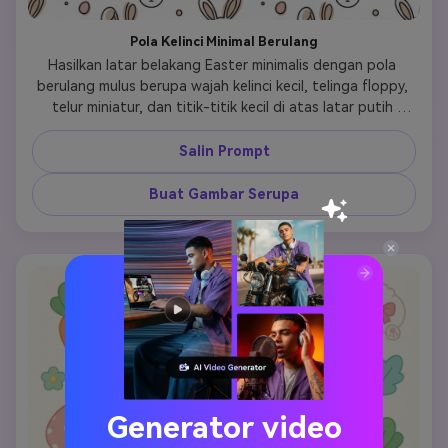
Pola Kelinci Minimal Berulang
Hasilkan latar belakang Easter minimalis dengan pola 
berulang mulus berupa wajah kelinci kecil, telinga floppy, 
telur miniatur, dan titik-titik kecil di atas latar putih 
bersih. Gunakan seni garis hitam dengan aksen blush 
pucat dan beige lembut, menjaga bentuk tetap 
Salin Prompt
sederhana, seimbang, dan modern. Hasilnya harus terasa 
Skandinavia, imut, dan serbaguna, dengan banyak ruang 
Buat Gambar Serupa
napas, tepi tajam, tekstur kertas halus, dan tampilan 
wallpaper yang rapi yang bekerja dengan indah untuk 
layar ponsel dan branding musiman yang lembut.
Generator video