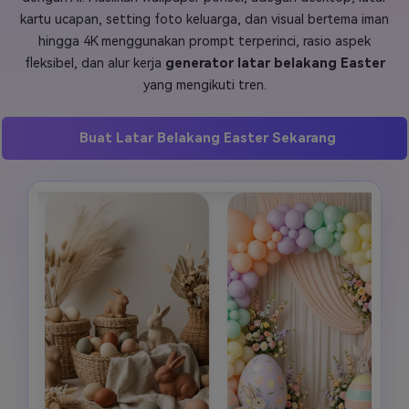
kartu ucapan, setting foto keluarga, dan visual bertema iman
Masuk
hingga 4K menggunakan prompt terperinci, rasio aspek
FAQs
Hubungi Kami
fleksibel, dan alur kerja
generator latar belakang Easter
Berkreasi dengan AI
yang mengikuti tren.
Tips & Tutorial AI
Buat Latar Belakang Easter Sekarang
Postingan Terbaru
Jelajahi Lebih Banyak >>