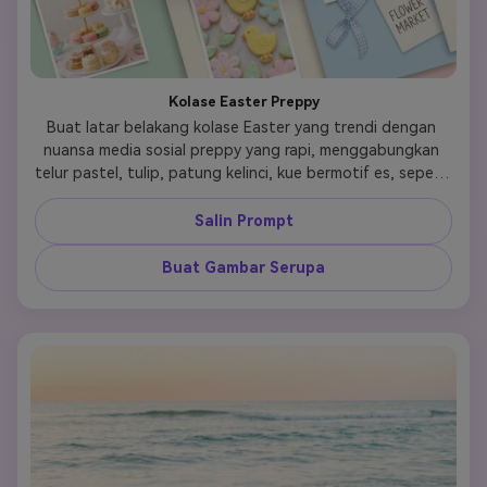
Kolase Easter Preppy
Buat latar belakang kolase Easter yang trendi dengan 
nuansa media sosial preppy yang rapi, menggabungkan 
telur pastel, tulip, patung kelinci, kue bermotif es, sepeda 
merah muda, dessert musim semi, pita, dan detail pasar 
bunga yang disusun dalam panel-panel tumpang tindih 
Salin Prompt
yang rapi. Gunakan warna blush lembut, kuning mentega, 
mint, biru langit, dan krim, dengan bayangan halus, 
Buat Gambar Serupa
lapisan scrapbook, gaya editorial, dan jarak yang cukup 
seimbang agar terasa dikurasi, stylish, youthful, dan 
sempurna untuk inspirasi wallpaper ponsel modern.