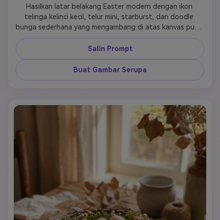
Hasilkan latar belakang Easter modern dengan ikon 
telinga kelinci kecil, telur mini, starburst, dan doodle 
bunga sederhana yang mengambang di atas kanvas putih 
gading yang cerah. Pertahankan gaya ultra-bersih dan 
ringan, menggunakan garis arang tipis dan aksen pastel 
Salin Prompt
kecil berwarna pink dan sage. Tata letak harus 
mengutamakan ruang putih dan ritme, membuat desain 
Buat Gambar Serupa
terlihat elegan daripada kekanak-kanakan. Bidik wallpaper 
minimalis premium yang cocok untuk latar belakang 
aplikasi, bagian halaman landing, dan thumbnail musiman 
berkinerja tinggi.