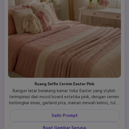
Ruang Selfie Cermin Easter Pink
Bangun latar belakang kamar tidur Easter yang stylish 
terinspirasi dari mood board estetika pink, dengan cermin 
berbingkai emas, garland pita, mainan mewah kelinci, tulip 
dalam vas kaca, telur pastel di atas nampan vanity, 
tempat tidur lembut, dan sinar matahari musim semi yang 
Salin Prompt
masuk melalui tirai tipis. Gunakan aksen pink kemerahan, 
krim, dan champagne, menjaga ruangan tetap rapi dan 
Buat Gambar Serupa