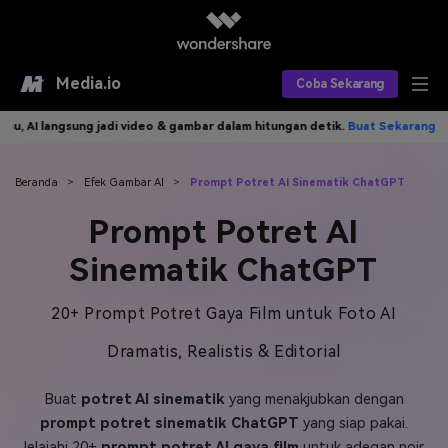
Media.io
Coba Sekarang
ngsung jadi video & gambar dalam hitungan detik.
Buat Sekarang>>
Tuli
Alat AI
Produk AI
AI Video
Beranda
>
Efek Gambar AI
>
Prompt Potret AI Sinematik ChatGPT
Prompt Potret AI
Efek AI
AI Gambar
Asisten Video AI
Sinematik ChatGPT
AI Audio
Sumber Daya
Editor Video AI
Efek Video
20+ Prompt Potret Gaya Film untuk Foto AI
Editor Gambar AI
Harga
Efek Foto
Model AI yang Didukung
Dramatis, Realistis & Editorial
Editor Audio AI
TOP
Veo3
Panduan Pengguna
Apa yang Baru
Buat
potret AI sinematik
yang menakjubkan dengan
Find More Solutions >>
prompt potret sinematik ChatGPT
yang siap pakai.
Jelajahi 20+
prompt potret AI gaya film
untuk adegan noir,