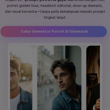
potret golden hour, headshot editorial, close-up dramatis,
Masuk
FAQs
Hubungi Kami
dan visual bercerita—tanpa perlu kemampuan menulis prompt
tingkat lanjut.
Berkreasi dengan AI
Tips & Tutorial AI
Coba Generator Potret AI Sinematik
Postingan Terbaru
Jelajahi Lebih Banyak >>