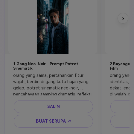
›
1 Gang Neo-Noir - Prompt Potret
2 Bayangan 
Sinematik
Film
orang yang sama, pertahankan fitur 
orang yang 
wajah, berdiri di gang kota hujan yang 
identitas, p
gelap, potret sinematik neo-noir, 
dekat jendel
pencahayaan samping dramatis, refleksi 
di wajah, p
trotoar basah, ekspresi intens, lensa 
yang moody, 
SALIN
50mm, bayangan kontras tinggi, 
realisme edi
tekstur kulit realistis, estetika film still
dangkal, mat
fotografi fi
BUAT SERUPA ↗