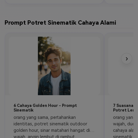
Prompt Potret Sinematik Cahaya Alami
›
6 Cahaya Golden Hour - Prompt
7 Suasana C
Sinematik
Potret Lem
orang yang sama, pertahankan 
orang yang s
identitas, potret sinematik outdoor 
wajah, duduk
golden hour, sinar matahari hangat di 
cahaya alami
wajah, angin lembut di rambut, 
sinematik e