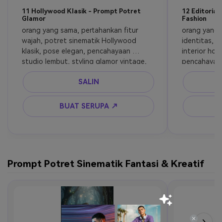
11 Hollywood Klasik - Prompt Potret
12 Editoria
Glamor
Fashion
orang yang sama, pertahankan fitur 
orang yang 
wajah, potret sinematik Hollywood 
identitas, po
klasik, pose elegan, pencahayaan 
interior hot
studio lembut, styling glamor vintage, 
pencahayaan
tampilan lensa 85mm, makeup halus, 
komposisi m
SALIN
grading warna hangat, atmosfer 
mata kuat, t
bintang film mewah, ultra realistis
realistis, ta
atas
BUAT SERUPA ↗
Prompt Potret Sinematik Fantasi & Kreatif
›