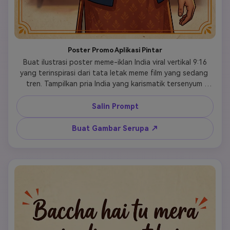
Poster Promo Aplikasi Pintar
 Buat ilustrasi poster meme-iklan India viral vertikal 9:16 
yang terinspirasi dari tata letak meme film yang sedang 
tren. Tampilkan pria India yang karismatik tersenyum 
percaya diri dan menyerahkan smartphone dengan 
dashboard aplikasi modern yang cerah ke arah penonton. 
Salin Prompt
Gunakan tekstur kertas krem, aksen warna kunyit dan 
oranye, bayangan lembut, seni poster semi-kartun yang 
Buat Gambar Serupa ↗
halus, penempatan judul tulisan tangan yang kuat. 
Tambahkan teks judul tepat: "Bacha hai tu mera". 
Tambahkan teks subjudul tepat: "ye le smart app hai". 
Buatlah terasa seperti iklan startup yang lucu bercampur 
dengan poster meme. Latar belakang bersih, keterbacaan 
tinggi, fokus produk yang kuat. 