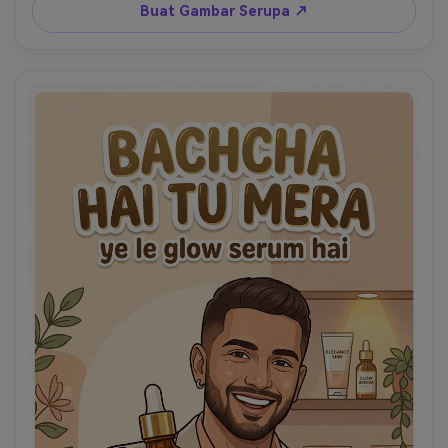
tekstur kertas, ilustrasi semi-kartun dengan kualitas iklan 
Buat Gambar Serupa ↗
yang halus, judul tulisan tangan besar. Tambahkan teks 
tepat: "Baccha hai tu mera". Tambahkan subjudul tepat: 
"ye le launch offer hai". Buatlah terasa seperti kampanye 
belanja online yang trendi diadaptasi menjadi poster 
meme. Bersih, berani, humoris, dan kontras tinggi. 