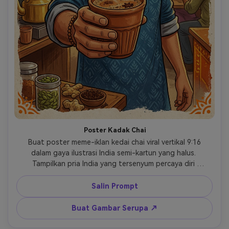
Poster Kadak Chai
 Buat poster meme-iklan kedai chai viral vertikal 9:16 
dalam gaya ilustrasi India semi-kartun yang halus. 
Tampilkan pria India yang tersenyum percaya diri 
menawarkan cangkir tanah liat beruap berisi masala chai 
langsung ke arah penonton. Latar belakang kertas krem 
Salin Prompt
hangat, aksen kunyit, tekstur poster yang dilukis tangan 
halus, bayangan lembut bersih, komposisi meme-iklan 
Buat Gambar Serupa ↗
yang nyaman namun lucu. Tambahkan teks judul tepat: 
"Bacha hai tu mera". Tambahkan subjudul tepat: "ye le 