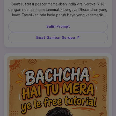
 Buat ilustrasi poster meme-iklan India viral vertikal 9:16 
dengan nuansa meme sinematik bergaya Dhurandhar yang 
kuat. Tampilkan pria India paruh baya yang karismatik 
dengan senyum percaya diri, mata ekspresif, kumis rapi, 
dan energi dominan yang ramah, menghadap ke penonton 
Salin Prompt
dan mengulurkan satu tangan ke depan sambil secara 
alami menawarkan paket camilan merah cerah. Latar 
Buat Gambar Serupa ↗
belakang tekstur kertas krem hangat, aksen kunyit dan 
oranye lembut, bayangan poster lembut, gaya ilustrasi 
semi-kartun, tata letak iklan media sosial yang halus. 
Tambahkan teks judul tulisan tangan besar tepat: 
"Baccha hai tu mera". Tambahkan subjudul tulisan tangan 
lebih kecil tepat: "ye le snack hai". Pertahankan komposisi 
yang berani, lucu, bersih, dan langsung dapat dibagikan. 
Tanpa watermark, tanpa kekacauan logo. 