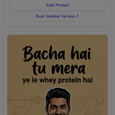
mewah ke arah penonton, dengan warna poster krem dan 
Salin Prompt
persik hangat, bayangan cokelat lembut, seni poster 
ilustrasi semi-kartun bersih, tekstur kertas, nuansa elegan 
Buat Gambar Serupa ↗
namun lucu. Tambahkan teks judul tepat: "Bachcha hai tu 
mera". Tambahkan subjudul tepat: "ye le glow serum hai". 
Pertahankan visual premium, menyenangkan, dan langsung 
ramah sosial, seperti meme dicampur dengan kampanye 
kecantikan. 