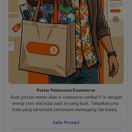
Poster Peluncuran Ecommerce
 Buat poster meme-iklan e-commerce vertikal 9:16 dengan 
energi tren viral India saat ini yang kuat. Tampilkan pria 
India yang karismatik tersenyum memegang tas belanja 
penuh produk ke arah penonton dalam pose yang 
menyenangkan, dominan, dan ramah. Gunakan warna 
Salin Prompt
poster cokelat muda hangat, sorotan promosi oranye, 