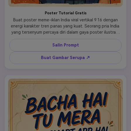
Poster Tutorial Gratis
 Buat poster meme-iklan India viral vertikal 9:16 dengan 
energi karakter tren panas yang kuat. Seorang pria India 
yang tersenyum percaya diri dalam gaya poster ilustrasi 
semi-kartun mengulurkan tangannya ke arah kamera, 
menawarkan tablet bercahaya atau kartu kursus. Latar 
Salin Prompt
belakang tekstur kertas cokelat muda dan oranye hangat, 
tipografi poster tulisan tangan yang menyenangkan, 
Buat Gambar Serupa ↗
visibilitas produk yang bersih, komposisi ramah media 
sosial yang sederhana. Tambahkan teks judul tepat: 
"Bachcha hai tu mera". Tambahkan subjudul tepat: "ye le 
free tutorial". Buatlah halus, lucu, ramah, dan visual yang 
berani, dengan meme dicampur dengan iklan edtech 
modern. Tanpa watermark, tanpa kekacauan. 