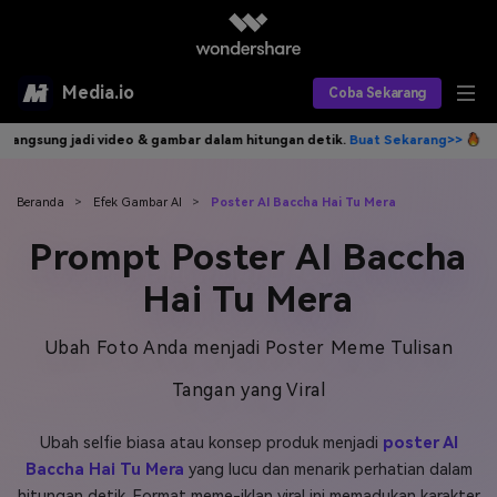
Media.io
Coba Sekarang
r dalam hitungan detik.
Buat Sekarang>>
Tulis idemu, AI langsung jad
Alat AI
Produk AI
AI Video
Beranda
>
Efek Gambar AI
>
Poster AI Baccha Hai Tu Mera
Prompt Poster AI Baccha
Efek AI
AI Gambar
Asisten Video AI
Hai Tu Mera
AI Audio
Sumber Daya
Editor Video AI
Efek Video
Ubah Foto Anda menjadi Poster Meme Tulisan
Editor Gambar AI
Harga
Efek Foto
Model AI yang Didukung
Tangan yang Viral
Editor Audio AI
TOP
Veo3
Panduan Pengguna
Apa yang Baru
Ubah selfie biasa atau konsep produk menjadi
poster AI
Find More Solutions >>
Baccha Hai Tu Mera
yang lucu dan menarik perhatian dalam
hitungan detik. Format meme-iklan viral ini memadukan karakter