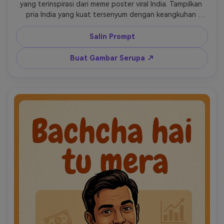
yang terinspirasi dari meme poster viral India. Tampilkan 
pria India yang kuat tersenyum dengan keangkuhan 
percaya diri menawarkan shaker protein dan toples 
suplemen whey ke arah penonton. Latar belakang poster 
Salin Prompt
bertekstur cokelat muda dan oranye hangat, ilustrasi 
olahraga semi-kartun, tata letak bersih sederhana, judul 
Buat Gambar Serupa ↗
tulisan tangan yang berani. Tambahkan teks tepat: 
"Bacha hai tu mera". Tambahkan subjudul tepat: "ye le 
whey protein hai". Buatlah energik, humoris, maskulin, 
halus, dan cocok untuk promosi Instagram Reels. Tanpa 
watermark. 