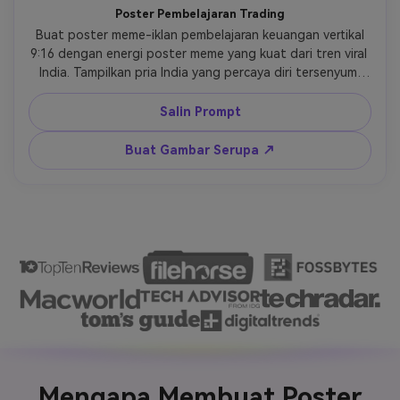
Poster Pembelajaran Trading
 Buat poster meme-iklan pembelajaran keuangan vertikal 
9:16 dengan energi poster meme yang kuat dari tren viral 
India. Tampilkan pria India yang percaya diri tersenyum 
menawarkan kartu pembelajaran bertepi emas atau 
panduan digital tentang trading atau keterampilan uang 
Salin Prompt
ke arah penonton. Gunakan latar belakang tekstur kertas 
hangat, palet kunyit-oranye dan krem, ilustrasi poster 
Buat Gambar Serupa ↗
bersih semi-kartun, gaya judul tulisan tangan, kekacauan 
minimal. Tambahkan teks judul tepat: "Bachcha hai tu 
mera". Tambahkan subjudul tepat: "aaja trading seekh le". 
Buat hasilnya berani, lucu, dapat dipercaya, dan sangat 
dapat dibagikan seperti meme yang dikombinasikan 
dengan iklan pendidikan keuangan. 
Mengapa Membuat Poster