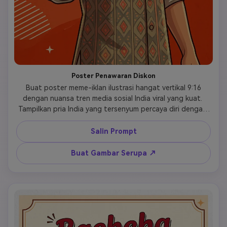
Poster Penawaran Diskon
 Buat poster meme-iklan ilustrasi hangat vertikal 9:16 
dengan nuansa tren media sosial India viral yang kuat. 
Tampilkan pria India yang tersenyum percaya diri dengan 
keangkuhan humoris mengulurkan kartu kupon penjualan 
besar ke arah penonton. Latar belakang poster 
Salin Prompt
bertekstur krem, aksen promosi oranye-merah, ilustrasi 
semi-kartun, gaya tipografi tulisan tangan, komposisi 
Buat Gambar Serupa ↗
iklan yang bersih. Tambahkan teks judul tepat: "Baccha hai 
tu mera". Tambahkan subjudul tepat: "aaja discount le ja". 
Buat kupon yang berani dan mudah dibaca, dengan 
suasana promosi yang menarik namun tetap terasa 
seperti meme. Tanpa watermark, tanpa logo merek 
tambahan. 