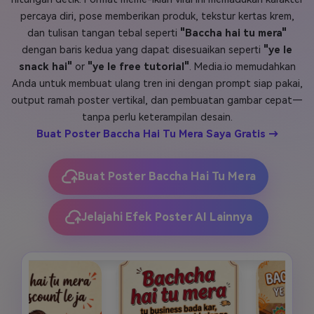
percaya diri, pose memberikan produk, tekstur kertas krem,
Masuk
FAQs
Hubungi Kami
dan tulisan tangan tebal seperti
"Baccha hai tu mera"
dengan baris kedua yang dapat disesuaikan seperti
"ye le
Berkreasi dengan AI
snack hai"
or
"ye le free tutorial"
. Media.io memudahkan
Tips & Tutorial AI
Anda untuk membuat ulang tren ini dengan prompt siap pakai,
output ramah poster vertikal, dan pembuatan gambar cepat—
Postingan Terbaru
tanpa perlu keterampilan desain.
Buat Poster Baccha Hai Tu Mera Saya Gratis →
Jelajahi Lebih Banyak >>
Buat Poster Baccha Hai Tu Mera
Jelajahi Efek Poster AI Lainnya