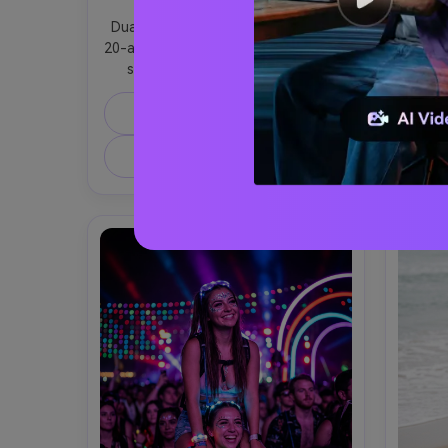
Jam Emas Atap
P
Dua sahabat berusia pertengahan 
Dua te
20-an bersandar pada pagar atap di 
ru
saat keemasan, angin lembut 
nyaman
menggerakkan rambut mereka, yang 
flash
satu tertawa sementara yang lain 
sedi
Salin Prompt
mengambil foto jujur di ponsel, 
lembu
mencocokkan pakaian jalanan netral 
dan k
Buat gambar serupa ↗
dengan perhiasan berlapis, cahaya 
da
tepi matahari terbenam yang 
belaka
hangat, bokeh cakrawala kota di 
tahun 
belakang mereka, diambil di Sony 
pada 
A7IV dengan 85mm f/1.4, bingkai 
close
setengah badan, tekstur kulit alami, 
b
fotografi gaya hidup editorial, 
penilaian warna sinematik yang 
hangat- -ar 4:5