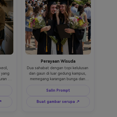
Perayaan Wisuda
cil, 
Dua sahabat dengan topi kelulusan 
yang 
dan gaun di luar gedung kampus, 
ran 
memegang karangan bunga dan 
ang 
ijazah, satu menyeka air mata 
ja dan 
bahagia sambil tersenyum, sinar 
Salin Prompt
pu 
matahari siang hari yang terang, 
engan 
kerumunan yang lembut kabur di 
↗
Buat gambar serupa ↗
non R6 
belakang mereka, diambil pada Sony 
rakan 
A1 dengan 85mm f/1.8, bingkai 