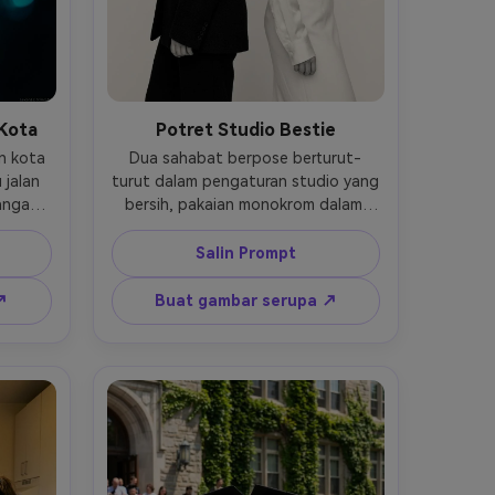
Kota
Potret Studio Bestie
 kota 
Dua sahabat berpose berturut-
jalan 
turut dalam pengaturan studio yang 
angan 
bersih, pakaian monokrom dalam 
 kets 
warna hitam dan krem, ekspresi 
asah 
percaya diri, pencahayaan softbox 
Salin Prompt
k dari 
dengan bayangan halus, latar 
engan 
belakang mulus, diambil di Canon 
↗
Buat gambar serupa ↗
okus 
EOS R5 dengan 85mm f/1.4, bingkai 
tik, 
pinggang, tampilan editorial yang 
-ar 4:5
tajam, pori-pori alami, kualitas 
potret mode kelas atas- -ar 4:5