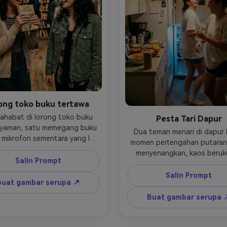
ong toko buku tertawa
ahabat di lorong toko buku 
Pesta Tari Dapur
yaman, satu memegang buku 
Dua teman menari di dapur ke
 mikrofon sementara yang lain 
momen pertengahan putaran 
wa, pakaian berlapis kasual, 
menyenangkan, kaos beruku
ayaan tungsten hangat, rak 
Salin Prompt
besar dan celana pendek y
iptakan kedalaman, diambil 
nyaman, makanan ringan di me
Salin Prompt
ony A7IV dengan 35mm f/1.8, 
Buat gambar serupa ↗
speaker kecil terlihat, lam
okumenter jujur, mata tajam, 
overhead hangat dicampur d
Buat gambar serupa 
an halus, warna dan tekstur 
lampu lemari es, diambil di Ca
realistis- -ar 4:5
dengan 24mm f/2.8, sedikit ge