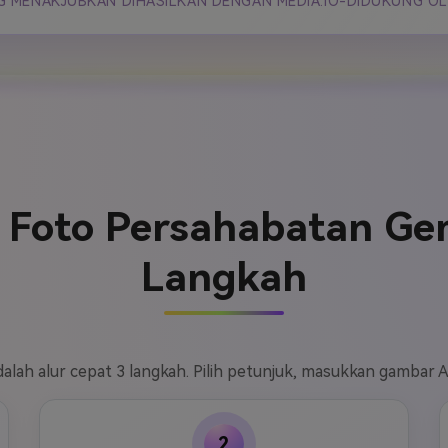
G MENAKJUBKAN DIHASILKAN DENGAN MEDIA.IO-DIDUKUNG O
Foto Persahabatan Gem
Langkah
lah alur cepat 3 langkah. Pilih petunjuk, masukkan gambar A
2