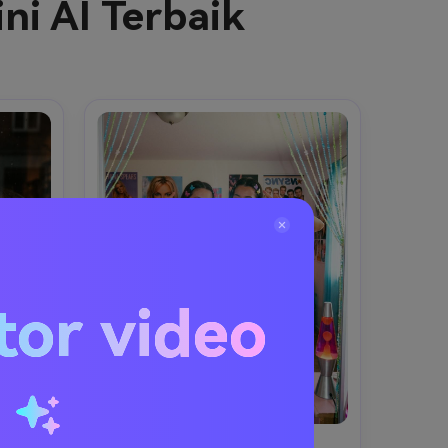
ni AI Terbaik
tor video
u