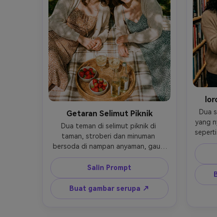
lor
Dua s
Getaran Selimut Piknik
yang n
Dua teman di selimut piknik di 
seperti
taman, stroberi dan minuman 
terta
bersoda di nampan anyaman, gaun 
pencah
sundress dan kardigan ringan, sinar 
menc
matahari menyaring pepohonan 
Salin Prompt
pada S
menciptakan bayangan berbintik-
gaya d
bintik, tawa lembut dan jujur, diambil 
Buat gambar serupa ↗
butir
di Fujifilm GFX 100 dengan 63mm, 
sudut kecil dari atas ke bawah, nada 