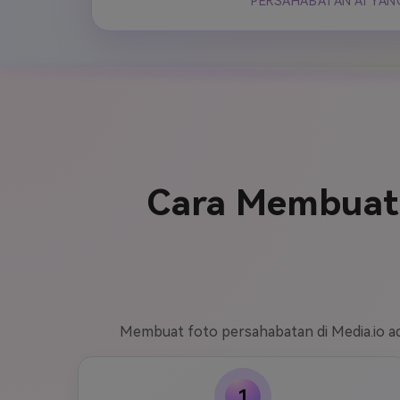
PERSAHABATAN AI YAN
Cara Membuat 
Membuat foto persahabatan di Media.io ada
1