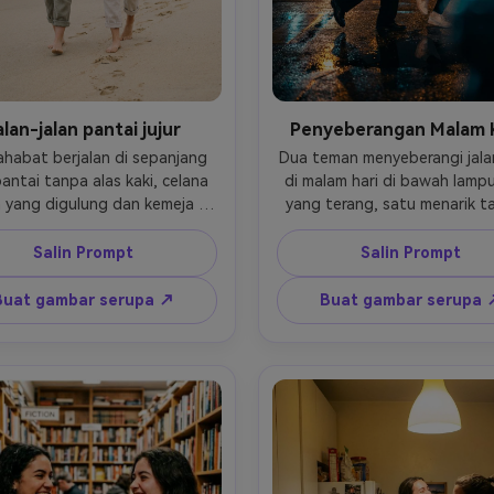
alan-jalan pantai jujur
Penyeberangan Malam 
habat berjalan di sepanjang 
Dua teman menyeberangi jalan
pantai tanpa alas kaki, celana 
di malam hari di bawah lampu 
n yang digulung dan kemeja 
yang terang, satu menarik t
tih berukuran besar, satu 
yang lain, mantel dan sepatu
bawa sandal, tawa alami, 
bergaya, pantulan trotoar b
Salin Prompt
Salin Prompt
aya pantai mendung yang 
setelah hujan, bokeh sinemati
, ombak lembut dan jejak kaki 
mobil, diambil di Leica SL2 d
Buat gambar serupa ↗
Buat gambar serupa 
lakang mereka, diambil pada 
50mm f/1.4, sudut rendah, f
7R IV dengan 70-200mm pada 
tajam pada wajah, fotorealis
tampilan telefoto yang jujur, 
kelas warna teal dan amber- 
kai seluruh tubuh, penilaian 
a yang lapang, detail ultra-
realistis- -ar 4:5