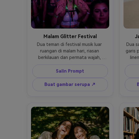
Malam Glitter Festival
J
Dua teman di festival musik luar 
Dua sa
ruangan di malam hari, riasan 
garis 
berkilauan dan permata wajah, 
line
lampu LED berwarna-warni di latar 
pu
belakang, satu teman di bahu yang 
mem
Salin Prompt
lain, bokeh kerumunan, aksen neon, 
cah
gerakan energik, diambil di Nikon Z7 
lembut
Buat gambar serupa ↗
dengan 35mm f/1.8, pencahayaan 
di be
panggung dramatis, kontras tinggi, 
Sony A
kulit fotorealistik, kelas warna 
135mm, 
malam sinematik- -ar 4:5
bing
warn