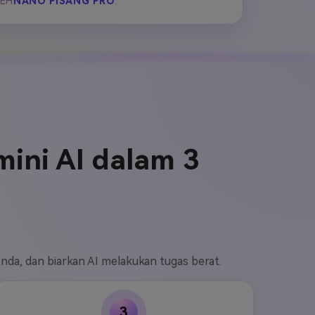
LEH
NANO PISANG PRO
.
ini AI dalam 3
nda, dan biarkan AI melakukan tugas berat.
3