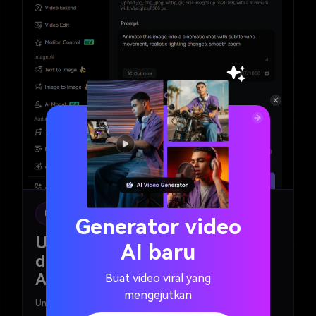
Referensi + Prompt
Generator video
Unggah Gambar Referensi dan
AI baru
deskripsikan video yang ingin
Anda generate
Buat video viral yang
mengejutkan
Unggah Gambar Referensi Anda, lalu masukkan prompt