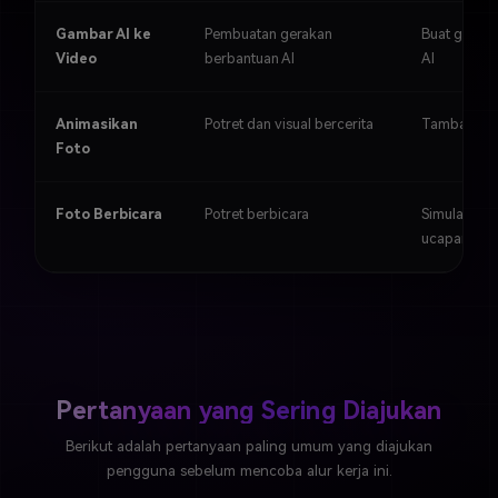
Gambar AI ke
Pembuatan gerakan
Buat geraka
Video
berbantuan AI
AI
Animasikan
Potret dan visual bercerita
Tambahkan 
Foto
Foto Berbicara
Potret berbicara
Simulasikan
ucapan
Pertanyaan yang Sering Diajukan
Berikut adalah pertanyaan paling umum yang diajukan
pengguna sebelum mencoba alur kerja ini.