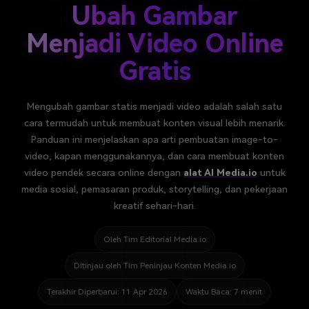
Ubah Gambar
Masuk
FAQs
Hubungi Kami
Menjadi Video Online
Berkreasi dengan AI
Gratis
Tips & Tutorial AI
Mengubah gambar statis menjadi video adalah salah satu
Postingan Terbaru
cara termudah untuk membuat konten visual lebih menarik.
Jelajahi Lebih Banyak >>
Panduan ini menjelaskan apa arti pembuatan image-to-
video, kapan menggunakannya, dan cara membuat konten
video pendek secara online dengan
alat AI Media.io
untuk
media sosial, pemasaran produk, storytelling, dan pekerjaan
kreatif sehari-hari.
Oleh Tim Editorial Media.io
Ditinjau oleh Tim Peninjau Konten Media.io
Terakhir Diperbarui: 11 Apr 2026
Waktu Baca: 7 menit