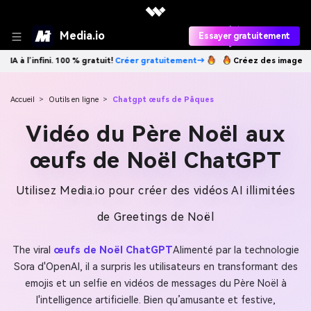
Media.io
Essayer gratuitement
atuit!
Créer gratuitement→
Créez des images IA à l’infini. 100 % gratu
Accueil
>
Outils en ligne
>
Chatgpt œufs de Pâques
Vidéo du Père Noël aux
œufs de Noël ChatGPT
Utilisez Media.io pour créer des vidéos AI illimitées
de Greetings de Noël
The viral
œufs de Noël ChatGPT
Alimenté par la technologie
Sora d'OpenAI, il a surpris les utilisateurs en transformant des
emojis et un selfie en vidéos de messages du Père Noël à
l'intelligence artificielle. Bien qu’amusante et festive,