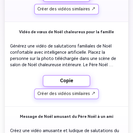
est clairement visible. Le Père Noël envoie un message de 
Créer des vidéos similaires ↗
Noël sincère directement au spectateur, souhaitant joie, 
paix et bonheur. Lumières cinématographiques, couleurs 
hivernales douces, détails faciaux réalistes, expressions 
naturelles et mouvements fluides. Les vidéos devraient 
Vidéo de vœux de Noël chaleureux pour la famille
se sentir magiques, confortables et inspirants.
Générez une vidéo de salutations familiales de Noël 
confortable avec intelligence artificielle. Placez la 
personne sur la photo téléchargée dans une scène de 
salon de Noël chaleureuse intérieure. Le Père Noël 
apparaît à proximité et parle doucement comme s'il 
parlait à la famille. La pièce est décorée de sapins de 
Copie
Noël lumineux, de cadeaux emballés, de bougies et de 
lumières douces et chaleureuses. Le Père Noël apporte 
Créer des vidéos similaires ↗
des vœux de Noël pleins d'amour, mettant l'accent sur la 
famille, la réunion et la gratitude. Des animations 
réalistes, des mouvements doux de la caméra, des 
expressions faciales naturelles et une atmosphère de 
Message de Noël amusant du Père Noël à un ami
fête calme et confortable.
Créez une vidéo amusante et ludique de salutations du 