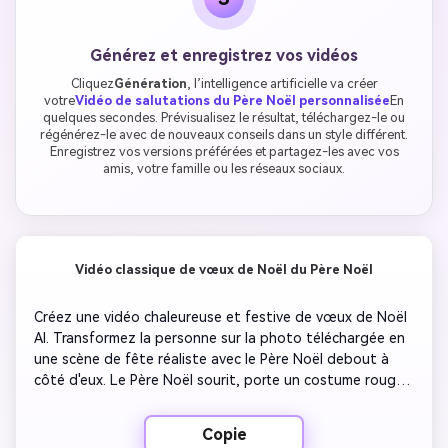
Générez et enregistrez vos vidéos
Cliquez
Génération
, l’intelligence artificielle va créer
votre
Vidéo de salutations du Père Noël personnalisée
En
quelques secondes. Prévisualisez le résultat, téléchargez-le ou
régénérez-le avec de nouveaux conseils dans un style différent.
Enregistrez vos versions préférées et partagez-les avec vos
amis, votre famille ou les réseaux sociaux.
Vidéo classique de vœux de Noël du Père Noël
Créez une vidéo chaleureuse et festive de vœux de Noël 
AI. Transformez la personne sur la photo téléchargée en 
une scène de fête réaliste avec le Père Noël debout à 
côté d'eux. Le Père Noël sourit, porte un costume rouge 
classique avec une fourrure blanche et tient une petite 
cloche dorée. La neige tombe doucement, les lumières de 
Copie
Noël brillent en arrière-plan et un sapin de Noël décoré 