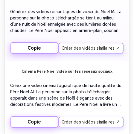
confortable.
Générez des vidéos romantiques de vœux de Noël IA. La 
personne sur la photo téléchargée se tient au milieu 
d'une nuit de Noël enneigée avec des lumières dorées 
chaudes. Le Père Noël apparaît en arrière-plan, souriant 
sachant, comme pour bénir un moment d'amour. Ce 
message met l’accent sur l’amour, la chaleur et le partage 
Copie
Créer des vidéos similaires ↗
de Noël ensemble. Lumières cinématographiques, chutes 
de neige douces, détails faciaux réalistes, expressions 
émotionnelles et une esthétique festive élégante.
Cinéma Père Noël vidéo sur les réseaux sociaux
Créez une vidéo cinématographique de haute qualité du 
Père Noël AI. La personne sur la photo téléchargée 
apparaît dans une scène de Noël élégante avec des 
décorations festives modernes. Le Père Noël a livré un 
message de Noël confiant et inspirant dans un ton de 
qualité et élégant. Composition propre, éclairage 
Copie
Créer des vidéos similaires ↗
professionnel, mouvement réaliste, détails clairs et 
visuels prêts aux médias sociaux. Les vidéos doivent se 