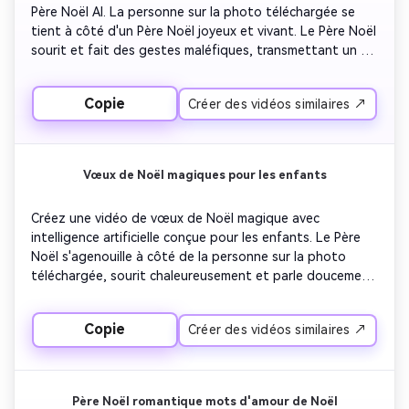
Père Noël AI. La personne sur la photo téléchargée se 
tient à côté d'un Père Noël joyeux et vivant. Le Père Noël 
sourit et fait des gestes maléfiques, transmettant un 
message de Noël léger avec humour et charme. L'arrière-
plan est caractérisé par des décorations de Noël 
Copie
Créer des vidéos similaires ↗
colorées, des lumières clignotantes et une atmosphère 
festive animée. Expressions exagérées mais réalistes, 
mouvements fluides, couleurs vives, atmosphère festive 
joyeuse. Les vidéos doivent être divertissantes, 
Vœux de Noël magiques pour les enfants
partagables et idéales pour les médias sociaux.
Créez une vidéo de vœux de Noël magique avec 
intelligence artificielle conçue pour les enfants. Le Père 
Noël s'agenouille à côté de la personne sur la photo 
téléchargée, sourit chaleureusement et parle doucement. 
La scène ressemble à un conte de fées de Noël avec des 
flocons de neige lumineux, des lumières scintillantes et 
Copie
Créer des vidéos similaires ↗
des couleurs douces. Le Père Noël envoie un message de 
Noël tendre et encourageant, célébrant la gentillesse et 
l'imagination. Un éclairage doux, une atmosphère 
rêveuse, une animation fluide et un ton festif sûr et 
Père Noël romantique mots d'amour de Noël