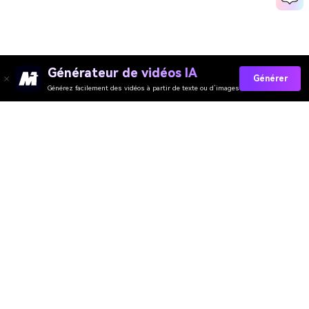
Générateur de vidéos IA
Générer
Générez facilement des vidéos à partir de texte ou d’images
Collez Vos Invites Maintenant →
Media.io Online Tools Quality Rating：
4.7 (162,357 Votes)
Générateur de Vidéo
Générateur d’Images