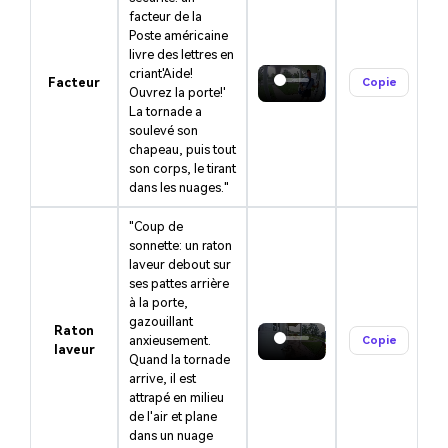
facteur de la
Poste américaine
livre des lettres en
criant'Aide!
Facteur
Copie
Ouvrez la porte!'
La tornade a
soulevé son
chapeau, puis tout
son corps, le tirant
dans les nuages."
"Coup de
sonnette: un raton
laveur debout sur
ses pattes arrière
à la porte,
gazouillant
Raton
anxieusement.
Copie
laveur
Quand la tornade
arrive, il est
attrapé en milieu
de l'air et plane
dans un nuage