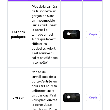
"Vue de la caméra
de la sonnette: un
garçon de 6 ans
en imperméable
jaune crie'Ouvrez
la porte! La
Enfants
tornade arrive!'
Copie
paniqués
Alors que le vent
siffle et les
poubelles volent,
il est soulevé du
sol et soufflé dans
la tempête."
"Vidéo de
surveillance de la
porte d'entrée: un
coursier FedEx en
uniforme tenant
un colis criant's'il
Livreur
Copie
vous plaît, ouvrez
la porte! Juste
derrière moi!' puis