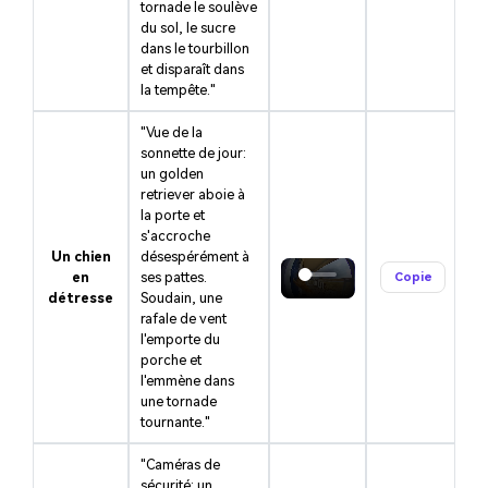
tornade le soulève
du sol, le sucre
dans le tourbillon
et disparaît dans
la tempête."
"Vue de la
sonnette de jour:
un golden
retriever aboie à
la porte et
s'accroche
Un chien
désespérément à
en
ses pattes.
Copie
détresse
Soudain, une
rafale de vent
l'emporte du
porche et
l'emmène dans
une tornade
tournante."
"Caméras de
sécurité: un