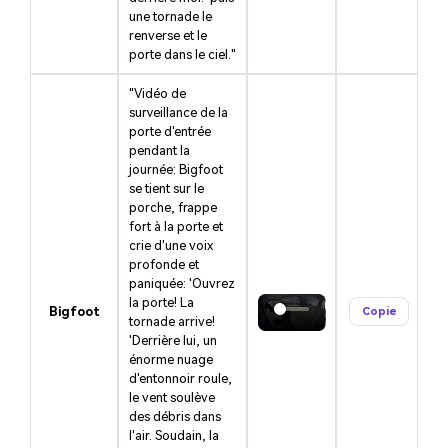
une tornade le
renverse et le
porte dans le ciel."
"Vidéo de
surveillance de la
porte d'entrée
pendant la
journée: Bigfoot
se tient sur le
porche, frappe
fort à la porte et
crie d'une voix
profonde et
paniquée: 'Ouvrez
la porte! La
Bigfoot
Copie
tornade arrive!
'Derrière lui, un
énorme nuage
d'entonnoir roule,
le vent soulève
des débris dans
l'air. Soudain, la