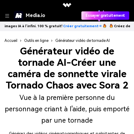
Media.io
Essayer gratuitement
. 100 % gratuit!
Créer gratuitement→
Créez des images IA à l’infini. 1
Accueil
›
Outils en ligne
›
Générateur vidéo de tornade AI
Générateur vidéo de
tornade AI
-Créer une
caméra de sonnette virale
Tornado Chaos avec Sora 2
Vue à la première personne du
personnage criant à l'aide, puis emporté
par une tornade
Générez des vidéos cinématographiques et palpitantes de