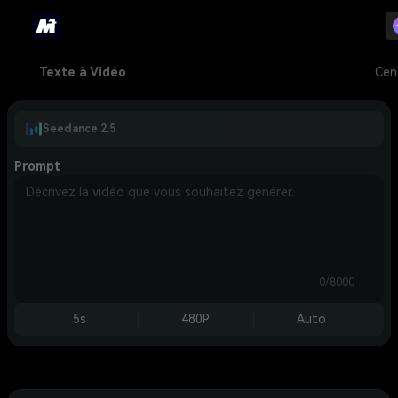
Texte à Vidéo
Cen
Seedance 2.5
Prompt
0/8000
5s
480P
Auto