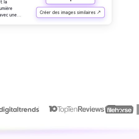
 la 
umière 
Créer des images similaires ↗
avec une 