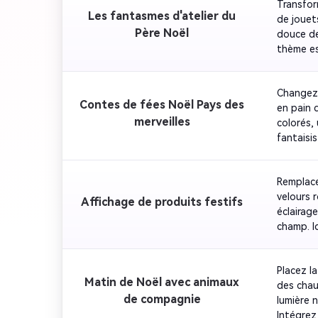
Transfor
Les fantasmes d'atelier du
de jouets
Père Noël
douce de
thème es
Changez 
Contes de fées Noël Pays des
en pain 
merveilles
colorés, 
fantaisi
rêveuses
sucre. G
Remplace
velours 
Affichage de produits festifs
éclairag
champ. I
Placez la
Matin de Noël avec animaux
des chau
de compagnie
lumière 
Intégrez