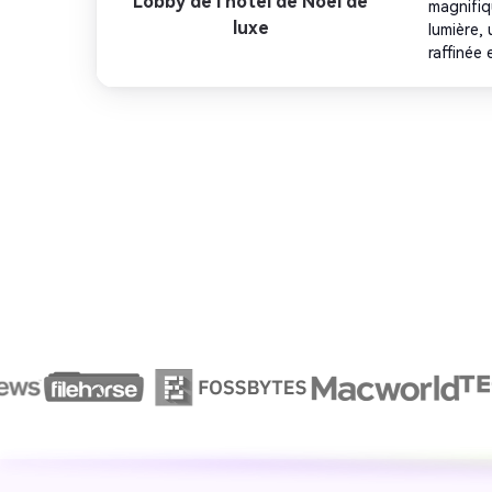
Lobby de l'hôtel de Noël de
magnifiqu
luxe
lumière,
raffinée
touche 