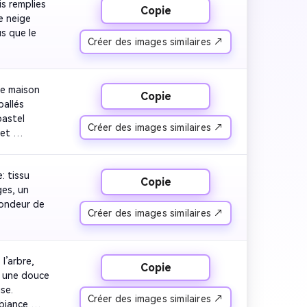
s remplies 
Copie
e neige 
 que le 
Créer des images similaires ↗
e maison 
Copie
allés 
astel 
Créer des images similaires ↗
et 
runes de 
ue.
 tissu 
Copie
es, un 
fondeur de 
Créer des images similaires ↗
’arbre, 
Copie
 une douce 
e. 
Créer des images similaires ↗
iance 