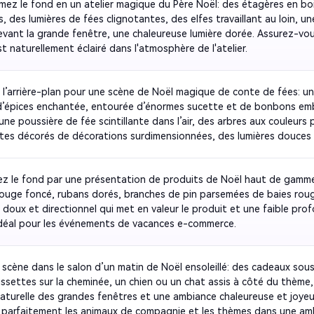
mez le fond en un atelier magique du Père Noël: des étagères en boi
, des lumières de fées clignotantes, des elfes travaillant au loin, un
vant la grande fenêtre, une chaleureuse lumière dorée. Assurez-vous
t naturellement éclairé dans l'atmosphère de l'atelier.
l’arrière-plan pour une scène de Noël magique de conte de fées: un
d’épices enchantée, entourée d’énormes sucette et de bonbons emb
une poussière de fée scintillante dans l’air, des arbres aux couleurs p
stes décorés de décorations surdimensionnées, des lumières douces 
 de bokeh arc-en-ciel, une atmosphère fantastique du monde des p
ardez le sujet naturellement éclairé avec une lumière douce et magiq
z le fond par une présentation de produits de Noël haut de gamme:
rouge foncé, rubans dorés, branches de pin parsemées de baies roug
e doux et directionnel qui met en valeur le produit et une faible pro
déal pour les événements de vacances e-commerce.
 scène dans le salon d’un matin de Noël ensoleillé: des cadeaux sous l
ssettes sur la cheminée, un chien ou un chat assis à côté du thème,
naturelle des grandes fenêtres et une ambiance chaleureuse et joyeus
 parfaitement les animaux de compagnie et les thèmes dans une amb