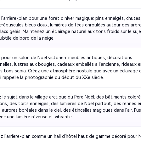
l'arrière-plan pour une forêt d'hiver magique: pins enneigés, chutes 
crépuscules bleus doux, lumières de fées enroulées autour des arbres
 lacs gelés. Maintenez un éclairage naturel aux tons froids sur le suje
ubtile de bord de la neige.
pour un salon de Noël victorien: meubles antiques, décorations 
nelles, lustres aux bougies, cadeaux emballés à l'ancienne, rideaux en
s tons sepia. Créez une atmosphère nostalgique avec un éclairage d
ui rappelle la photographie du début du XXe siècle.
le sujet dans le village arctique du Père Noël: des bâtiments colorés
ns, des toits enneigés, des lumières de Noël partout, des rennes en
 aurores boréales dans le ciel, des étincelles magiques dans l'air. Fus
ec une lumière rêveuse et vibrante.
ez l'arrière-plan comme un hall d'hôtel haut de gamme décoré pour No