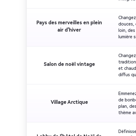
festive.
Changez 
Pays des merveilles en plein
douces, 
air d'hiver
loin, des
lumière s
Changez 
tradition
Salon de noël vintage
et chaud
diffus q
Emmenez 
de bonbo
Village Arctique
plan, des
thème av
Définiss