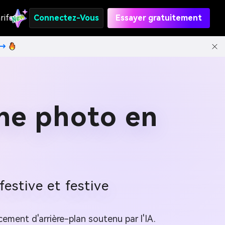
rifs
Connectez-Vous
Essayer gratuitement
t→
une photo en
estive et festive
ment d'arrière-plan soutenu par l'IA.