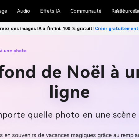
age
Audio
Effets IA
Communauté
Ressources
API
Ta
réez des images IA à l’infini. 100 % gratuit!
Créer gratuitemen
 à une photo
fond de Noël à 
ligne
porte quelle photo en une scène f
es en souvenirs de vacances magiques grâce au remplace