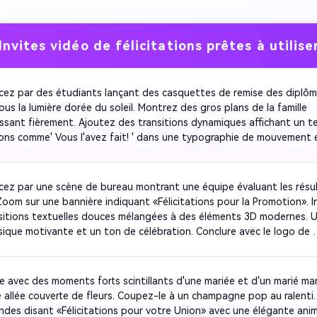
Invites vidéo de félicitations prêtes à utilise
z par des étudiants lançant des casquettes de remise des diplôm
sous la lumière dorée du soleil. Montrez des gros plans de la famille 
ssant fièrement. Ajoutez des transitions dynamiques affichant un te
tions comme' Vous l'avez fait! ' dans une typographie de mouvement é
n évidence les visages souriants et les flashs de l'appareil photo po
ersonnelle. Utilisez une profondeur de champ subtile pour un style 
graphique. Terminez avec des confettis animés et une musique de f
z par une scène de bureau montrant une équipe évaluant les résul
our célébrer le jalon.
 Zoom sur une bannière indiquant «Félicitations pour la Promotion». I
sitions textuelles douces mélangées à des éléments 3D modernes. Uti
sique motivante et un ton de célébration. Conclure avec le logo de 
ise qui disparaît et une légende «Vous le méritez». Parfait pour les a
et les partages LinkedIn.
e avec des moments forts scintillants d'une mariée et d'un marié ma
 allée couverte de fleurs. Coupez-le à un champagne pop au ralenti.
ndes disant «Félicitations pour votre Union» avec une élégante anim