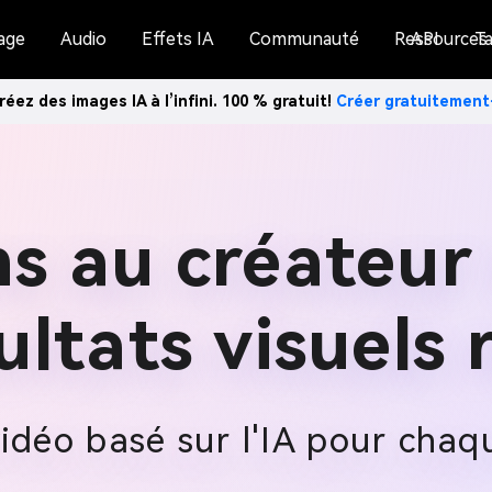
age
Audio
Effets IA
Communauté
Ressources
API
Ta
réez des images IA à l’infini. 100 % gratuit!
Créer gratuitemen
ons au créateur
ultats visuels
idéo basé sur l'IA pour chaq