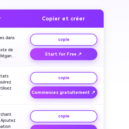
r
Copier et créer
es dans 
copie
xte de 
Start for Free ↗
légante. 
ur une 
ond 
tats 
copie
nsérez 
lisez 
Commencez gratuitement ↗
nnonces 
rchant 
copie
 Ajoutez 
ation 