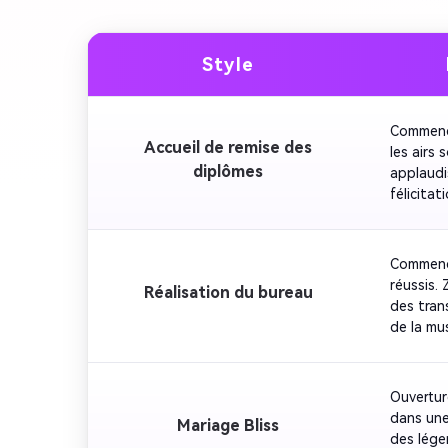
Style
Commence
Accueil de remise des
les airs 
diplômes
applaudi
félicita
Mettez e
touche p
cinémato
Commence
joyeuse p
réussis.
Réalisation du bureau
des tran
de la mu
l'entrepr
internes 
Ouvertur
dans une
Mariage Bliss
des lége