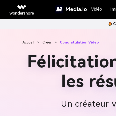
Media.io
Vidéo
Im
C
Accueil
>
Créer
>
Congratulation Video
Félicitati
les rés
Un créateur v