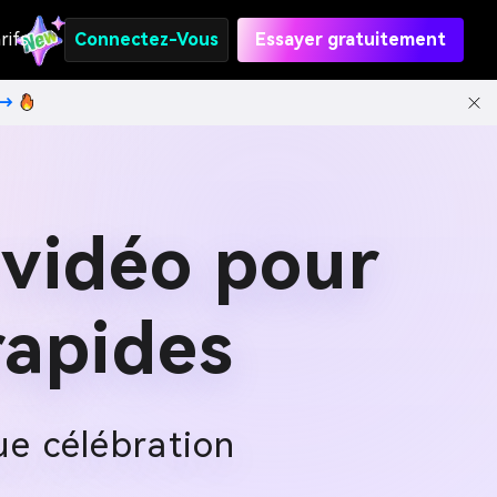
rifs
Connectez-Vous
Essayer gratuitement
t→
 vidéo pour
 rapides
ue célébration