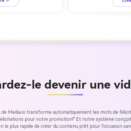
ire ↗
Crée
ardez-le devenir une vi
Créez des
 de Media.io transforme automatiquement les mots de félicita
à l’infini
icitations pour votre promotion!" Et notre système conçoit 
le plus rapide de créer du contenu prêt pour l'occasion sans 