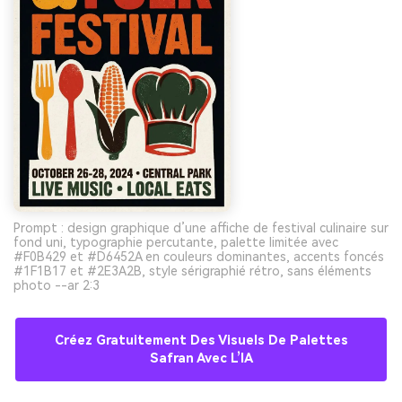
Prompt : design graphique d’une affiche de festival culinaire sur
fond uni, typographie percutante, palette limitée avec
#F0B429 et #D6452A en couleurs dominantes, accents foncés
#1F1B17 et #2E3A2B, style sérigraphié rétro, sans éléments
photo --ar 2:3
Créez Gratuitement Des Visuels De Palettes
Safran Avec L’IA