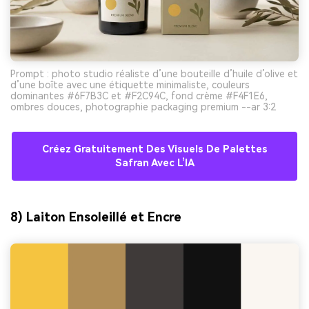
Prompt : photo studio réaliste d’une bouteille d’huile d’olive et
d’une boîte avec une étiquette minimaliste, couleurs
dominantes #6F7B3C et #F2C94C, fond crème #F4F1E6,
ombres douces, photographie packaging premium --ar 3:2
Créez Gratuitement Des Visuels De Palettes
Safran Avec L’IA
8) Laiton Ensoleillé et Encre