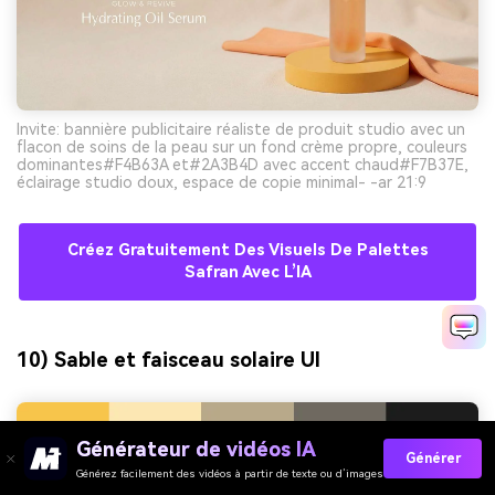
Invite: bannière publicitaire réaliste de produit studio avec un
flacon de soins de la peau sur un fond crème propre, couleurs
dominantes#F4B63A et#2A3B4D avec accent chaud#F7B37E,
éclairage studio doux, espace de copie minimal- -ar 21:9
Créez Gratuitement Des Visuels De Palettes
Safran Avec L’IA
10) Sable et faisceau solaire UI
Générateur de vidéos IA
Générer
Générez facilement des vidéos à partir de texte ou d’images