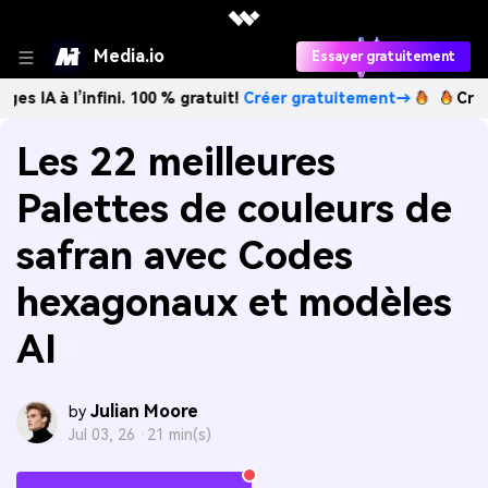
Media.io
Essayer gratuitement
’infini. 100 % gratuit!
Créer gratuitement→
Créez des ima
Les 22 meilleures
Palettes de couleurs de
safran avec Codes
hexagonaux et modèles
AI
Julian Moore
by
Jul 03, 26 ·
21 min(s)