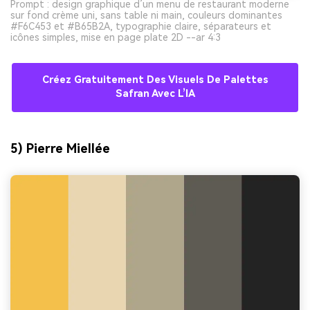
Prompt : design graphique d’un menu de restaurant moderne
sur fond crème uni, sans table ni main, couleurs dominantes
#F6C453 et #B65B2A, typographie claire, séparateurs et
icônes simples, mise en page plate 2D --ar 4:3
Créez Gratuitement Des Visuels De Palettes
Safran Avec L’IA
5) Pierre Miellée