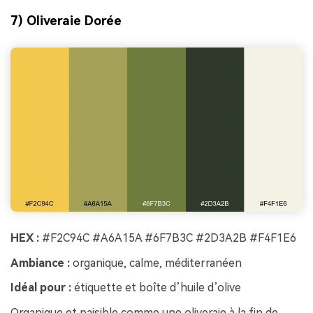
7) Oliveraie Dorée
HEX :
#F2C94C #A6A15A #6F7B3C #2D3A2B #F4F1E6
Ambiance :
organique, calme, méditerranéen
Idéal pour :
étiquette et boîte d’huile d’olive
Organique et paisible comme une oliveraie à la fin de