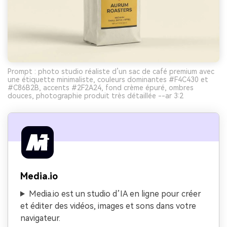
Prompt : photo studio réaliste d’un sac de café premium avec
une étiquette minimaliste, couleurs dominantes #F4C430 et
#C86B2B, accents #2F2A24, fond crème épuré, ombres
douces, photographie produit très détaillée --ar 3:2
Media.io
Media.io est un studio d’IA en ligne pour créer
et éditer des vidéos, images et sons dans votre
navigateur.