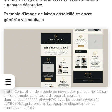
surcharge décorative.
Exemple d’image de laiton ensoleillé et encre
générée via media.io
Invite: Conception de modèle de newsletter par courriel 2D sur
un fond simple, sans cadre d'appareil, couleurs
dominantes#111111 et#FAF7F0 avec les accents#F5C542
et#B08D57, grille propre, typographie élégante, icônes
minimales- -ar 16:9