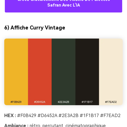
Safran Avec L’IA
6) Affiche Curry Vintage
HEX :
#F0B429 #D6452A #2E3A2B #1F1B17 #F7EAD2
Ambiance :
rétro, percutant, cinématographique