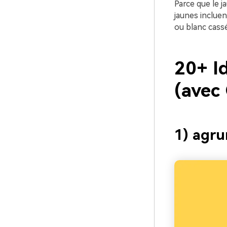
Parce que le j
jaunes inclue
ou blanc cassé
20+ I
(avec
1) agru