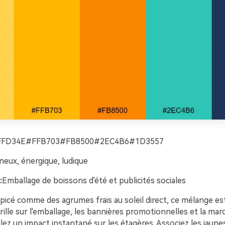
FFD34E#FFB703#FB8500#2EC4B6#1D3557
neux, énergique, ludique
:
Emballage de boissons d'été et publicités sociales
picé comme des agrumes frais au soleil direct, ce mélange es
brille sur l'emballage, les bannières promotionnelles et la ma
lez un impact instantané sur les étagères. Associez les jaun