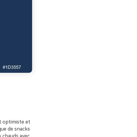
t optimiste et
rque de snacks
es chauds avec