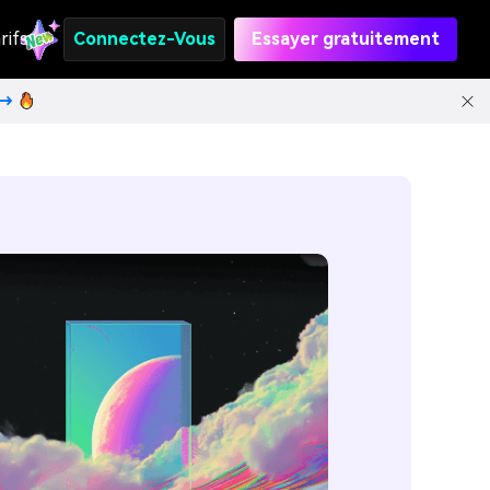
rifs
Connectez-Vous
Essayer gratuitement
t→