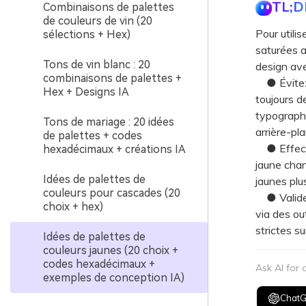
TL;D
Combinaisons de palettes
de couleurs de vin (20
Pour utilis
sélections + Hex)
saturées a
Tons de vin blanc : 20
design ave
combinaisons de palettes +
● Évitez l
Hex + Designs IA
toujours d
typographi
Tons de mariage : 20 idées
arrière-pla
de palettes + codes
● Effectue
hexadécimaux + créations IA
jaune chan
Idées de palettes de
jaunes plus
couleurs pour cascades (20
● Validez
choix + hex)
via des ou
strictes su
Idées de palettes de
couleurs jaunes (20 choix +
codes hexadécimaux +
Ask AI for
exemples de conception IA)
Chat