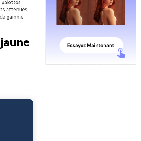
s palettes
rts atténués
t de gamme.
 jaune