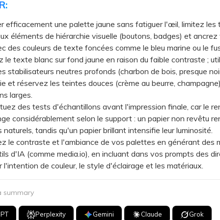
R:
er efficacement une palette jaune sans fatiguer l'œil, limitez les 
ux éléments de hiérarchie visuelle (boutons, badges) et ancrez
c des couleurs de texte foncées comme le bleu marine ou le fus
e texte blanc sur fond jaune en raison du faible contraste ; uti
es stabilisateurs neutres profonds (charbon de bois, presque noir
e et réservez les teintes douces (crème au beurre, champagne)
ns larges.
z des tests d'échantillons avant l'impression finale, car le re
ge considérablement selon le support : un papier non revêtu re
 naturels, tandis qu'un papier brillant intensifie leur luminosité.
 le contraste et l'ambiance de vos palettes en générant des
tils d'IA (comme media.io), en incluant dans vos prompts des di
r l'intention de couleur, le style d'éclairage et les matériaux.
 a summary
GPT
Perplexity
Gemini
Claude
Grok