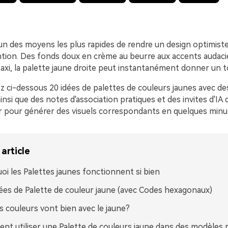
'un des moyens les plus rapides de rendre un design optimiste
tention. Des fonds doux en crème au beurre aux accents audac
axi, la palette jaune droite peut instantanément donner un t
z ci-dessous 20 idées de palettes de couleurs jaunes avec de
nsi que des notes d'association pratiques et des invites d'IA
er pour générer des visuels correspondants en quelques minu
article
oi les Palettes jaunes fonctionnent si bien
ées de Palette de couleur jaune (avec Codes hexagonaux)
s couleurs vont bien avec le jaune?
t utiliser une Palette de couleurs jaune dans des modèles r