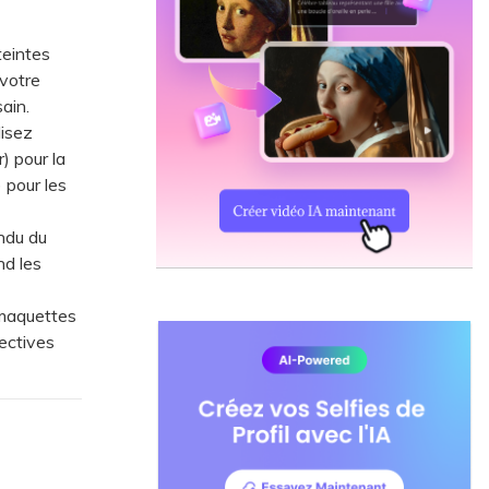
teintes
 votre
ain.
lisez
) pour la
 pour les
ndu du
nd les
 maquettes
rectives