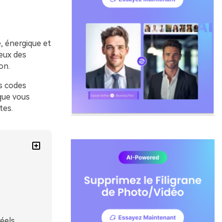
, énergique et
ieux des
on.
s codes
 que vous
tes.
éels