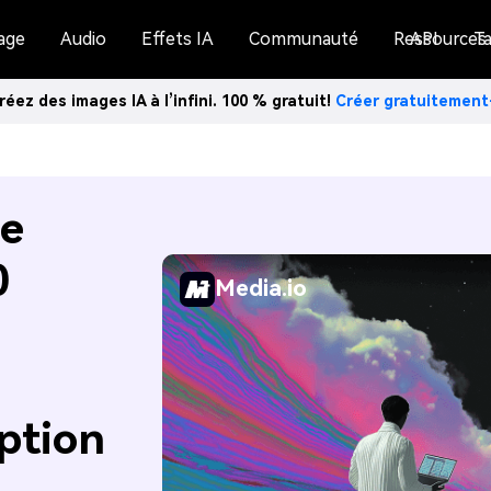
age
Audio
Effets IA
Communauté
Ressources
API
Ta
réez des images IA à l’infini. 100 % gratuit!
Créer gratuitemen
de
0
Media.io
ption