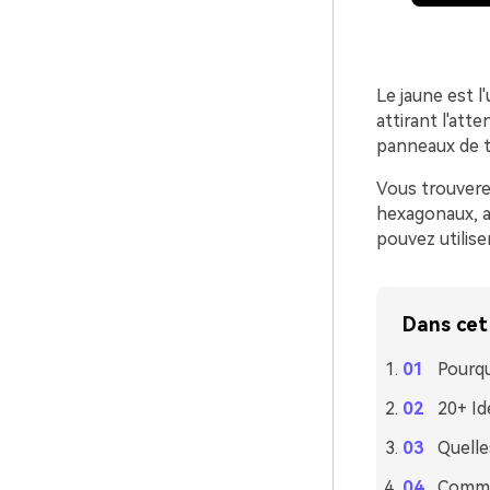
Le jaune est l
attirant l'at
panneaux de t
Vous trouvere
hexagonaux, ai
pouvez utilis
Dans cet 
Pourqu
20+ Id
Quelle
Commen