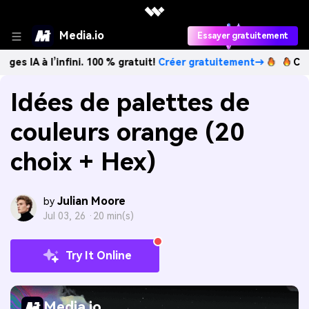
Media.io
Essayer gratuitement
l’infini. 100 % gratuit!
Créer gratuitement→
Créez des im
Idées de palettes de
couleurs orange (20
choix + Hex)
Julian Moore
by
Jul 03, 26 ·
20 min(s)
Try It Online
Media.io