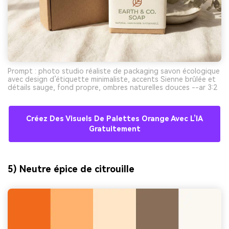
Prompt : photo studio réaliste de packaging savon écologique
avec design d’étiquette minimaliste, accents Sienne brûlée et
détails sauge, fond propre, ombres naturelles douces --ar 3:2
Créez Des Visuels De Palettes Orange Avec L’IA
Gratuitement
5) Neutre épice de citrouille