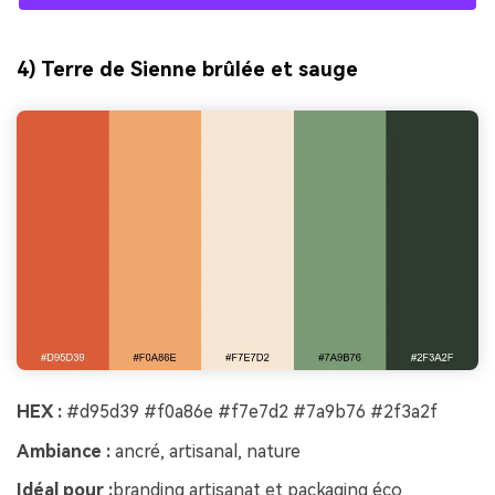
4) Terre de Sienne brûlée et sauge
HEX :
#d95d39 #f0a86e #f7e7d2 #7a9b76 #2f3a2f
Ambiance :
ancré, artisanal, nature
Idéal pour :
branding artisanat et packaging éco