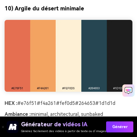
10) Argile du désert minimale
HEX :
#e76f51#f4a261#fef0d5#264653#1d1d1d
Ambiance :
minimal, architectural, sunbaked
Générateur de vidéos IA
Idéal pour :
sites de portefeuille et decks d'architecture
Générer
Générez facilement des vidéos à partir de texte ou d’images
L'argile cuite au soleil et le sable pâle évoquent des murs