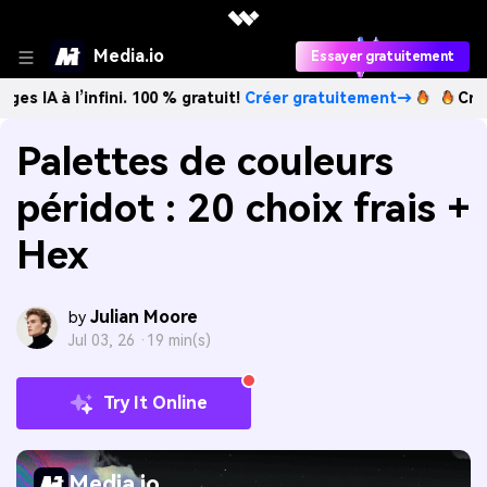
Media.io
Essayer gratuitement
’infini. 100 % gratuit!
Créer gratuitement→
Créez des imag
Palettes de couleurs
péridot : 20 choix frais +
Hex
Julian Moore
by
Jul 03, 26 ·
19 min(s)
Try It Online
Media.io