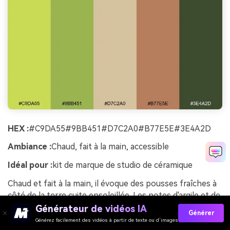
HEX :
#C9DA55#9BB451#D7C2A0#B77E5E#3E4A2D
Ambiance :
Chaud, fait à la main, accessible
Idéal pour :
kit de marque de studio de céramique
Chaud et fait à la main, il évoque des pousses fraîches à
côté de la terre cuite ensoleillée. Les notes d'argile et de
sable adoucissent le vert de sorte qu'il semble artisanal
Générateur de vidéos IA
Générer
plutôt que sportif. Associez-le à des formes organiques,
Générez facilement des vidéos à partir de texte ou d’images