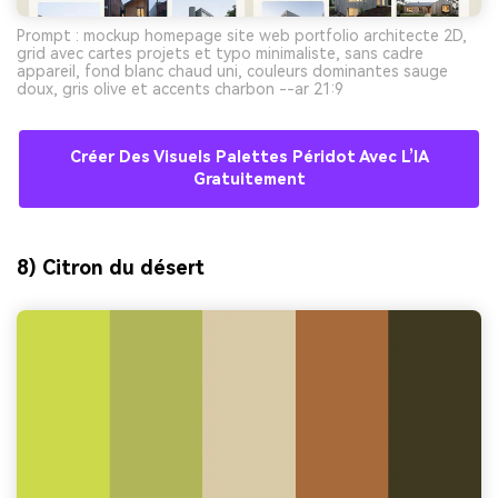
Prompt : mockup homepage site web portfolio architecte 2D,
grid avec cartes projets et typo minimaliste, sans cadre
appareil, fond blanc chaud uni, couleurs dominantes sauge
doux, gris olive et accents charbon --ar 21:9
Créer Des Visuels Palettes Péridot Avec L’IA
Gratuitement
8) Citron du désert