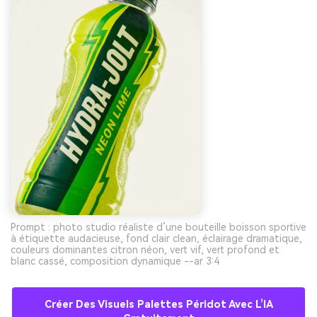
Prompt : photo studio réaliste d’une bouteille boisson sportive
à étiquette audacieuse, fond clair clean, éclairage dramatique,
couleurs dominantes citron néon, vert vif, vert profond et
blanc cassé, composition dynamique --ar 3:4
Créer Des Visuels Palettes Péridot Avec L’IA