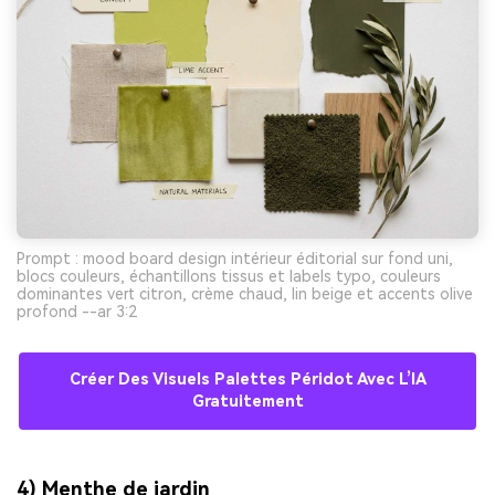
Prompt : mood board design intérieur éditorial sur fond uni,
blocs couleurs, échantillons tissus et labels typo, couleurs
dominantes vert citron, crème chaud, lin beige et accents olive
profond --ar 3:2
Créer Des Visuels Palettes Péridot Avec L’IA
Gratuitement
4) Menthe de jardin