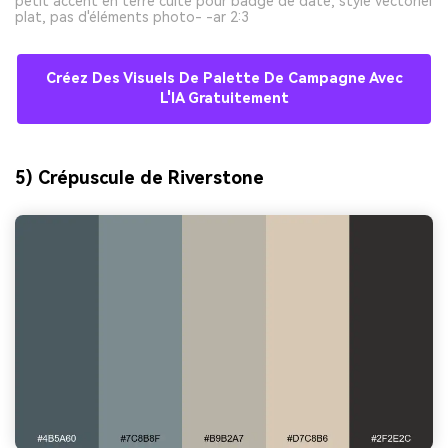
petit accent en terre cuite pour badge de date, style vectoriel
plat, pas d'éléments photo- -ar 2:3
Créez Des Visuels De Palette De Campagne Avec
L'IA Gratuitement
5) Crépuscule de Riverstone