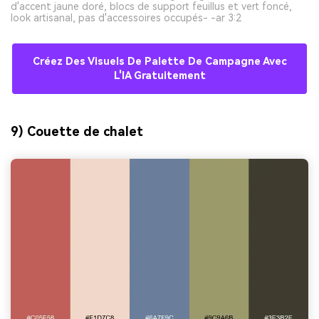
d'accent jaune doré, blocs de support feuillus et vert foncé,
look artisanal, pas d'accessoires occupés- -ar 3:2
Créez Des Visuels De Palette De Campagne Avec
L'IA Gratuitement
9) Couette de chalet