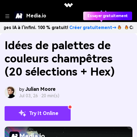
Media.io
Essayer gratuitement
’infini. 100 % gratuit!
Créer gratuitement→
Créez des ima
Idées de palettes de
couleurs champêtres
(20 sélections + Hex)
Julian Moore
by
Jul 03, 26 ·
20 min(s)
Try It Online
Media.io