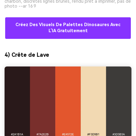
charbon, discrètes lignes brunes, rendu prêt à imprimer, pas de
photo --ar 16:9
Créez Des Visuels De Palettes Dinosaures Avec
L’IA Gratuitement
4) Crête de Lave
Créez des images IA