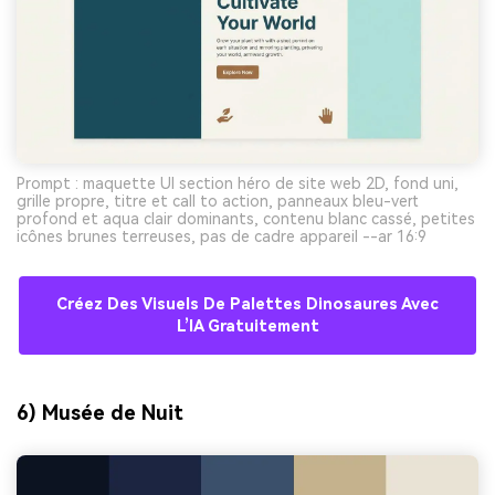
Prompt : maquette UI section héro de site web 2D, fond uni,
grille propre, titre et call to action, panneaux bleu-vert
profond et aqua clair dominants, contenu blanc cassé, petites
icônes brunes terreuses, pas de cadre appareil --ar 16:9
Créez Des Visuels De Palettes Dinosaures Avec
L’IA Gratuitement
6) Musée de Nuit