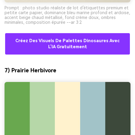
Prompt : photo studio réaliste de lot d’étiquettes premium et
petite carte papier, dominance bleu marine profond et ardoise,
accent beige chaud métallisé, fond crème doux, ombres
minimales, composition épurée --ar 3:2
Créez Des Visuels De Palettes Dinosaures Avec
L’IA Gratuitement
7) Prairie Herbivore