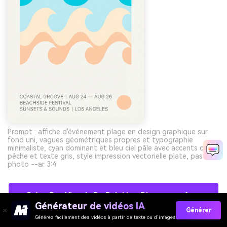
Prompt : affiche d'événement plage en design graphique sur
fond uni, vagues géométriques propres et typographie
minimaliste, cyan dominant et bleu ciel pâle avec accents crème
pêche et texte gris, style impression vectorielle plate, pas de
photo --ar 3:4
Créez Des Visuels De Palettes Dinosaures Avec
Générateur de vidéos IA
L’IA Gratuitement
Générer
Générez facilement des vidéos à partir de texte ou d’images