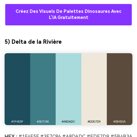
Créez Des Visuels De Palettes Dinosaures Avec
L’IA Gratuitement
5) Delta de la Rivière
HEX :
#1F4E5F #3E7C86 #A8DADC #EDE7D9 #5B4B3A