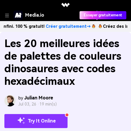
Media.io
Essayer gratuitement
00 % gratuit!
Créer gratuitement→
Créez des images IA à l’
Les 20 meilleures idées
de palettes de couleurs
dinosaures avec codes
hexadécimaux
Julian Moore
by
Jul 03, 26 ·
19 min(s)
Try It Online