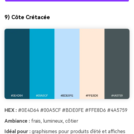
9) Côte Crétacée
HEX :
#0E4D64 #00A5CF #BDE0FE #FFE8D6 #4A5759
Ambiance :
frais, lumineux, côtier
Idéal pour :
graphismes pour produits d'été et affiches