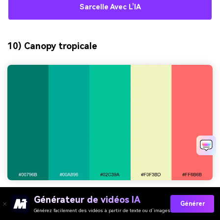
Sarcelle Avec L’IA
10) Canopy tropicale
HEX :
#00796B#00A896#02C39A#F0F3BD#FF6B6B
Générateur de vidéos IA
Générer
Générez facilement des vidéos à partir de texte ou d’images
Ambiance :
vibrant, ludique