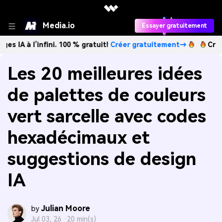
Media.io
Essayer gratuitement
’infini. 100 % gratuit!
Créer gratuitement→
Créez des imag
Les 20 meilleures idées
de palettes de couleurs
vert sarcelle avec codes
hexadécimaux et
suggestions de design
IA
Julian Moore
by
Jul 03, 26 ·
20 min(s)