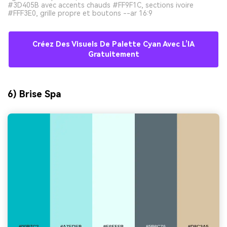
#3D405B avec accents chauds #FF9F1C, sections ivoire
#FFF3E0, grille propre et boutons --ar 16:9
Créez Des Visuels De Palette Cyan Avec L’IA
Gratuitement
6) Brise Spa