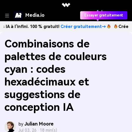
Media.io
Essayer gratuitement
fini. 100 % gratuit!
Créer gratuitement→
Créez des images
Combinaisons de
palettes de couleurs
cyan : codes
hexadécimaux et
suggestions de
conception IA
Julian Moore
by
Jul 03, 26 ·
18 min(s)