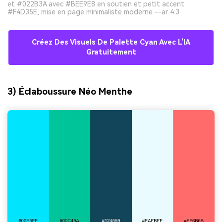
et #022B3A avec #BEE9E8 en soutien et petit accent
#F4D35E, mise en page minimaliste moderne --ar 4:3
Créez Des Visuels De Palette Cyan Avec L’IA
Gratuitement
3) Éclaboussure Néo Menthe