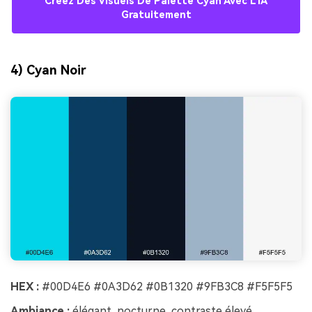
Créez Des Visuels De Palette Cyan Avec L’IA
Gratuitement
4) Cyan Noir
HEX :
#00D4E6 #0A3D62 #0B1320 #9FB3C8 #F5F5F5
Ambiance :
élégant, nocturne, contraste élevé