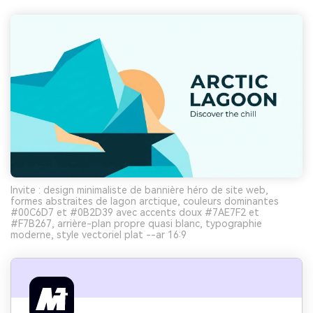
Invite : design minimaliste de bannière héro de site web,
formes abstraites de lagon arctique, couleurs dominantes
#00C6D7 et #0B2D39 avec accents doux #7AE7F2 et
#F7B267, arrière-plan propre quasi blanc, typographie
moderne, style vectoriel plat --ar 16:9