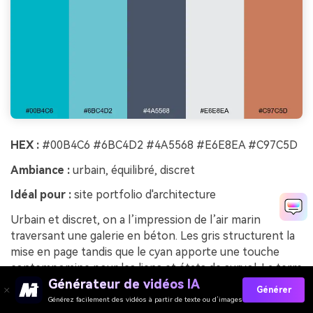
HEX :
#00B4C6 #6BC4D2 #4A5568 #E6E8EA #C97C5D
Ambiance :
urbain, équilibré, discret
Idéal pour :
site portfolio d'architecture
Urbain et discret, on a l’impression de l’air marin
traversant une galerie en béton. Les gris structurent la
mise en page tandis que le cyan apporte une touche
contemporaine pour les liens et états de survol. La terre
Générateur de vidéos IA
cuite réchauffe les études de cas et peut souligner des
Générer
tags de projet sans dominer. Astuce : utilisez de grandes
Générez facilement des vidéos à partir de texte ou d’images