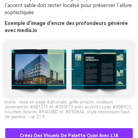
l’accent sable doit rester localisé pour préserver l’allure
sophistiquée.
Exemple d’image d’encre des profondeurs générée
avec media.io
Invite : mise en page éditoriale, grille propre, couleurs
dominantes #001219 et #005F73 avec accents cyan #00B9CC,
touches douces #94D2BD et #E9D8A6, style impression haut
de gamme --ar 21:9
Créez Des Visuels De Palette Cyan Avec L’IA