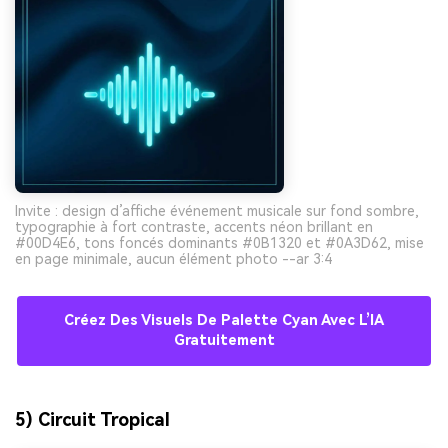
Invite : design d’affiche événement musicale sur fond sombre,
typographie à fort contraste, accents néon brillant en
#00D4E6, tons foncés dominants #0B1320 et #0A3D62, mise
en page minimale, aucun élément photo --ar 3:4
Créez Des Visuels De Palette Cyan Avec L’IA
Gratuitement
5) Circuit Tropical