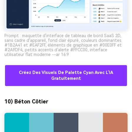
Prompt : maquette d'interface de tableau de bord SaaS 2D,
sans cadre d'appareil, fond clair épuré, couleurs dominantes
#1B2A41 et #EAF2FF, éléments de graphique en #00E0FF et
#2A9DF4, petits accents d’alerte #FFCC00, interface
utilisateur flat moderne --ar 16:9
Créez Des Visuels De Palette Cyan Avec L’IA
Gratuitement
10) Béton Côtier