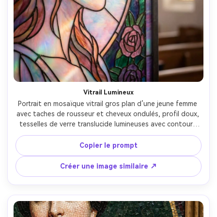
Vitrail Lumineux
Portrait en mosaïque vitrail gros plan d’une jeune femme 
avec taches de rousseur et cheveux ondulés, profil doux, 
tesselles de verre translucide lumineuses avec contours 
plombés, dégradés pastels vers tons bijoux, effet 
lumineux de fenêtre, motif de bordure florale rose, 
Copier le prompt
humeur rêveuse et romantique, refractions de verre très 
détaillées, composition propre avec arrière-plan doux, 
Créer une image similaire ↗
objectif 85mm, faible profondeur de champ --ar 4:5