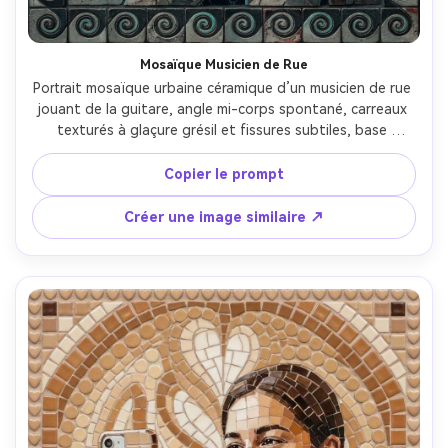
Mosaïque Musicien de Rue
Portrait mosaïque urbaine céramique d’un musicien de rue 
jouant de la guitare, angle mi-corps spontané, carreaux 
texturés à glaçure grésil et fissures subtiles, base 
charbon mat avec accents néon turquoise, motif mur de 
briques en tesselles, bordure rythmique comme des 
Copier le prompt
ondes sonores, ambiance profonde et mélancolique, 
bordures des carreaux faites main très détaillées, objectif 
Créer une image similaire ↗
85mm, faible profondeur de champ, éclairage 
cinématographique doux --ar 4:5