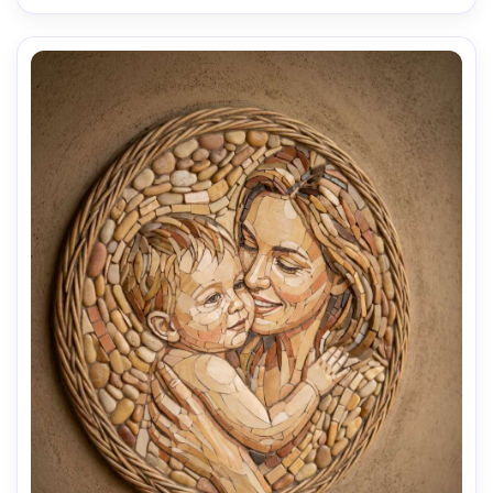
--ar 4:5