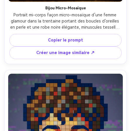
Bijou Micro-Mosaïque
Portrait mi-corps façon micro-mosaïque d’une femme 
glamour dans la trentaine portant des boucles d’oreilles 
en perle et une robe noire élégante, minuscules tesselles 
serrées avec ultra-fins dégradés, ombres riches en clair-
obscur en carreaux, accents émeraude et or profonds, 
Copier le prompt
arrière-plan élégant vignette, artisanat muséal raffiné, 
alignement carreaux et joints très détaillés, ambiance 
Créer une image similaire ↗
éditorial luxe, objectif 85mm, faible profondeur de champ, 
éclairage cinématographique doux --ar 4:5