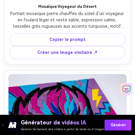
Mosaïque Voyageur du Désert
Portrait mosaïque pierre chauffée du soleil d’un voyageur 
en foulard léger et veste sable, expression calme, 
tesselles grès rugueuses aux accents turquoise, motif 
rayons de soleil en arrière-plan, bordure géométrique 
inspirée des textiles du désert, ambiance chaleureuse et 
Copier le prompt
aventureuse, texture des carreaux et imperfections 
naturelles très détaillées, composition centrée forte, 
Créer une image similaire ↗
objectif 85mm, faible profondeur de champ --ar 4:5
Générateur de vidéos IA
Générer
Générez facilement des vidéos à partir de texte ou d’images