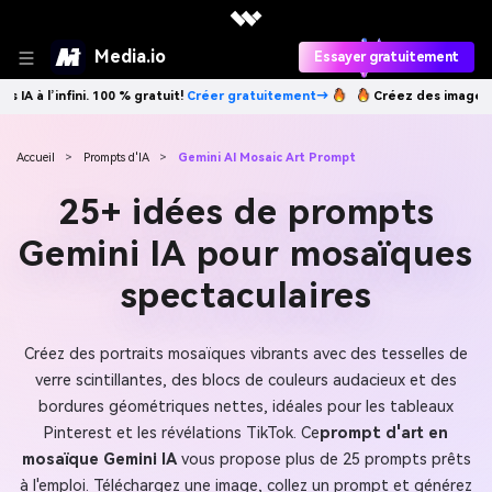
Media.io
Essayer gratuitement
éer gratuitement→
Créez des images IA à l’infini. 100 % gratuit!
Créer
Accueil
>
Prompts d'IA
>
Gemini AI Mosaic Art Prompt
25+ idées de prompts
Gemini IA pour mosaïques
spectaculaires
Créez des portraits mosaïques vibrants avec des tesselles de
verre scintillantes, des blocs de couleurs audacieux et des
bordures géométriques nettes, idéales pour les tableaux
Pinterest et les révélations TikTok. Ce
prompt d'art en
mosaïque Gemini IA
vous propose plus de 25 prompts prêts
à l'emploi. Téléchargez une image, collez un prompt et générez