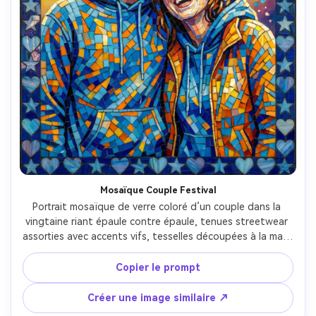
Mosaïque Couple Festival
Portrait mosaïque de verre coloré d’un couple dans la 
vingtaine riant épaule contre épaule, tenues streetwear 
assorties avec accents vifs, tesselles découpées à la main 
captant la lumière façon confettis, arrière-plan dégradé 
vibrant avec grappes de carreaux subtils façon bokeh, 
Copier le prompt
motif bordure cœur et étoile, énergie spontanée joyeuse, 
reflets de carreaux détaillés, composition verticale 
Créer une image similaire ↗
partageable, objectif 85mm, faible profondeur de champ 