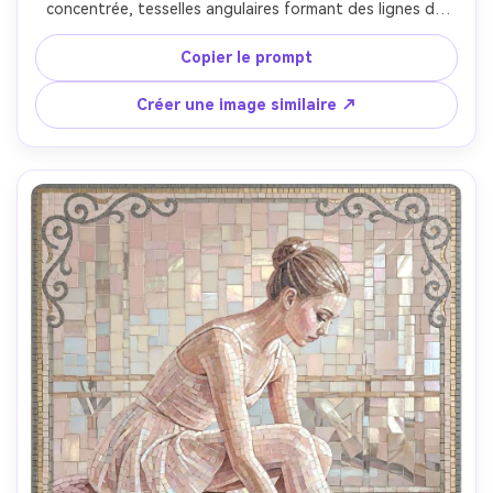
concentrée, tesselles angulaires formant des lignes de 
mouvement, palette rouge et bleu marine audacieuse 
avec accents de carreaux blancs, stade suggéré par arcs 
Copier le prompt
simplifiés, bordure nette comme un ruban de médaille, 
ambiance énergique intense, motif de joint détaillé, 
Créer une image similaire ↗
composition prête pour poster, objectif 85mm, faible 
profondeur de champ --ar 4:5