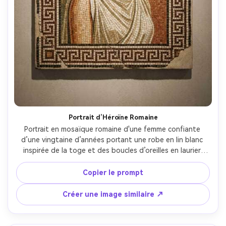
Portrait d’Héroïne Romaine
Portrait en mosaïque romaine d'une femme confiante 
d’une vingtaine d’années portant une robe en lin blanc 
inspirée de la toge et des boucles d’oreilles en laurier 
d’or, pose trois-quarts avec regard calme, tesselles de 
pierre posées à la main avec des biseaux subtils, palette 
Copier le prompt
terracotta et olive chaude, bordure clé grecque 
complexe, ambiance restauration de musée, texture de 
Créer une image similaire ↗
carreaux très détaillée, composition équilibrée avec 
espace négatif, qualité chef-d’œuvre, objectif 85mm, 
faible profondeur de champ, éclairage cinématographique 