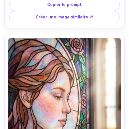
turquoise saturé, corail et jaune soleil, décor de rue 
Copier le prompt
barcelonaise stylisé en formes de carreaux, contours 
audacieux, composition énergique, bords d’éclats très 
Créer une image similaire ↗
détaillés, ambiance poster d’art moderne, objectif 85mm, 
faible profondeur de champ --ar 4:5