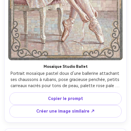
Mosaïque Studio Ballet
Portrait mosaïque pastel doux d’une ballerine attachant 
ses chaussons à rubans, pose gracieuse penchée, petits 
carreaux nacrés pour tons de peau, palette rose pale et 
ivoire, arrière-plan studio miroir stylisé en blocs de 
tesselles réfléchissantes, bordure filigrane délicate, 
Copier le prompt
ambiance sereine et élégante, reflets de carreaux très 
détaillés, composition équilibrée, éclairage 
Créer une image similaire ↗
cinématographique doux --ar 4:5