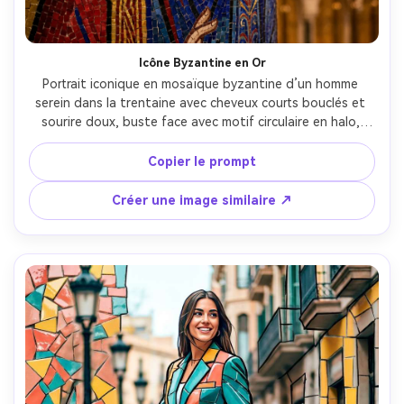
Icône Byzantine en Or
Portrait iconique en mosaïque byzantine d’un homme 
serein dans la trentaine avec cheveux courts bouclés et 
sourire doux, buste face avec motif circulaire en halo, 
arrière-plan en tesselles de feuille d’or lumineuses, 
vêtements bleu cobalt et cramoisi profonds, travail de 
Copier le prompt
contour noir fin, ambiance sacrée de cathédrale, carreaux 
de verre et lignes de joint très détaillés, composition 
Créer une image similaire ↗
symétrique élégante, qualité illustration professionnelle, 
éclairage cinématographique doux --ar 4:5