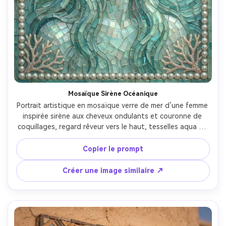
Mosaïque Sirène Océanique
Portrait artistique en mosaïque verre de mer d’une femme 
inspirée sirène aux cheveux ondulants et couronne de 
coquillages, regard rêveur vers le haut, tesselles aqua et 
écume translucides à reflets iridescents, motifs vagues en 
fond, bordure de perles et motifs corail, ambiance 
Copier le prompt
magique lumineuse, refractions de verre très détaillées, 
composition fantastique élégante, éclairage 
Créer une image similaire ↗
cinématographique doux --ar 4:5