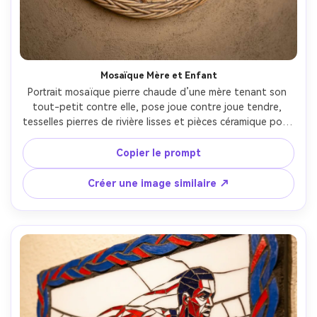
Mosaïque Mère et Enfant
Portrait mosaïque pierre chaude d’une mère tenant son 
tout-petit contre elle, pose joue contre joue tendre, 
tesselles pierres de rivière lisses et pièces céramique pour 
le détail du visage, palette beige-terre et miel, bordure 
incurvée douce comme un berceau, ambiance 
Copier le prompt
réconfortante et familiale, placement des carreaux 
détaillé, composition douce avec espace négatif 
Créer une image similaire ↗
apaisant, objectif 85mm, faible profondeur de champ, 
éclairage cinématographique doux --ar 4:5