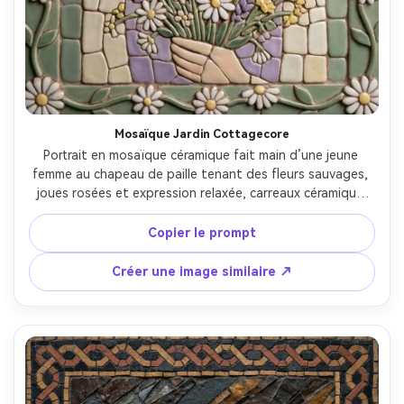
Créez des images IA
à l’infini. 100 %
gratuit!
Créer Gratuitement →
Mosaïque Jardin Cottagecore
Portrait en mosaïque céramique fait main d’une jeune 
femme au chapeau de paille tenant des fleurs sauvages, 
joues rosées et expression relaxée, carreaux céramique 
arrondis à glaçure mate, palette vert sauge et crème avec 
touches de lavande, bordure liane et marguerite, lumière 
Copier le prompt
douce traduite en carreaux chauds, imperfections 
artisanales très détaillées, composition pastorale cosy, 
Créer une image similaire ↗
objectif 85mm, faible profondeur de champ --ar 4:5