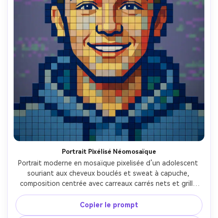
Portrait Pixélisé Néomosaïque
Portrait moderne en mosaïque pixelisée d’un adolescent 
souriant aux cheveux bouclés et sweat à capuche, 
composition centrée avec carreaux carrés nets et grille 
propre, palette limitée de 16 couleurs à fort contraste, 
motif subtil glitch en arrière-plan, contour audacieux 
Copier le prompt
autour du visage, ambiance avatar réseaux sociaux, bords 