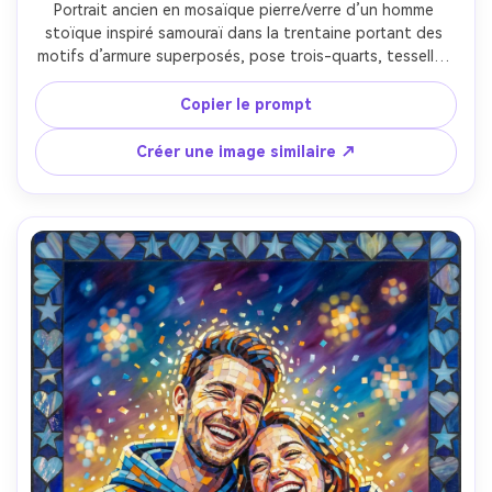
Portrait ancien en mosaïque pierre/verre d’un homme 
stoïque inspiré samouraï dans la trentaine portant des 
motifs d’armure superposés, pose trois-quarts, tesselles 
d’ardoise foncée avec accents cuivre métalliques, éclats 
diagonaux dramatiques en arrière-plan suggérant le 
Copier le prompt
mouvement, bordure géométrique audacieuse, ambiance 
héroïque et cinématographique, texture des carreaux et 
Créer une image similaire ↗
ombres du joint très détaillées, composition puissante, 
objectif 85mm, faible profondeur de champ --ar 4:5