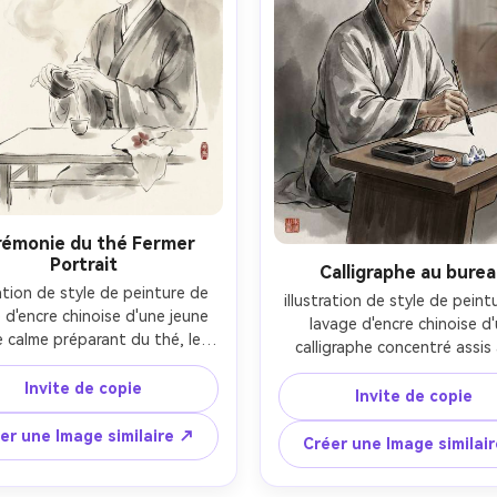
cinématographique doux-A
rémonie du thé Fermer
Portrait
Calligraphe au bure
ration de style de peinture de 
illustration de style de peint
 d'encre chinoise d'une jeune 
lavage d'encre chinoise d'
calme préparant du thé, les 
calligraphe concentré assis 
 se versent doucement d'un 
bureau bas, pinceau en posit
n dans une petite tasse, la 
Invite de copie
dessus du papier de riz, pie
Invite de copie
r suggérée avec une faible 
d'encre et pâte de scelleme
d'encre, table en bois simple 
er une Image similaire ↗
côté, drapage de manches da
Créer une Image similai
 travail de ligne minimal, fond 
lavages d'encre dilués, fond 
avage doux avec beaucoup 
minimal avec des dégradés d