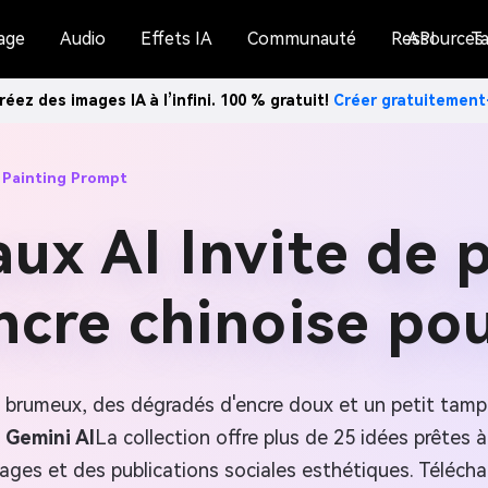
age
Audio
Effets IA
Communauté
Ressources
API
Ta
réez des images IA à l’infini. 100 % gratuit!
Créer gratuitemen
 Painting Prompt
x AI Invite de 
ncre chinoise pou
 brumeux, des dégradés d'encre doux et un petit tampo
 Gemini AI
La collection offre plus de 25 idées prêtes à
sages et des publications sociales esthétiques. Téléc