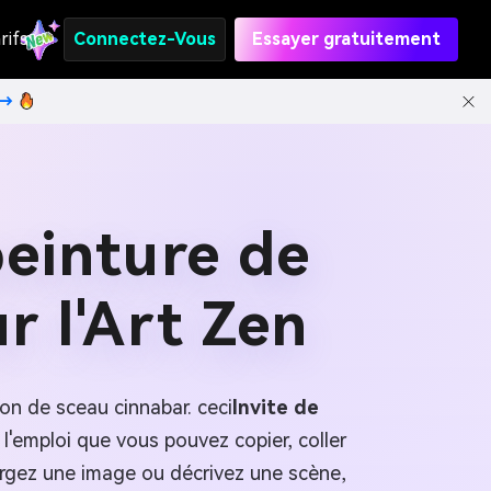
rifs
Connectez-Vous
Essayer gratuitement
t→
peinture de
r l'Art Zen
n de sceau cinnabar. ceci
Invite de
 l'emploi que vous pouvez copier, coller
hargez une image ou décrivez une scène,