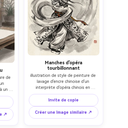
R 4:5
cinématographique doux-AR 4:5
Manches d'opéra
tourbillonnant
au
illustration de style de peinture de 
ure de 
lavage d'encre chinoise d'un 
un 
interprète d'opéra chinois en 
à un 
costume orné capturé dans un 
ion au-
mouvement de manche 
Invite de copie
rre 
tourbillonnant, maquillage du visage 
nt à 
simplifié avec des lignes d'encre 
Créer une Image similaire ↗
ns des 
re ↗
audacieuses, motifs de costume 
gardé 
laissés entendre par des textures 
oux, 