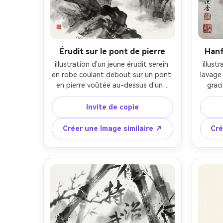
Érudit sur le pont de pierre
Hanf
illustration d'un jeune érudit serein 
illust
en robe coulant debout sur un pont 
lavage
en pierre voûtée au-dessus d'une 
grac
rivière brumeuse, montagnes 
tenant
superposées lointaines s'estompant 
sous 
Invite de copie
en lavages gris clair, texture 
d'
expressive de pinceau sec sur les 
éclab
Créer une Image similaire ↗
Cré
rochers, dégradés doux d'encre 
pru
humide dans le ciel, espace négatif 
calli
fort, palette minimale avec un petit 
grise d
tampon de sceau rouge minéral, 
papie
composition traditionnelle élégante, 
subtil 
hautement détaillée, qualité chef-
sceau
d'œuvre, objectif 85 mm, profondeur 
bel é
de champ peu profonde-AR 4:5
objec
ch