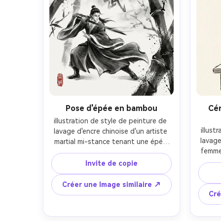
Pose d'épée en bambou
Cé
illustration de style de peinture de 
illust
lavage d'encre chinoise d'un artiste 
lavage
martial mi-stance tenant une épée 
femme 
fine dans un bosquet de bambou, 
mains
tiges de bambou peintes avec des 
Invite de copie
gaiwa
traits de calligraphie audacieux et 
vapeu
une texture d'encre brisée, bords de 
Créer une Image similaire ↗
brume 
robe dans un pinceau sec, brouillard 
Cré
avec un
tourbillonnant derrière, palette 
de l
monochrome retenue avec un petit 