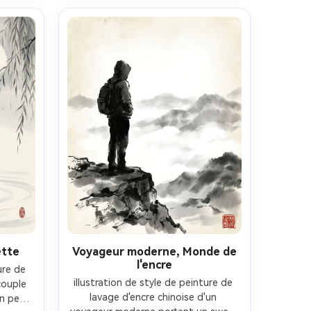
d'encre brisée, mouvement montré 
petit 
par des arcs de pinceau balayants, 
r, 
fond vierge brumeux, reflets rouges 
érudit, 
minéraux subtils et sceau, énergie 
if 85 
de scène dramatique dans le style 
peu 
de défilement traditionnel, objectif 
85mm, profondeur de champ peu 
R 4:5
profonde-AR 4:5
ette
Voyageur moderne, Monde de
l'encre
ure de 
illustration de style de peinture de 
ouple 
lavage d'encre chinoise d'un 
 petit 