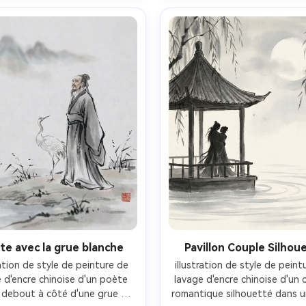
ce négatif, texture de papier 
texture de papier xuan clair, 
accent rouge minéral délicat 
timbre de sceau de cinnaba
mbre de sceau, humeur intime 
ambiance raffinée de studio d'
apaisante, objectif 85 mm, 
composition équilibrée, object
rofondeur de champ peu 
mm, profondeur de champ 
profonde, éclairage 
profonde, éclairage 
matographique doux-AR 4:5
cinématographique doux-A
te avec la grue blanche
Pavillon Couple Silhou
ration de style de peinture de 
illustration de style de peint
 d'encre chinoise d'un poète 
lavage d'encre chinoise d'un c
 debout à côté d'une grue 
romantique silhouetté dans un