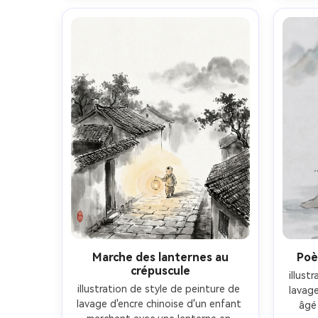
d'espa
sceau rouge, composition diagonale 
xuan, 
dynamique, dramatique mais 
et ti
élégant, qualité chef-d'œuvre, 
et 
objectif 85 mm, profondeur de 
p
champ peu profonde, éclairage 
cinématographique doux-AR 4:5
ciné
Marche des lanternes au
Poè
crépuscule
illust
illustration de style de peinture de 
lavage
lavage d'encre chinoise d'un enfant 
âgé