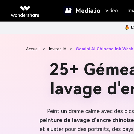
Media.io
Vidéo
Im
C
Accueil
>
Invites IA
>
Gemini AI Chinese Ink Wash
25+ Gémeau
lavage d'e
Peint un drame calme avec des pics
peinture de lavage d'encre chinoise
et ajuster pour des portraits, des pay