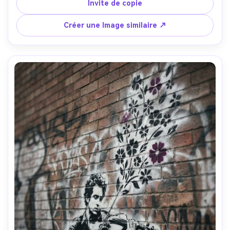
rayures, gouttes de peinture traînant du panneau, 
Invite de copie
mouvement diagonal dynamique, humeur rebelle, espace 
négatif audacieux au-dessus, objectif 85mm, profondeur 
Créer une Image similaire ↗
de champ peu profonde, éclairage cinématographique 
doux-AR 4:5