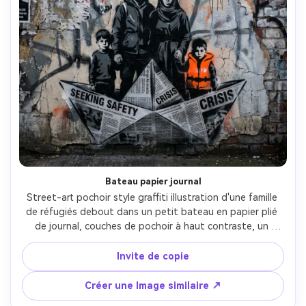
Créez des images IA
à l’infini. 100 %
gratuit!
Créer Gratuitement →
Bateau papier journal
Street-art pochoir style graffiti illustration d'une famille 
de réfugiés debout dans un petit bateau en papier plié 
de journal, couches de pochoir à haut contraste, un 
accent de gilet de sauvetage orange, texture du mur du 
port intempérié avec peinture pelée, brume de peinture 
Invite de copie
pulvérisée, sentiment documentaire émotionnel, forte 
composition d'affiche verticale, espace négatif zone du 
Créer une Image similaire ↗
ciel pour la légende, objectif 85mm, profondeur de champ 