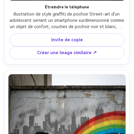
Étreindre le téléphone
illustration de style graffiti de pochoir Street-art d'un 
adolescent serrant un smartphone surdimensionné comme 
un objet de confort, couches de pochoir noir et blanc, un 
seul point de notification bleu néon accent, mur d'allée 
urbaine avec de la saleté et de la peinture pelant, bords 
Invite de copie
de pulvérisation rugueux et saignement de pochoir, 
ombre subtile comme affiche collée, ambiance satirique, 
Créer une Image similaire ↗
composition graphique audacieuse avec zone de texte en 
bas, objectif 85 mm, profondeur de champ peu profonde, 
éclairage cinématographique doux-AR 4:5