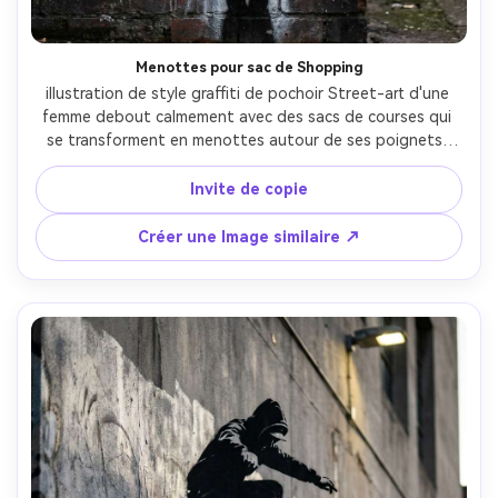
Menottes pour sac de Shopping
illustration de style graffiti de pochoir Street-art d'une 
femme debout calmement avec des sacs de courses qui 
se transforment en menottes autour de ses poignets, 
couches de pochoir à haut contraste, un accent rose 
chaud sur une étiquette de marque, mur de ville usé avec 
Invite de copie
des bords d'affiche déchirés, lignes de coupe de pochoir 
visibles, satire du consumerisme, composition d'affiche 
Créer une Image similaire ↗
centrée, objectif 85mm, profondeur de champ peu 
profonde, éclairage cinématographique doux-AR 4:5