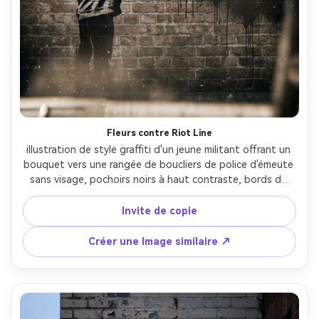
Fleurs contre Riot Line
illustration de style graffiti d'un jeune militant offrant un 
bouquet vers une rangée de boucliers de police d'émeute 
sans visage, pochoirs noirs à haut contraste, bords de 
masque tranchants, un accent rose doux sur les fleurs 
uniquement, mur en brique gravieux avec de vieux résidus 
Invite de copie
d'affiche, brume d'aérosol léger, gouttes de peinture 
sous les figures, tension cinématographique, cadre 
Créer une Image similaire ↗
central fort avec beaucoup d'espace négatif, énergie 
murale de protestation, objectif 85mm, profondeur de 
champ peu profonde-AR 4:5