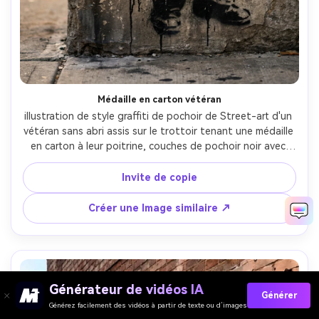
Médaille en carton vétéran
illustration de style graffiti de pochoir de Street-art d'un 
vétéran sans abri assis sur le trottoir tenant une médaille 
en carton à leur poitrine, couches de pochoir noir avec 
des bords rugueux, un accent or silencieux sur le contour 
de la médaille, toile de fond de mur en béton teint, 
Invite de copie
gouttes de peinture subtiles, humeur émotionnelle calme, 
composition verticale serrée, objectif de 85 mm, 
Créer une Image similaire ↗
profondeur de champ peu profonde, éclairage 
cinématographique doux-AR 4:5
Générateur de vidéos IA
Générer
Générez facilement des vidéos à partir de texte ou d’images