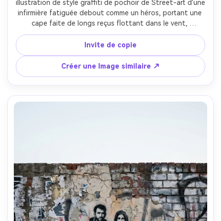
illustration de style graffiti de pochoir de Street-art d'une 
infirmière fatiguée debout comme un héros, portant une 
cape faite de longs reçus flottant dans le vent, 
silhouette de pochoir noir avec des bords nets, un seul 
accent teal mettant en valeur le bord de la cape, texture 
Invite de copie
murale en détresse avec des marques de colle d'affiche, 
gouttes de peinture de la cape, l'humeur renforçante, 
Créer une Image similaire ↗
encadrement centré audacieux, objectif 85mm, 
profondeur de champ peu profonde-AR 4:5