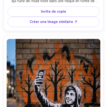
qui fuite de l'huile noire dans une flaque en forme de 
continent, pochoirs à haut contraste, un accent vert 
toxique sur les filtres du masque, mur en béton fissuré, 
Invite de copie
gouttes de spray et bords rugueux, commentaires 
politiques audacieux, cadre semblable à une affiche, 
Créer une Image similaire ↗
éclairage cinématographique doux- -ar 4:5