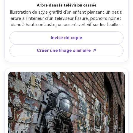
Arbre dans la télévision cassée
illustration de style graffiti d'un enfant plantant un petit 
arbre à l'intérieur d'un téléviseur fissuré, pochoirs noir et 
blanc à haut contraste, un accent vert vif sur les feuilles, 
mur de plâtre sale avec des restes de papier déchiré, 
saignement de pochoir et gouttes de pulvérisation, 
Invite de copie
critique technique optimiste, composition centrée de 
style affiche, objectif 85 mm, profondeur de champ peu 
Créer une Image similaire ↗
profonde, éclairage cinématographique doux-AR 4:5