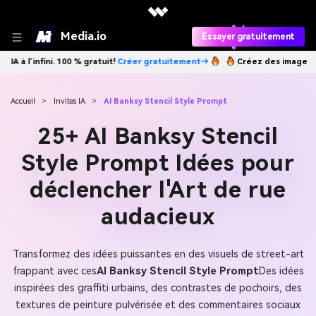
Media.io
Essayer gratuitement
gratuitement→
Créez des images IA à l’infini. 100 % gratuit!
Créer gra
Accueil
>
Invites IA
>
AI Banksy Stencil Style Prompt
25+ AI Banksy Stencil
Style Prompt Idées pour
déclencher l'Art de rue
audacieux
Transformez des idées puissantes en des visuels de street-art
frappant avec ces
AI Banksy Stencil Style Prompt
Des idées
inspirées des graffiti urbains, des contrastes de pochoirs, des
textures de peinture pulvérisée et des commentaires sociaux