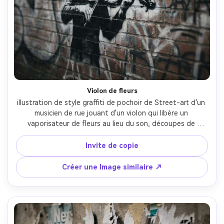
Violon de fleurs
illustration de style graffiti de pochoir de Street-art d'un 
musicien de rue jouant d'un violon qui libère un 
vaporisateur de fleurs au lieu du son, découpes de 
pochoir monochrome, un accent violet sur les pétales de 
fleurs, mur en brique avec de vieux fantômes de graffiti, 
Invite de copie
surspray subtil, humeur poétique et pleine d'espoir, cadre 
vertical élégant, objectif 85mm, profondeur de champ peu 
Créer une Image similaire ↗
profonde, éclairage cinématographique doux-AR 4:5