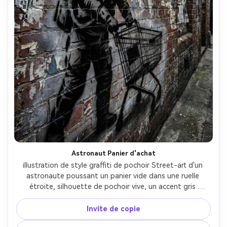
Astronaut Panier d'achat
illustration de style graffiti de pochoir Street-art d'un 
astronaute poussant un panier vide dans une ruelle 
étroite, silhouette de pochoir vive, un accent gris 
argenté sur la visière du casque, texture murale gracieuse 
avec la peinture pelée et les bords de pâte de blé, brume 
Invite de copie
surspray, humeur surréaliste solitaire, lignes de 