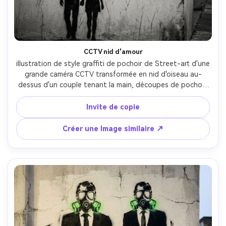
CCTV nid d'amour
illustration de style graffiti de pochoir de Street-art d'une 
grande caméra CCTV transformée en nid d'oiseau au-
dessus d'un couple tenant la main, découpes de pochoir 
monochrome, un accent jaune chaud sur un seul œuf dans 
le nid, mur de rue grainé avec du plâtre rayé, saignement 
Invite de copie
de pochoir subtil, humeur romantique satirique, 
composition hors centre avec de fortes formes de 
Créer une Image similaire ↗
silhouette, objectif 85 mm, profondeur de champ peu 
profonde, éclairage cinématographique doux-AR 4:5