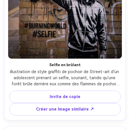
Selfie en brûlant
illustration de style graffiti de pochoir de Street-art d'un 
adolescent prenant un selfie, souriant, tandis qu'une 
forêt brûle derrière eux comme des flammes de pochoir 
simplifiées, des formes de découpe en noir et blanc, un 
accent orange vif uniquement dans les flammes, texture 
Invite de copie
de mur en brique en détresse, surpulvérisation d'aérosol 
et gouttes, humeur ironique sombre, forte composition 
Créer une Image similaire ↗
verticale avec le premier plan du téléphone, objectif 
85mm, profondeur de champ peu profonde, éclairage 
cinématographique doux-AR 4:5