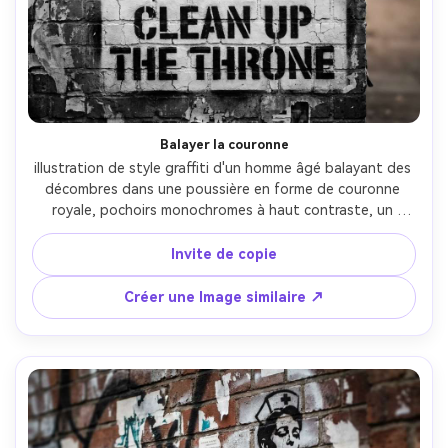
Balayer la couronne
illustration de style graffiti d'un homme âgé balayant des 
décombres dans une poussière en forme de couronne 
royale, pochoirs monochromes à haut contraste, un 
accent d'or sur le contour de la couronne uniquement, 
mur en brique rugueuse avec des bords en papier 
Invite de copie
déchirés, brume surspray, satire politique gracieuse, forte 
composition de ligne de balayage diagonale, espace de 
Créer une Image similaire ↗
légende minimaliste, objectif 85 mm, profondeur de 
champ peu profonde, éclairage cinématographique doux-
AR 4:5