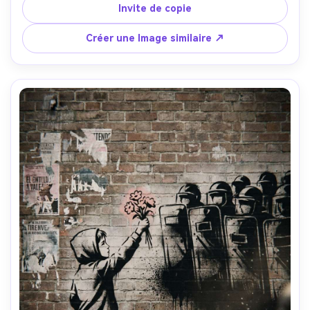
de ballon rouge vif, texture de mur en béton fissuré, 
Invite de copie
surpulvérisation de peinture en pulvérisation subtile, 
traces de peinture gouttes, coins d'affiche en pâte de blé 
Créer une Image similaire ↗
déchirés, espace de légende ironique minimal, 
composition d'espace négatif audacieux, humeur 
puissante et pleine d'espoir, conception murale chef-
d'œuvre, objectif 85 mm, profondeur de champ peu 
profonde, éclairage cinématographique doux-AR 4:5