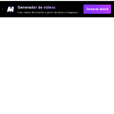
Generador de videos
Generar ahora
Crea videos fácilmente a partir de texto o imágenes
Agrega Mariposa A La Foto Ahora→
Media.io Online Tools Quality Rating：
4.7 (162,357 Votes)
Video IA
Imagen IA
Música IA
Plantillas y Filtros