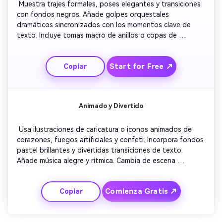
 Muestra trajes formales, poses elegantes y transiciones 
con fondos negros. Añade golpes orquestales 
dramáticos sincronizados con los momentos clave de 
texto. Incluye tomas macro de anillos o copas de 
champán brindando. Finaliza con títulos imponentes que 
anuncian la fecha grandiosamente, manteniendo un tono 
Start for Free ↗
Copiar
refinado de tráiler de película. 
Animado y Divertido
 Usa ilustraciones de caricatura o iconos animados de 
corazones, fuegos artificiales y confeti. Incorpora fondos 
pastel brillantes y divertidas transiciones de texto. 
Añade música alegre y rítmica. Cambia de escena 
rápidamente para mantener la energía alta. Perfecto para 
parejas que buscan un estilo de “save the date” enérgico 
Comienza Gratis ↗
Copiar
y juvenil. 