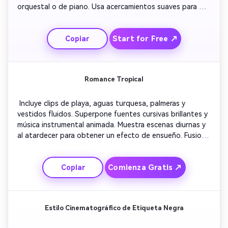
orquestal o de piano. Usa acercamientos suaves para 
acentuar el lujo y los detalles. Perfecto para invitaciones 
de boda sofisticadas. 
Start for Free ↗
Copiar
Romance Tropical
 Incluye clips de playa, aguas turquesa, palmeras y 
vestidos fluidos. Superpone fuentes cursivas brillantes y 
música instrumental animada. Muestra escenas diurnas y 
al atardecer para obtener un efecto de ensueño. Fusiona 
transiciones como gotas de agua o destellos de lente. 
Crea una vibra alegre y refrescante, ideal para bodas en 
Comienza Gratis ↗
Copiar
destino. 
Estilo Cinematográfico de Etiqueta Negra