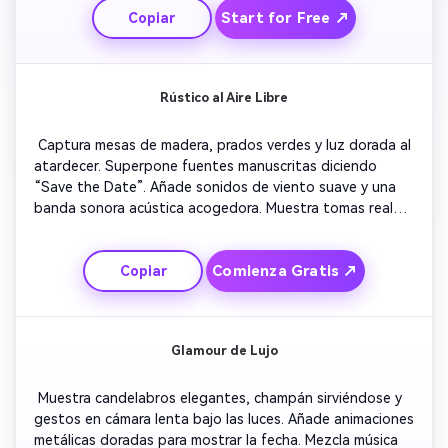
Start for Free ↗
Copiar
sinceridad y atemporalidad. 
Rústico al Aire Libre
 Captura mesas de madera, prados verdes y luz dorada al 
atardecer. Superpone fuentes manuscritas diciendo 
“Save the Date”. Añade sonidos de viento suave y una 
banda sonora acústica acogedora. Muestra tomas reales 
o generadas con IA del campo. Mantén las transiciones 
suaves, abrazando tonos naturales para reflejar una 
Comienza Gratis ↗
Copiar
estética de boda rústica. 
Glamour de Lujo
 Muestra candelabros elegantes, champán sirviéndose y 
gestos en cámara lenta bajo las luces. Añade animaciones 
metálicas doradas para mostrar la fecha. Mezcla música 