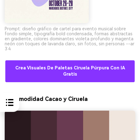
Prompt: diseño gráfico de cartel para evento musical sobre
fondo simple, tipografía bold condensada, formas abstractas
en gradiente, colores dominantes violeta profundo y magenta
neón con toques de lavanda claro, sin fotos, sin personas --ar
3:4
Crea Visuales De Paletas Ciruela Púrpura Con IA
Gratis
9) Comodidad Cacao y Ciruela