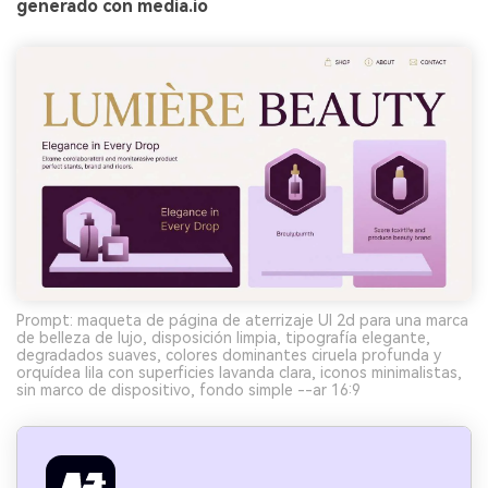
generado con media.io
Prompt: maqueta de página de aterrizaje UI 2d para una marca
de belleza de lujo, disposición limpia, tipografía elegante,
degradados suaves, colores dominantes ciruela profunda y
orquídea lila con superficies lavanda clara, iconos minimalistas,
sin marco de dispositivo, fondo simple --ar 16:9