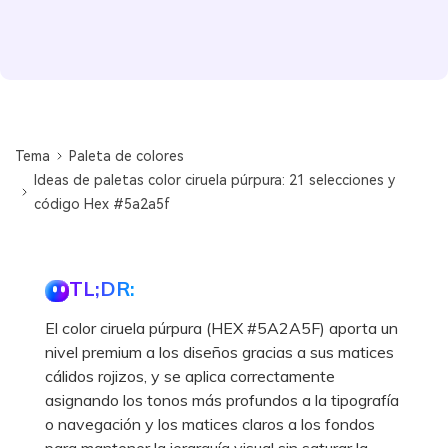
Tema
Paleta de colores
Ideas de paletas color ciruela púrpura: 21 selecciones y
código Hex #5a2a5f
TL;DR:
El color ciruela púrpura (HEX #5A2A5F) aporta un
nivel premium a los diseños gracias a sus matices
cálidos rojizos, y se aplica correctamente
asignando los tonos más profundos a la tipografía
o navegación y los matices claros a los fondos
para mantener la jerarquía visual sin saturar la