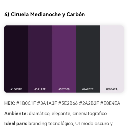
4) Ciruela Medianoche y Carbón
HEX:
#1B0C1F #3A1A3F #5E2B66 #2A2B2F #E8E4EA
Ambiente:
dramático, elegante, cinematográfico
Ideal para:
branding tecnológico, UI modo oscuro y