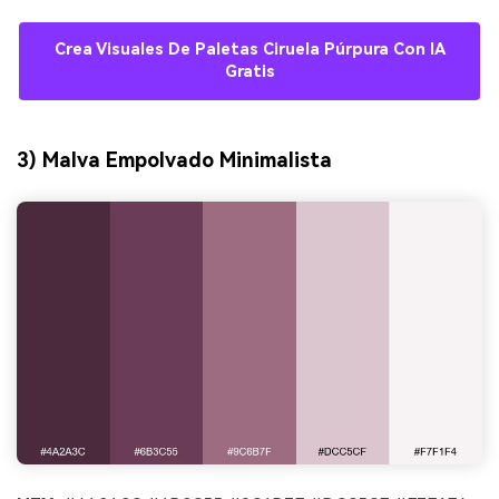
Crea Visuales De Paletas Ciruela Púrpura Con IA
Gratis
3) Malva Empolvado Minimalista