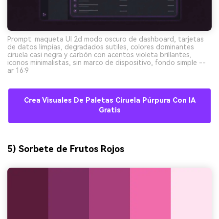
Prompt: maqueta UI 2d modo oscuro de dashboard, tarjetas
de datos limpias, degradados sutiles, colores dominantes
ciruela casi negra y carbón con acentos violeta brillantes,
iconos minimalistas, sin marco de dispositivo, fondo simple --
ar 16:9
Crea Visuales De Paletas Ciruela Púrpura Con IA
Gratis
5) Sorbete de Frutos Rojos