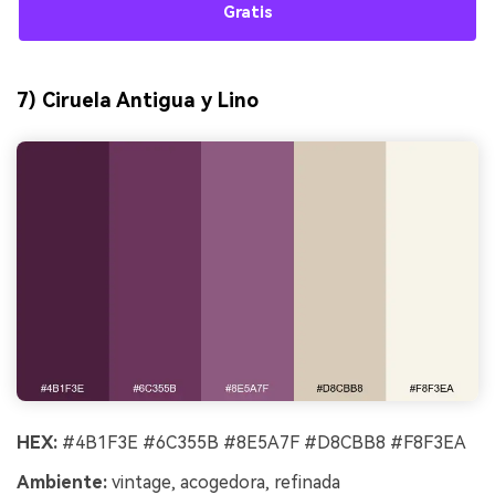
Gratis
7) Ciruela Antigua y Lino
HEX:
#4B1F3E #6C355B #8E5A7F #D8CBB8 #F8F3EA
Ambiente:
vintage, acogedora, refinada