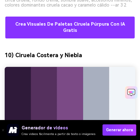
colores dominantes ciruela cacao y caramelo cálido --ar 3:2
Crea Visuales De Paletas Ciruela Púrpura Con IA
Gratis
10) Ciruela Costera y Niebla
Generador de videos
Generar ahora
Crea videos fácilmente a partir de texto o imágenes