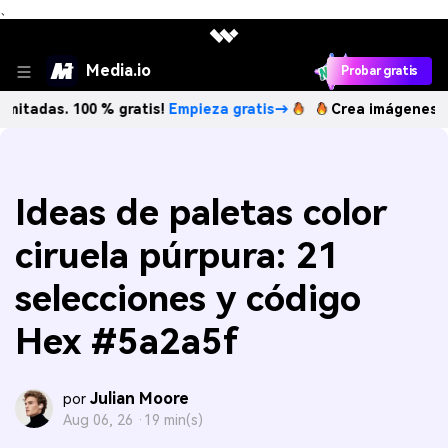
、
Media.io
Probar gratis
 100 % gratis!
Empieza gratis→
Crea imágenes IA ilimitad
Ideas de paletas color
ciruela púrpura: 21
selecciones y código
Hex #5a2a5f
Julian Moore
por
Aug 06, 26 ·
19 min(s)