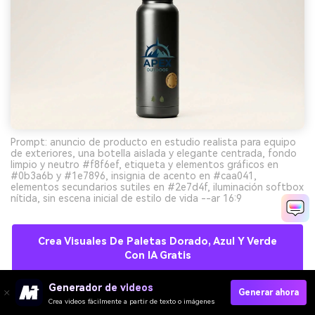
Prompt: anuncio de producto en estudio realista para equipo
de exteriores, una botella aislada y elegante centrada, fondo
limpio y neutro #f8f6ef, etiqueta y elementos gráficos en
#0b3a6b y #1e7896, insignia de acento en #caa041,
elementos secundarios sutiles en #2e7d4f, iluminación softbox
nítida, sin escena inicial de estilo de vida --ar 16:9
Crea Visuales De Paletas Dorado, Azul Y Verde
Con IA Gratis
Generador de videos
Generar ahora
Crea videos fácilmente a partir de texto o imágenes
10) Pátina de Mapa Vintage