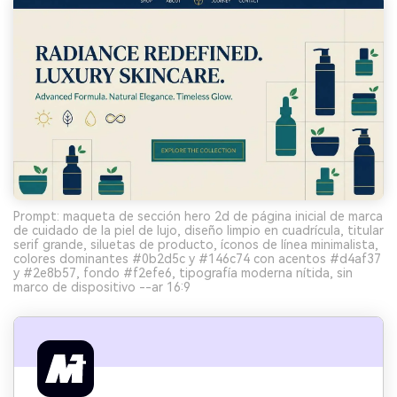
Prompt: maqueta de sección hero 2d de página inicial de marca
de cuidado de la piel de lujo, diseño limpio en cuadrícula, titular
serif grande, siluetas de producto, íconos de línea minimalista,
colores dominantes #0b2d5c y #146c74 con acentos #d4af37
y #2e8b57, fondo #f2efe6, tipografía moderna nítida, sin
marco de dispositivo --ar 16:9