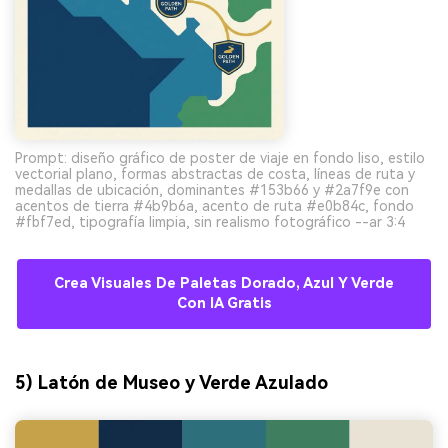
Prompt: diseño gráfico de poster de viaje en fondo liso, estilo
vectorial plano, formas abstractas de costa, líneas de ruta y
medallas de ubicación, dominantes #153b66 y #2a7f9e con
acentos de tierra #4b9b6a, acento de ruta #e0b84c, fondo
#fbf7ed, tipografía limpia, sin realismo fotográfico --ar 3:4
Crea Visuales De Paletas Dorado, Azul Y Verde
Con IA Gratis
5) Latón de Museo y Verde Azulado