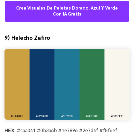
Crea Visuales De Paletas Dorado, Azul Y Verde
Con IA Gratis
9) Helecho Zafiro
HEX:
#caa041 #0b3a6b #1e7896 #2e7d4f #f8f6ef