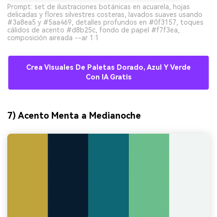
Prompt: set de ilustraciones botánicas en acuarela, hojas
delicadas y flores silvestres costeras, lavados suaves usando
#3a8ea5 y #5aa469, detalles profundos en #0f3157, toques
cálidos de acento #d8b25c, fondo de papel #f7f3ea,
composición aireada --ar 1:1
Crea Visuales De Paletas Dorado, Azul Y Verde
Con IA Gratis
7) Acento Menta a Medianoche