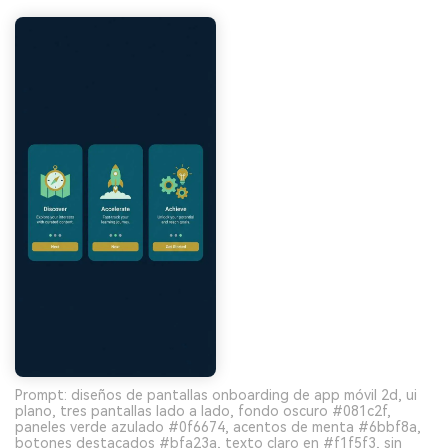
Prompt: diseños de pantallas onboarding de app móvil 2d, ui
plano, tres pantallas lado a lado, fondo oscuro #081c2f,
paneles verde azulado #0f6674, acentos de menta #6bbf8a,
botones destacados #bfa23a, texto claro en #f1f5f3, sin