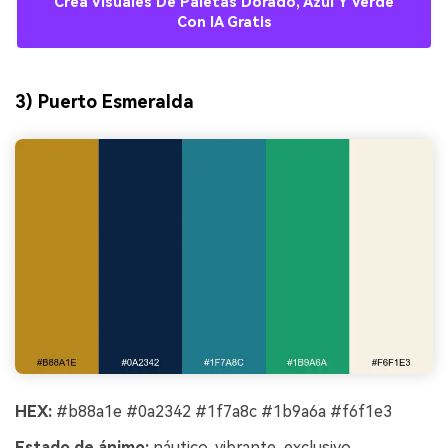
Crea Visuales De Paletas Dorado, Azul Y Verde
Con IA Gratis
3) Puerto Esmeralda
HEX:
#b88a1e #0a2342 #1f7a8c #1b9a6a #f6f1e3
Estado de ánimo:
náutico, vibrante, exclusivo