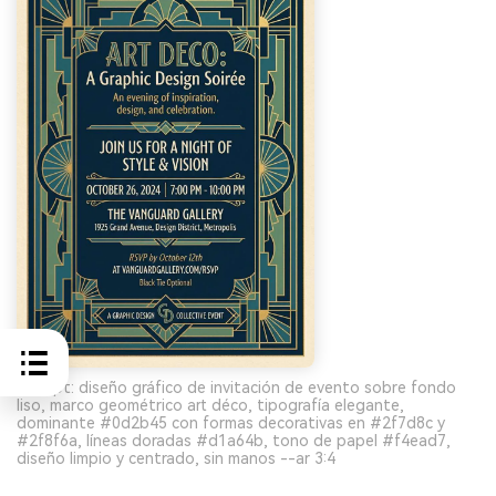
Prompt: diseño gráfico de invitación de evento sobre fondo
liso, marco geométrico art déco, tipografía elegante,
dominante #0d2b45 con formas decorativas en #2f7d8c y
#2f8f6a, líneas doradas #d1a64b, tono de papel #f4ead7,
diseño limpio y centrado, sin manos --ar 3:4