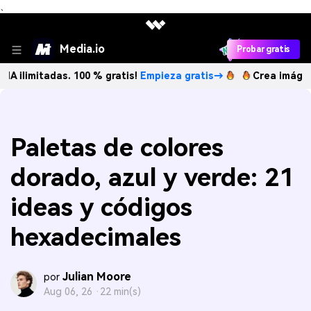
、
Media.io
Probar gratis
adas. 100 % gratis!
Empieza gratis→
Crea imágenes IA ilim
Paletas de colores
dorado, azul y verde: 21
ideas y códigos
hexadecimales
Julian Moore
por
Aug 06, 26 ·
22 min(s)