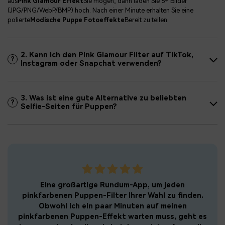
aus
Pink Glamour Effekt
Sie mögen, dann laden Sie 5+ Bilder
(JPG/PNG/WebP/BMP) hoch. Nach einer Minute erhalten Sie eine
polierte
Modische Puppe Fotoeffekte
Bereit zu teilen.
2. Kann ich den Pink Glamour Filter auf TikTok,
?
Instagram oder Snapchat verwenden?
3. Was ist eine gute Alternative zu beliebten
?
Selfie-Seiten für Puppen?
Eine großartige Rundum-App, um jeden
Ich
wie
pinkfarbenen Puppen-Filter Ihrer Wahl zu finden.
si
nd,
Obwohl ich ein paar Minuten auf meinen
ers
ter
pinkfarbenen Puppen-Effekt warten muss, geht es
bi