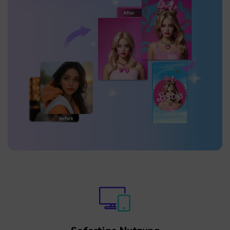
KI Portrait Generator
10 Beste Kostenlose KI Headshot Generators
KI Bild Generator
7 Beste Kostenlose KI Face Generators
KI Selfie Generator
10 Beste Kostenlose KI Headshot Generators
Kreativer Avatar
Mehr Erfahren >
KI Character Generator
KI Kunst Generator
KI Pink Doll Selfie Generator
Barbie Filter