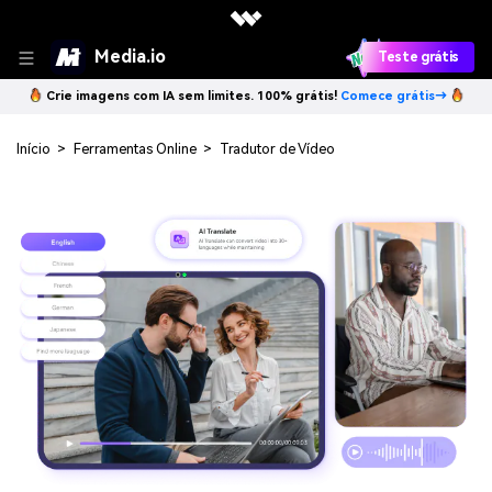
Media.io
Teste grátis
Crie imagens com IA sem limites. 100% grátis!
Comece grátis→
Início
>
Ferramentas Online
>
Tradutor de Vídeo