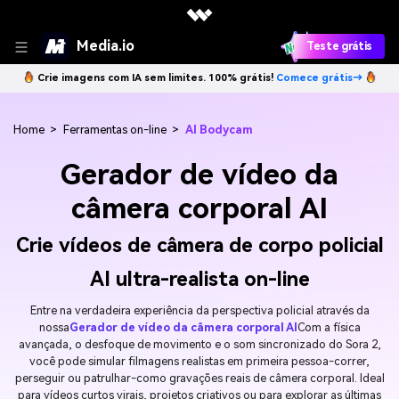
Media.io
Teste grátis
Crie imagens com IA sem limites. 100% grátis!
Comece grátis→
Home
>
Ferramentas on-line
>
AI Bodycam
Gerador de vídeo da
câmera corporal AI
Crie vídeos de câmera de corpo policial
AI ultra-realista on-line
Entre na verdadeira experiência da perspectiva policial através da
nossa
Gerador de vídeo da câmera corporal AI
Com a física
avançada, o desfoque de movimento e o som sincronizado do Sora 2,
você pode simular filmagens realistas em primeira pessoa-correr,
perseguir ou patrulhar-como gravações reais de câmera corporal. Ideal
para vídeos curtos virais, projetos criativos ou para explorar as últimas