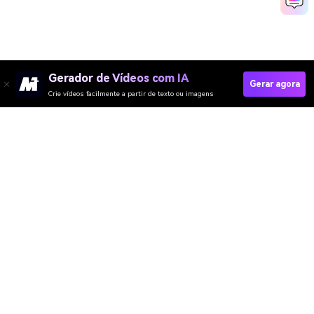
Gerador de Vídeos com IA
Gerar agora
Crie vídeos facilmente a partir de texto ou imagens
Create Realistic Bodycam Police POV
Media.io Online Tools Quality Rating：
4.7 (162,357 Votes)
Gerador de Vídeo
Gerador de Imagens