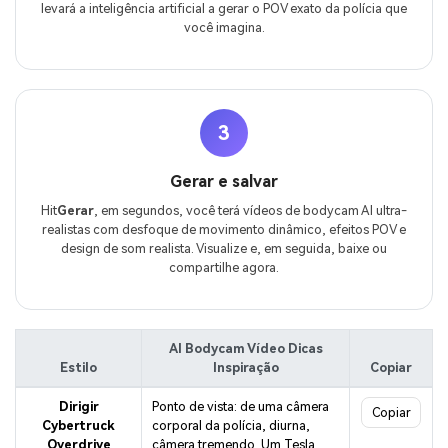
levará a inteligência artificial a gerar o POV exato da polícia que
você imagina.
3
Gerar e salvar
Hit
Gerar
, em segundos, você terá vídeos de bodycam AI ultra-
realistas com desfoque de movimento dinâmico, efeitos POV e
design de som realista. Visualize e, em seguida, baixe ou
compartilhe agora.
AI Bodycam Vídeo Dicas
Estilo
Inspiração
Copiar
Dirigir
Ponto de vista: de uma câmera
Copiar
Cybertruck
corporal da polícia, diurna,
Overdrive
câmera tremendo. Um Tesla