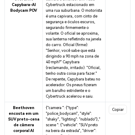
Capybara-AI
Cybertruck estacionado em
Bodycam POV
uma rua suburbana. O motorista
é uma capivara, com cinto de
segurança e óculos escuros,
segurando firmemente o
volante. O oficial se aproxima,
sua lanterna refletindo na janela
do carro. Oficial (firme):
"Senhor, você sabe que está
dirigindo a 90 mph na zona de
40 mph?" Capybara
(reclamando, irritado): "Oficial,
tenho outra coisa para fazer."
De repente, Capybara bateu no
acelerador. Os pneus fizeram
um barulho estridente e o
Cybertruck acelerou e saiu.
Beethoven
{"camera ": {"type":
Copiar
encosta em um
"police_bodycam", "style":
SUV preto-cena
"shaky", "lighting": "nublado"},"
de câmera
scene ": {"vehicle": "SUV preto
corporal AI
na beira da estrada", "driver":