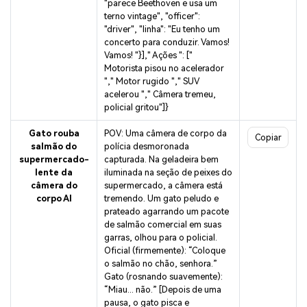
"parece Beethoven e usa um
terno vintage", "officer":
"driver", "linha": "Eu tenho um
concerto para conduzir. Vamos!
Vamos! "}]," Ações ": ["
Motorista pisou no acelerador
"," Motor rugido "," SUV
acelerou "," Câmera tremeu,
policial gritou"]}
Gato rouba
POV: Uma câmera de corpo da
Copiar
salmão do
polícia desmoronada
supermercado-
capturada. Na geladeira bem
lente da
iluminada na seção de peixes do
câmera do
supermercado, a câmera está
corpo AI
tremendo. Um gato peludo e
prateado agarrando um pacote
de salmão comercial em suas
garras, olhou para o policial.
Oficial (firmemente): “Coloque
o salmão no chão, senhora.”
Gato (rosnando suavemente):
“Miau... não.” [Depois de uma
pausa, o gato pisca e