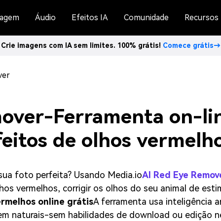
agem
Áudio
Efeitos IA
Comunidade
Recursos
Crie imagens com IA sem limites. 100% grátis!
Comece grátis→
ver
over-Ferramenta on-lin
eitos de olhos vermelh
ua foto perfeita? Usando Media.io
AI Red Eye Remov
lhos vermelhos, corrigir os olhos do seu animal de es
rmelhos online grátis
A ferramenta usa inteligência a
em naturais-sem habilidades de download ou edição ne