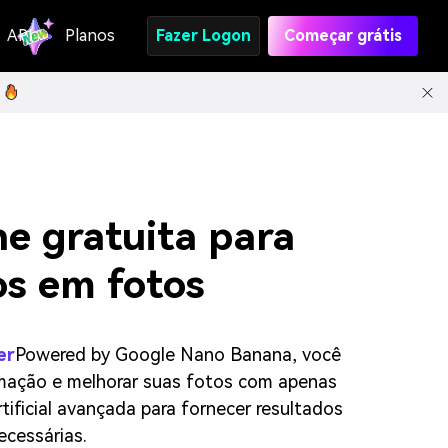
API
Planos
Fazer Logon
Começar grátis
e gratuita para
os em fotos
er
Powered by Google Nano Banana, você
timação e melhorar suas fotos com apenas
rtificial avançada para fornecer resultados
cessárias.