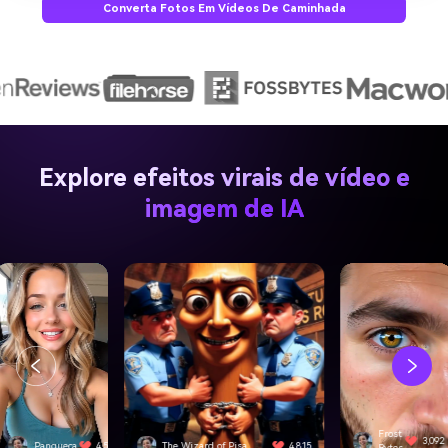
Converta Fotos Em Vídeos De Caminhada
Explore efeitos virais de vídeo e
imagem de IA
Frost
3,092
e Wizard of Pisa
4,815
SwiftEdge
Bytes