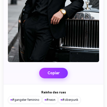
Copiar
Rainha das ruas
#gangster feminino
#neon
#ciberpunk