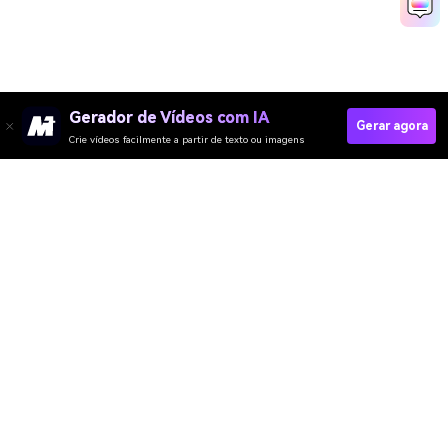
Gerador de Vídeos com IA
Gerar agora
Crie vídeos facilmente a partir de texto ou imagens
Create AI Gangster Photos Now
Media.io Online Tools Quality Rating：
4.7 (162,357 Votes)
Gerador de Vídeo
Gerador de Imagens