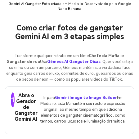
Gemini AI Gangster Foto criada em Media.io-Desenvolvido pelo Google
Nano Banana
Como criar fotos de gangster
Gemini AI em 3 etapas simples
Transforme qualquer retrato em um filme
Chefe da Máfia
or
Gangster de rua
Uso
Gêmeos AI Gangster Dicas
. Quer você esteja
sozinho ou com um parceiro, Gêmeos mantém sua verdadeira face
enquanto gera carros de luxo, correntes de ouro, guepardos ou cenas
de becos de neon — como os populares vídeos do TikTok.
Abra o
Ir para
Gemini Image to Image Builder
Em
1
Gerador
Media.io. Esta IA mantém seu rosto e expressão
de
original, ao mesmo tempo em que adiciona
Gangster
elementos de gangster cinematográfico, como
Gemini AI
ternos, carros luxuosos e iluminação dramática.