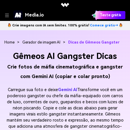
Media.io
Teste grátis
Crie imagens com IA sem limites. 100% grátis!
Comece grátis→
Home
>
Gerador de imagem AI
>
Dicas de Gêmeos Gangster
Gêmeos AI Gangster Dicas
Crie fotos de máfia cinematográfica e gangster
com Gemini AI (copiar e colar pronto)
Carregue sua foto e deixe
Gemini AI
Transforme você em um
poderoso gangster ou chefe da máfia-equipado com carros
de luxo, correntes de ouro, guepardos e becos com luzes de
néon piscando. Copie e cole as dicas abaixo para gerar
imagens virais estilo gangster instantaneamente. Gêmeos
mantém seu verdadeiro rosto e expressão, ao mesmo tempo
que adiciona uma atmosfera de gangster cinematográfico-