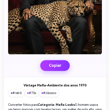
Copiar
Vintage Mafia-Ambiente dos anos 1970
#retrô
#70s
#clássico
Converter fotos para
Categoria: Mafia Looks
O homem usava
um terno marrom com lapelas largas, um suéter de gola alta, uma