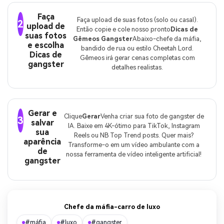
Faça
Faça upload de suas fotos (solo ou casal).
2
upload de
Então copie e cole nosso pronto
Dicas de
suas fotos
Gêmeos Gangster
Abaixo-chefe da máfia,
e escolha
bandido de rua ou estilo Cheetah Lord.
Dicas de
Gêmeos irá gerar cenas completas com
gangster
detalhes realistas.
Gerar e
Clique
Gerar
Venha criar sua foto de gangster de
3
salvar
IA. Baixe em 4K-ótimo para TikTok, Instagram
sua
Reels ou NB Top Trend posts. Quer mais?
aparência
Transforme-o em um vídeo ambulante com a
de
nossa ferramenta de vídeo inteligente artificial!
gangster
Chefe da máfia-carro de luxo
#máfia
#luxo
#gangster