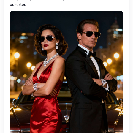
os rostos.
Crie imagens com
IA sem limites.
100% grátis!
Comece Grátis →