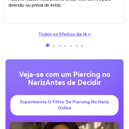
diversão ou prévia de estilo.
Todos os Efeitos de IA ››
Veja-se com um Piercing no
Nariz
Antes de Decidir
Experimente O Filtro De Piercing No Nariz
Online