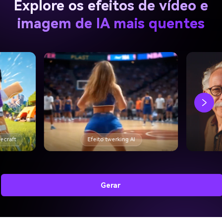
Explore os efeitos de vídeo e
imagem de IA mais quentes
necraft
Efeito twerking AI
Gerar