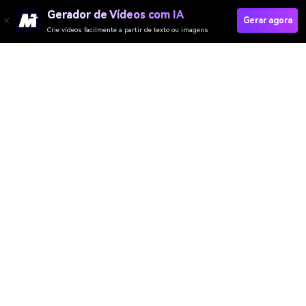
Gerador de Vídeos com IA
Gerar agora
Crie vídeos facilmente a partir de texto ou imagens
Media.io Online Tools
Quality Rating:
4.8
(215,357 Votes)
Gerador de Vídeo
Gerador de Imagens
Gerador de Música
Templates & Filtros